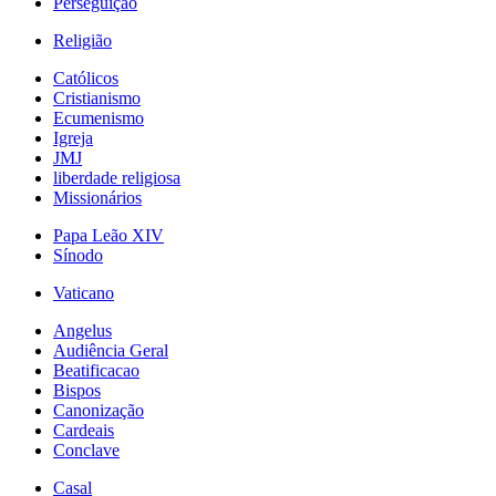
Perseguição
Religião
Católicos
Cristianismo
Ecumenismo
Igreja
JMJ
liberdade religiosa
Missionários
Papa Leão XIV
Sínodo
Vaticano
Angelus
Audiência Geral
Beatificacao
Bispos
Canonização
Cardeais
Conclave
Casal