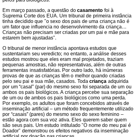
Em março passado, a questão do
casamento
foi à
Suprema Corte dos EUA. Um tribunal de primeira instância
tinha decidido que "o sexo dos pais de uma criança não é
um fator que influencia no desenvolvimento da criança…
Crianças não precisam ser criadas por um pai e mãe para
estarem bem ajustadas".
O tribunal de menor instância apontava estudos que
sustentariam seu veredicto; no entanto, a análise desses
estudos mostrou que eles eram mal projetados, traziam
pequenas amostras, não representativas, além de outras
ferramentas insatisfatórias. Por outro lado, há inúmeras
provas de que as crianças têm o melhor quando criadas
pelo seu pai e sua mãe, casados. Toda
criança
adquirida
por um “casal” (par) do mesmo sexo foi separada de um ou
ambos os pais biológicos. A criança percebe sua separação
de um ou de ambos os pais biológicos como uma perda.
Por exemplo, os adultos que foram concebidos através de
inseminação artificial – um método frequentemente utilizado
por “casais” (pares) do mesmo sexo do sexo feminino –
estão agora com sua voz ativa. Eles querem saber quem
são seus pais. Um estudo intitulado "O nome do meu pai é
Doador" demonstrou os efeitos negativos da inseminação
artificial por doação nas crianças.