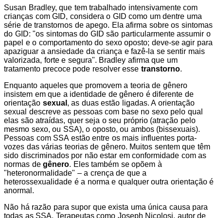
Susan Bradley, que tem trabalhado intensivamente com
crianças com GID, considera o GID como um dentre uma
série de transtornos de apego. Ela afirma sobre os sintomas
do GID: "os sintomas do GID são particularmente assumir o
papel e o comportamento do sexo oposto; deve-se agir para
apaziguar a ansiedade da criança e fazê-la se sentir mais
valorizada, forte e segura". Bradley afirma que um
tratamento precoce pode resolver esse
transtorno
.
Enquanto aqueles que promovem a teoria de gênero
insistem em que a identidade de gênero é diferente de
orientação
sexual
, as duas estão ligadas. A orientação
sexual descreve as pessoas com base no sexo pelo qual
elas são atraídas, quer seja o seu próprio (atração pelo
mesmo sexo, ou SSA), o oposto, ou ambos (bissexuais).
Pessoas com SSA estão entre os mais influentes porta-
vozes das várias teorias de gênero. Muitos sentem que têm
sido discriminados por não estar em conformidade com as
normas de
gênero
. Eles também se opõem à
"heteronormalidade" – a crença de que a
heterossexualidade é a norma e qualquer outra orientação é
anormal.
Não há razão para supor que exista uma única causa para
todas as SSA. Terapeutas como Joseph Nicolosi, autor de