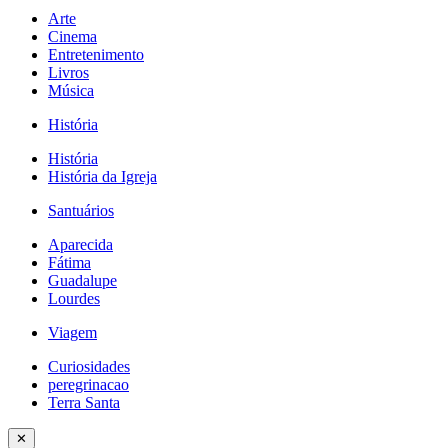
Arte
Cinema
Entretenimento
Livros
Música
História
História
História da Igreja
Santuários
Aparecida
Fátima
Guadalupe
Lourdes
Viagem
Curiosidades
peregrinacao
Terra Santa
✕