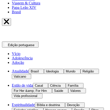
Viagem & Cultura
Papa Leão XIV
Brasil
Edição
portuguese
Vício
Adolescência
Adoção
Atualidade
Brasil
Ideologia
Mundo
Religião
Vaticano
Estilo de vida
Casal
Ciência
Família
For Her &amp; For Him
Saúde
Valores
Vida profissional
Espiritualidade
Bíblia e doutrina
Devoção