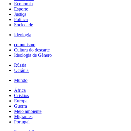
Economia
Esporte
Justiça
Política
Sociedade
Ideologia
comunismo
Cultura do descarte
Ideologia de Gênero
Rússia
Ucrânia
Mundo
África
Cristãos
Europa
Guerra
Meio ambiente
Migrantes
Portugal