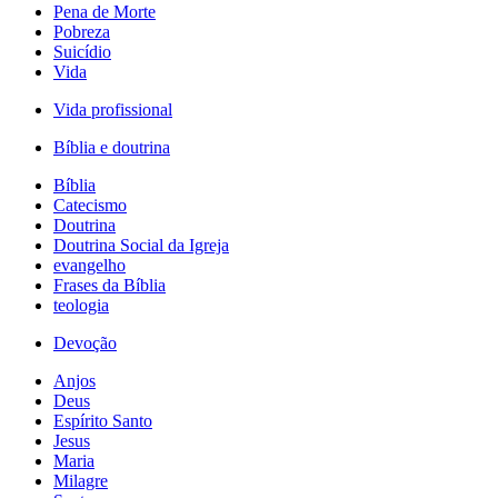
Pena de Morte
Pobreza
Suicídio
Vida
Vida profissional
Bíblia e doutrina
Bíblia
Catecismo
Doutrina
Doutrina Social da Igreja
evangelho
Frases da Bíblia
teologia
Devoção
Anjos
Deus
Espírito Santo
Jesus
Maria
Milagre