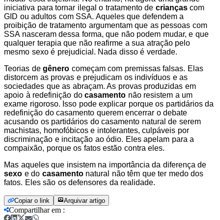
iniciativa para tornar ilegal o tratamento de
crianças
com
GID ou adultos com SSA. Aqueles que defendem a
proibição de tratamento argumentam que as pessoas com
SSA nasceram dessa forma, que não podem mudar, e que
qualquer terapia que não reafirme a sua atração pelo
mesmo sexo é prejudicial. Nada disso é verdade.
Teorias de
gênero
começam com premissas falsas. Elas
distorcem as provas e prejudicam os indivíduos e as
sociedades que as abraçam. As provas produzidas em
apoio à redefinição do
casamento
não resistem a um
exame rigoroso. Isso pode explicar porque os partidários da
redefinição do casamento querem encerrar o debate
acusando os partidários do casamento natural de serem
machistas, homofóbicos e intolerantes, culpáveis por
discriminação e incitação ao ódio. Eles apelam para a
compaixão, porque os fatos estão contra eles.
Mas aqueles que insistem na importância da diferença de
sexo
e do
casamento
natural não têm que ter medo dos
fatos. Eles são os defensores da realidade.
Copiar o link
Arquivar artigo
Compartilhar em
: