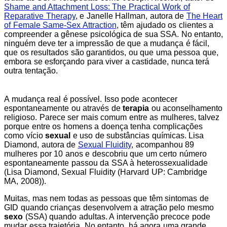
Shame and Attachment Loss: The Practical Work of
Reparative Therapy
, e Janelle Hallman, autora de
The Heart
of Female Same-Sex Attraction
, têm ajudado os clientes a
compreender a gênese psicológica de sua SSA. No entanto,
ninguém deve ter a impressão de que a mudança é fácil,
que os resultados são garantidos, ou que uma pessoa que,
embora se esforçando para viver a castidade, nunca terá
outra tentação.
A mudança real é possível. Isso pode acontecer
espontaneamente ou através de
terapia
ou aconselhamento
religioso. Parece ser mais comum entre as mulheres, talvez
porque entre os homens a doença tenha complicações
como vício
sexual
e uso de substâncias químicas. Lisa
Diamond, autora de
Sexual Fluidity
, acompanhou 89
mulheres por 10 anos e descobriu que um certo número
espontaneamente passou da SSA à heterossexualidade
(Lisa Diamond, Sexual Fluidity (Harvard UP: Cambridge
MA, 2008)).
Muitas, mas nem todas as pessoas que têm sintomas de
GID quando crianças desenvolvem a atração pelo mesmo
sexo
(SSA) quando adultas. A intervenção precoce pode
mudar essa trajetória. No entanto, há agora uma grande