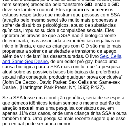
nem sempre) precedida pelo transtorno
GID
, então o GID
deve ser também normal. Eles ignoram os numerosos
estudos respeitados que mostram que pessoas com SSA
(atração pelo mesmo sexo) são muito mais propensas a
sofrer de distúrbios psicológicos, abuso de substâncias
químicas, impulso suicida e compulsões sexuais. Eles
ignoram as provas de que a SSA não é biologicamente
determinada, mas associada a experiências negativas no
início infância, e que as crianças com GID são muito mais
propensas a sofrer de ansiedade e transtorno de apego,
além de vir de famílias desestruturadas. O livro
Sex, Cells,
and Same-Sex Desire
, de um editor pró-gay, busca uma
causa biológica para a SSA mas conclui que "a pesquisa
atual sobre as possíveis bases biológicas da preferência
sexual não conseguiu produzir qualquer prova conclusiva"
(John De Cecco , David Parker, Sex Cells and Same-sex
Desire , (Harrington Park Press: NY, 1995) P.427).
Se a SSA fosse uma condição genética, seria de se esperar
que gêmeos idênticos teriam sempre o mesmo padrão de
atração
sexual
, mas uma pesquisa constatou que, em
apenas 11% dos casos, onde uma criança tinha SSA a outra
também tinha. Uma pesquisa mais recente sugere que esse
percentual pode ser ainda menor.