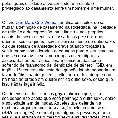
pelas quais o Estado deve conceder um estatuto
privilegiado ao
casamento
entre um homem e uma mulher.
O livro
One Man, One Woman
analisa os efeitos de se
mudar a definição de casamento na sociedade, na liberdade
de religião e de expressão, na infância e nos próprios
casais do mesmo sexo. No passado, as pessoas que
queriam ser, ou que pensavam ser realmente do outro sexo,
ou que sofriam de ansiedade grave quando forçadas a
vestir roupas consideradas adequadas para o seu sexo, ou
que se consolavam vestindo roupas estereotipadas
associadas ao outro sexo, foram consideradas como
sofrendo de “transtorno de identidade de gênero” (GID, em
inglês). Recentemente, esta designação foi abandonada em
favor de “disforia de gênero”, refletindo a ideia de que não
há nada de errado em querer ser do outro sexo, desde que
isso não te faça infeliz.
Os defensores dos "direitos
gays
" afirmam que, se a
sociedade não aceita que você pertença a outro sexo, então
a sociedade tem de mudar. Aqueles que defendem a
mudança argumentam que a atração pelo mesmo sexo
(
SSA
, em inglês) é normal para algumas pessoas, e uma
vez que a atração pelo mesmo sexo é muitas vezes (mas