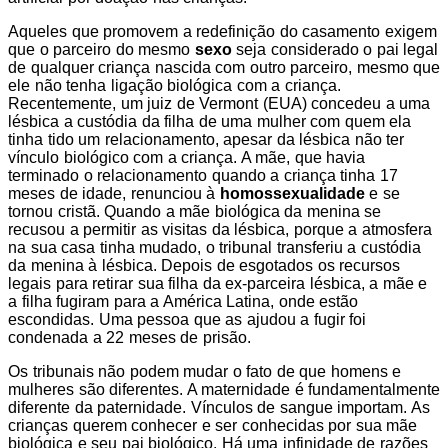
Aqueles que promovem a redefinição do casamento exigem
que o parceiro do mesmo
sexo
seja considerado o pai legal
de qualquer criança nascida com outro parceiro, mesmo que
ele não tenha ligação biológica com a criança.
Recentemente, um juiz de Vermont (EUA) concedeu a uma
lésbica a custódia da filha de uma mulher com quem ela
tinha tido um relacionamento, apesar da lésbica não ter
vínculo biológico com a criança. A mãe, que havia
terminado o relacionamento quando a criança tinha 17
meses de idade, renunciou à
homossexualidade
e se
tornou cristã. Quando a mãe biológica da menina se
recusou a permitir as visitas da lésbica, porque a atmosfera
na sua casa tinha mudado, o tribunal transferiu a custódia
da menina à lésbica. Depois de esgotados os recursos
legais para retirar sua filha da ex-parceira lésbica, a mãe e
a filha fugiram para a América Latina, onde estão
escondidas. Uma pessoa que as ajudou a fugir foi
condenada a 22 meses de prisão.
Os tribunais não podem mudar o fato de que homens e
mulheres são diferentes. A maternidade é fundamentalmente
diferente da paternidade. Vínculos de sangue importam. As
crianças querem conhecer e ser conhecidas por sua mãe
biológica e seu pai biológico. Há uma infinidade de razões