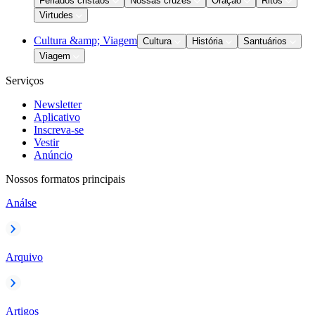
Feriados cristãos
Nossas cruzes
Oração
Ritos
Virtudes
Cultura &amp; Viagem
Cultura
História
Santuários
Viagem
Serviços
Newsletter
Aplicativo
Inscreva-se
Vestir
Anúncio
Nossos formatos principais
Análse
Arquivo
Artigos