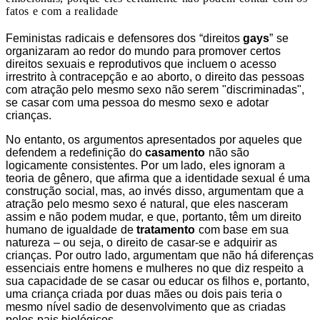
fatos e com a realidade
Feministas radicais e defensores dos “direitos
gays
” se
organizaram ao redor do mundo para promover certos
direitos sexuais e reprodutivos que incluem o acesso
irrestrito à contracepção e ao aborto, o direito das pessoas
com atração pelo mesmo sexo não serem "discriminadas",
se casar com uma pessoa do mesmo sexo e adotar
crianças.
No entanto, os argumentos apresentados por aqueles que
defendem a redefinição do
casamento
não são
logicamente consistentes. Por um lado, eles ignoram a
teoria de gênero, que afirma que a identidade sexual é uma
construção social, mas, ao invés disso, argumentam que a
atração pelo mesmo sexo é natural, que eles nasceram
assim e não podem mudar, e que, portanto, têm um direito
humano de igualdade de
tratamento
com base em sua
natureza – ou seja, o direito de casar-se e adquirir as
crianças. Por outro lado, argumentam que não há diferenças
essenciais entre homens e mulheres no que diz respeito a
sua capacidade de se casar ou educar os filhos e, portanto,
uma criança criada por duas mães ou dois pais teria o
mesmo nível sadio de desenvolvimento que as criadas
pelos pais biológicos.