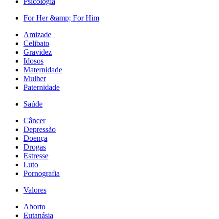
Psicologia
For Her &amp; For Him
Amizade
Celibato
Gravidez
Idosos
Maternidade
Mulher
Paternidade
Saúde
Câncer
Depressão
Doença
Drogas
Estresse
Luto
Pornografia
Valores
Aborto
Eutanásia