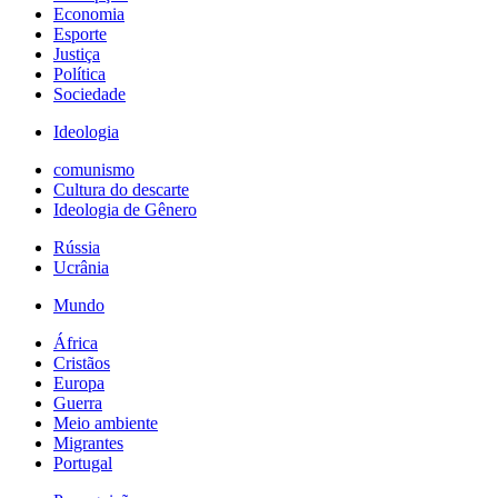
Economia
Esporte
Justiça
Política
Sociedade
Ideologia
comunismo
Cultura do descarte
Ideologia de Gênero
Rússia
Ucrânia
Mundo
África
Cristãos
Europa
Guerra
Meio ambiente
Migrantes
Portugal