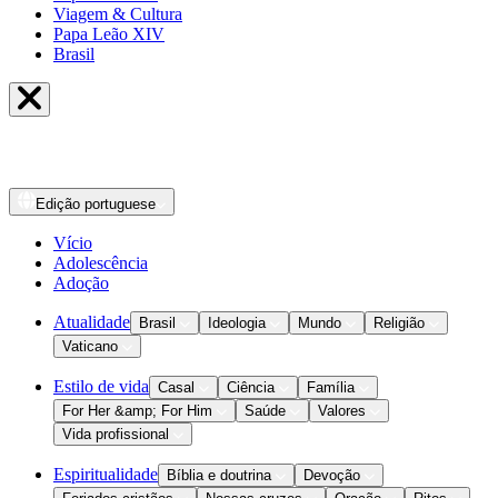
Viagem & Cultura
Papa Leão XIV
Brasil
Edição
portuguese
Vício
Adolescência
Adoção
Atualidade
Brasil
Ideologia
Mundo
Religião
Vaticano
Estilo de vida
Casal
Ciência
Família
For Her &amp; For Him
Saúde
Valores
Vida profissional
Espiritualidade
Bíblia e doutrina
Devoção