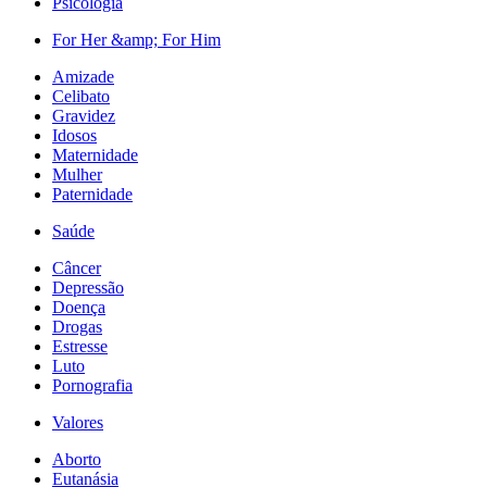
Psicologia
For Her &amp; For Him
Amizade
Celibato
Gravidez
Idosos
Maternidade
Mulher
Paternidade
Saúde
Câncer
Depressão
Doença
Drogas
Estresse
Luto
Pornografia
Valores
Aborto
Eutanásia