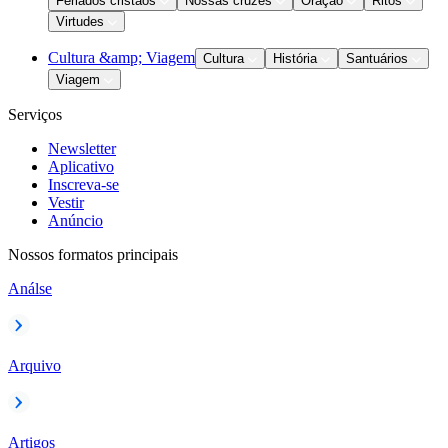
Feriados cristãos
Nossas cruzes
Oração
Ritos
Virtudes
Cultura &amp; Viagem
Cultura
História
Santuários
Viagem
Serviços
Newsletter
Aplicativo
Inscreva-se
Vestir
Anúncio
Nossos formatos principais
Análse
Arquivo
Artigos