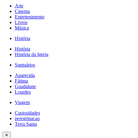
Arte
Cinema
Entretenimento
Livros
Música
História
História
História da Igreja
Santuários
Aparecida
Fátima
Guadalupe
Lourdes
Viagem
Curiosidades
peregrinacao
Terra Santa
✕