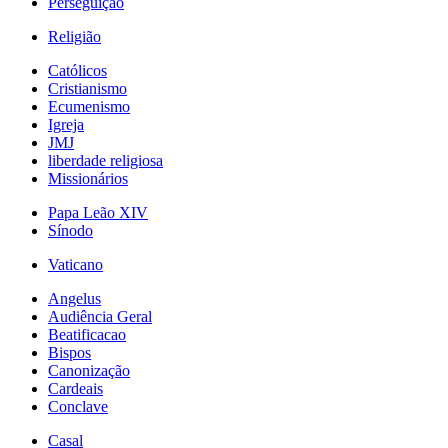
Perseguição
Religião
Católicos
Cristianismo
Ecumenismo
Igreja
JMJ
liberdade religiosa
Missionários
Papa Leão XIV
Sínodo
Vaticano
Angelus
Audiência Geral
Beatificacao
Bispos
Canonização
Cardeais
Conclave
Casal