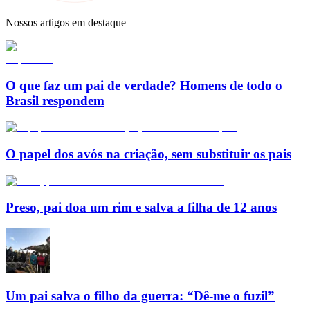
Nossos artigos em destaque
O que faz um pai de verdade? Homens de todo o
Brasil respondem
O papel dos avós na criação, sem substituir os pais
Preso, pai doa um rim e salva a filha de 12 anos
Um pai salva o filho da guerra: “Dê-me o fuzil”