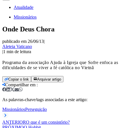
Atualidade
Missionários
Onde Deus Chora
publicado em 26/06/13
|
Aleteia Vaticano
|
1
min de leitura
Programa da associação Ajuda à Igreja que Sofre enfoca as
dificuldades de se viver a fé católica no Vietnã
Copiar o link
Arquivar artigo
Compartilhar em
:
As palavras-chave/tags associadas a este artigo:
Missionários
Perseguição
ANTERIOR
O que é um consistório?
PRÓXIMO
O Hobbit