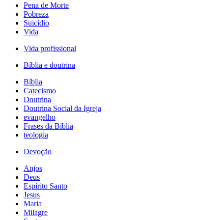
Pena de Morte
Pobreza
Suicídio
Vida
Vida profissional
Bíblia e doutrina
Bíblia
Catecismo
Doutrina
Doutrina Social da Igreja
evangelho
Frases da Bíblia
teologia
Devoção
Anjos
Deus
Espírito Santo
Jesus
Maria
Milagre