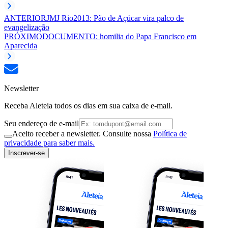
ANTERIOR
JMJ Rio2013: Pão de Açúcar vira palco de
evangelização
PRÓXIMO
DOCUMENTO: homilia do Papa Francisco em
Aparecida
Newsletter
Receba Aleteia todos os dias em sua caixa de e-mail.
Seu endereço de e-mail
Aceito receber a newsletter. Consulte nossa
Política de
privacidade para saber mais.
Inscrever-se