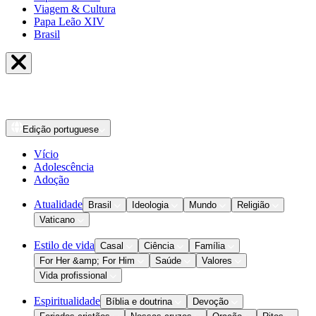
Viagem & Cultura
Papa Leão XIV
Brasil
Edição
portuguese
Vício
Adolescência
Adoção
Atualidade
Brasil
Ideologia
Mundo
Religião
Vaticano
Estilo de vida
Casal
Ciência
Família
For Her &amp; For Him
Saúde
Valores
Vida profissional
Espiritualidade
Bíblia e doutrina
Devoção