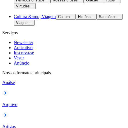
Feriados cristãos
Nossas cruzes
Oração
Ritos
Virtudes
Cultura &amp; Viagem
Cultura
História
Santuários
Viagem
Serviços
Newsletter
Aplicativo
Inscreva-se
Vestir
Anúncio
Nossos formatos principais
Análse
Arquivo
Artigos