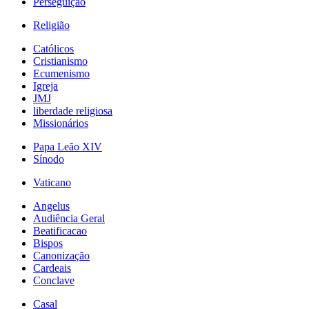
Perseguição
Religião
Católicos
Cristianismo
Ecumenismo
Igreja
JMJ
liberdade religiosa
Missionários
Papa Leão XIV
Sínodo
Vaticano
Angelus
Audiência Geral
Beatificacao
Bispos
Canonização
Cardeais
Conclave
Casal