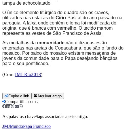
tampa de achocolatado.
O único elemento litúrgico do quadro são os cravos,
utilizados nas estacas do
Círio
Pascal do ano passado na
paróquia. A faixa onde contém o lema foi modificada do
original que é branca com vermelho. O tecido marrom
representa as vestes de São Francisco de Assis.
As medalhas da
comunidade
não utilizadas estão
enterradas nas areias de Copacabana, que são o fundo do
mosaico. Por baixo do mosaico existem mensagens de
jovens da comunidade para o Papa desejando bênçãos
para o seu pontificado.
(Com
JMJ Rio2013
)
Copiar o link
Arquivar artigo
Compartilhar em
:
As palavras-chave/tags associadas a este artigo:
JMJ
Mundo
Papa Francisco