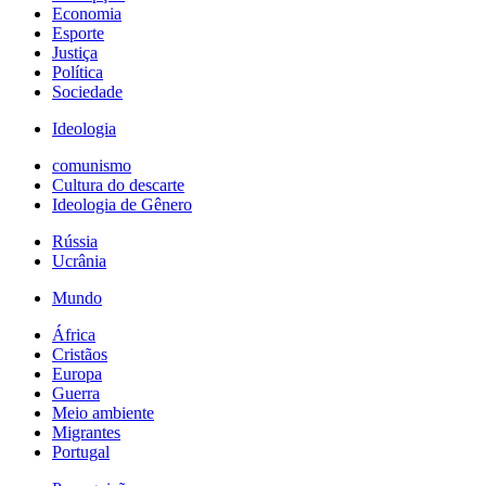
Economia
Esporte
Justiça
Política
Sociedade
Ideologia
comunismo
Cultura do descarte
Ideologia de Gênero
Rússia
Ucrânia
Mundo
África
Cristãos
Europa
Guerra
Meio ambiente
Migrantes
Portugal