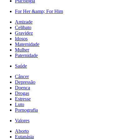
Psicologia
For Her &amp; For Him
Amizade
Celibato
Gravidez
Idosos
Maternidade
Mulher
Paternidade
Saúde
Câncer
Depressão
Doença
Drogas
Estresse
Luto
Pornografia
Valores
Aborto
Eutanásia