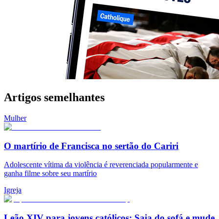
Artigos semelhantes
Mulher
O martírio de Francisca no sertão do Cariri
Adolescente vítima da violência é reverenciada popularmente e
ganha filme sobre seu martírio
Igreja
Leão XIV para jovens católicos: Saia do sofá e mude