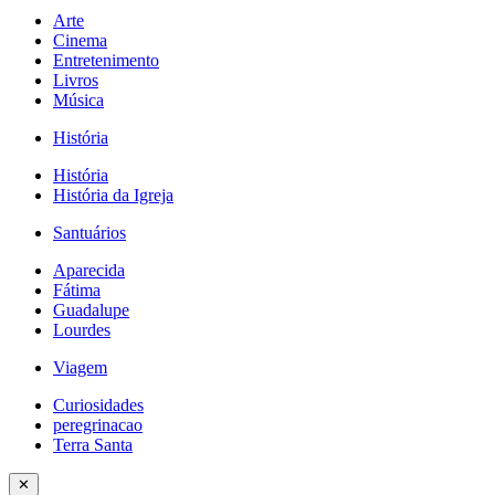
Arte
Cinema
Entretenimento
Livros
Música
História
História
História da Igreja
Santuários
Aparecida
Fátima
Guadalupe
Lourdes
Viagem
Curiosidades
peregrinacao
Terra Santa
✕