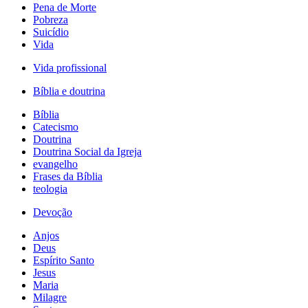
Pena de Morte
Pobreza
Suicídio
Vida
Vida profissional
Bíblia e doutrina
Bíblia
Catecismo
Doutrina
Doutrina Social da Igreja
evangelho
Frases da Bíblia
teologia
Devoção
Anjos
Deus
Espírito Santo
Jesus
Maria
Milagre