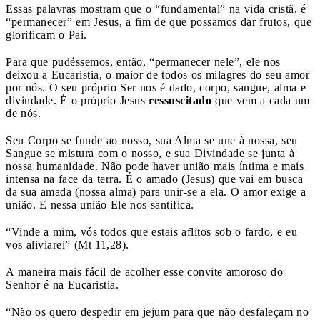
Essas palavras mostram que o “fundamental” na vida cristã, é
“permanecer” em Jesus, a fim de que possamos dar frutos, que
glorificam o Pai.
Para que pudéssemos, então, “permanecer nele”, ele nos
deixou a Eucaristia, o maior de todos os milagres do seu amor
por nós. O seu próprio Ser nos é dado, corpo, sangue, alma e
divindade. É o próprio Jesus
ressuscitado
que vem a cada um
de nós.
Seu Corpo se funde ao nosso, sua Alma se une à nossa, seu
Sangue se mistura com o nosso, e sua Divindade se junta à
nossa humanidade. Não pode haver união mais íntima e mais
intensa na face da terra. É o amado (Jesus) que vai em busca
da sua amada (nossa alma) para unir-se a ela. O amor exige a
união. E nessa união Ele nos santifica.
“Vinde a mim, vós todos que estais aflitos sob o fardo, e eu
vos aliviarei” (Mt 11,28).
A maneira mais fácil de acolher esse convite amoroso do
Senhor é na Eucaristia.
“Não os quero despedir em jejum para que não desfaleçam no