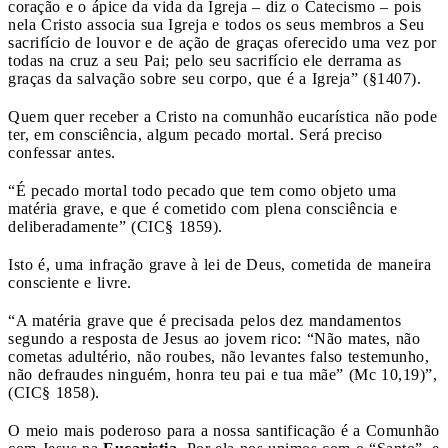
coração e o ápice da vida da Igreja – diz o Catecismo – pois
nela Cristo associa sua Igreja e todos os seus membros a Seu
sacrifício de louvor e de ação de graças oferecido uma vez por
todas na cruz a seu Pai; pelo seu sacrifício ele derrama as
graças da salvação sobre seu corpo, que é a Igreja” (§1407).
Quem quer receber a Cristo na comunhão eucarística não pode
ter, em consciência, algum pecado mortal. Será preciso
confessar antes.
“É pecado mortal todo pecado que tem como objeto uma
matéria grave, e que é cometido com plena consciência e
deliberadamente” (CIC§ 1859).
Isto é, uma infração grave à lei de Deus, cometida de maneira
consciente e livre.
“A matéria grave que é precisada pelos dez mandamentos
segundo a resposta de Jesus ao jovem rico: “Não mates, não
cometas adultério, não roubes, não levantes falso testemunho,
não defraudes ninguém, honra teu pai e tua mãe” (Mc 10,19)”,
(CIC§ 1858).
O meio mais poderoso para a nossa santificação é a Comunhão