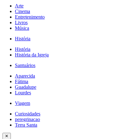
Arte
Cinema
Entretenimento
Livros
Música
História
História
História da Igreja
Santuários
Aparecida
Fátima
Guadalupe
Lourdes
Viagem
Curiosidades
peregrinacao
Terra Santa
✕