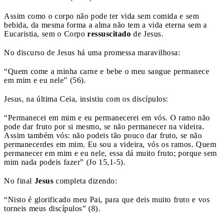
Assim como o corpo não pode ter vida sem comida e sem
bebida, da mesma forma a alma não tem a vida eterna sem a
Eucaristia, sem o Corpo
ressuscitado
de Jesus.
No discurso de Jesus há uma promessa maravilhosa:
“Quem come a minha carne e bebe o meu sangue permanece
em mim e eu nele” (56).
Jesus, na última Ceia, insistiu com os discípulos:
“Permanecei em mim e eu permanecerei em vós. O ramo não
pode dar fruto por si mesmo, se não permanecer na videira.
Assim também vós: não podeis tão pouco dar fruto, se não
permanecerdes em mim. Eu sou a videira, vós os ramos. Quem
permanecer em mim e eu nele, essa dá muito fruto; porque sem
mim nada podeis fazer” (Jo 15,1-5).
No final
Jesus
completa dizendo:
“Nisto é glorificado meu Pai, para que deis muito fruto e vos
torneis meus discípulos” (8).