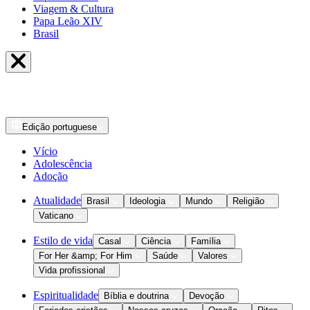
Viagem & Cultura
Papa Leão XIV
Brasil
Edição
portuguese
Vício
Adolescência
Adoção
Atualidade
Brasil
Ideologia
Mundo
Religião
Vaticano
Estilo de vida
Casal
Ciência
Família
For Her &amp; For Him
Saúde
Valores
Vida profissional
Espiritualidade
Bíblia e doutrina
Devoção