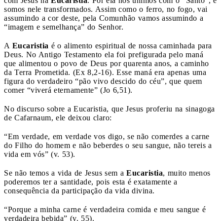
com Jesus na
Eucaristia
. Por ela nos unimos com o “Santo”, e
somos nele transformados. Assim como o ferro, no fogo, vai
assumindo a cor deste, pela Comunhão vamos assumindo a
“imagem e semelhança” do Senhor.
A
Eucaristia
é o alimento espiritual de nossa caminhada para
Deus. No Antigo Testamento ela foi prefigurada pelo maná
que alimentou o povo de Deus por quarenta anos, a caminho
da Terra Prometida. (Ex 8,2-16). Esse maná era apenas uma
figura do verdadeiro “pão vivo descido do céu”, que quem
comer “viverá eternamente” (Jo 6,51).
No discurso sobre a Eucaristia, que Jesus proferiu na sinagoga
de Cafarnaum, ele deixou claro:
“Em verdade, em verdade vos digo, se não comerdes a carne
do Filho do homem e não beberdes o seu sangue, não tereis a
vida em vós” (v. 53).
Se não temos a vida de Jesus sem a
Eucaristia
, muito menos
poderemos ter a santidade, pois esta é exatamente a
consequência da participação da vida divina.
“Porque a minha carne é verdadeira comida e meu sangue é
verdadeira bebida” (v. 55).