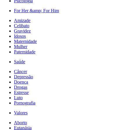
Psicologia
For Her &amp; For Him
Amizade
Celibato
Gravidez
Idosos
Maternidade
Mulher
Paternidade
Saúde
Câncer
Depressão
Doença
Drogas
Estresse
Luto
Pornografia
Valores
Aborto
Eutanásia