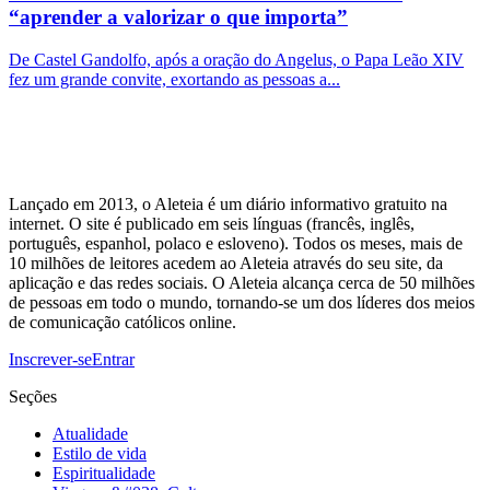
“aprender a valorizar o que importa”
De Castel Gandolfo, após a oração do Angelus, o Papa Leão XIV
fez um grande convite, exortando as pessoas a...
Lançado em 2013, o Aleteia é um diário informativo gratuito na
internet. O site é publicado em seis línguas (francês, inglês,
português, espanhol, polaco e esloveno). Todos os meses, mais de
10 milhões de leitores acedem ao Aleteia através do seu site, da
aplicação e das redes sociais. O Aleteia alcança cerca de 50 milhões
de pessoas em todo o mundo, tornando-se um dos líderes dos meios
de comunicação católicos online.
Inscrever-se
Entrar
Seções
Atualidade
Estilo de vida
Espiritualidade