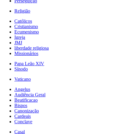
Perseguição
Religião
Católicos
Cristianismo
Ecumenismo
Igreja
JMJ
liberdade religiosa
Missionários
Papa Leão XIV
Sínodo
Vaticano
Angelus
Audiência Geral
Beatificacao
Bispos
Canonização
Cardeais
Conclave
Casal