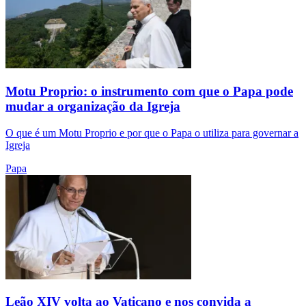
Motu Proprio: o instrumento com que o Papa pode
mudar a organização da Igreja
O que é um Motu Proprio e por que o Papa o utiliza para governar a
Igreja
Papa
Leão XIV volta ao Vaticano e nos convida a