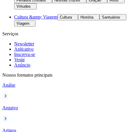
Feriados cristãos
Nossas cruzes
Oração
Ritos
Virtudes
Cultura &amp; Viagem
Cultura
História
Santuários
Viagem
Serviços
Newsletter
Aplicativo
Inscreva-se
Vestir
Anúncio
Nossos formatos principais
Análse
Arquivo
Artigos