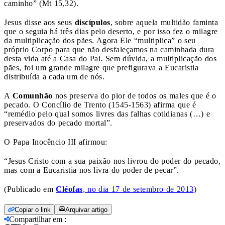
caminho” (Mt 15,32).
Jesus disse aos seus
discípulos
, sobre aquela multidão faminta
que o seguia há três dias pelo deserto, e por isso fez o milagre
da multiplicação dos pães. Agora Ele “multiplica” o seu
próprio Corpo para que não desfaleçamos na caminhada dura
desta vida até a Casa do Pai. Sem dúvida, a multiplicação dos
pães, foi um grande milagre que prefigurava a Eucaristia
distribuída a cada um de nós.
A
Comunhão
nos preserva do pior de todos os males que é o
pecado. O Concílio de Trento (1545-1563) afirma que é
“remédio pelo qual somos livres das falhas cotidianas (…) e
preservados do pecado mortal”.
O Papa Inocêncio III afirmou:
“Jesus Cristo com a sua paixão nos livrou do poder do pecado,
mas com a Eucaristia nos livra do poder de pecar”.
(Publicado em
Cléofas
, no dia 17 de setembro de 2013
)
Copiar o link
Arquivar artigo
Compartilhar em
: