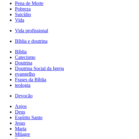
Pena de Morte
Pobreza
Suicídio
Vida
Vida profissional
Bíblia e doutrina
Bíblia
Catecismo
Doutrina
Doutrina Social da Igreja
evangelho
Frases da Bíblia
teologia
Devoção
Anjos
Deus
Espírito Santo
Jesus
Maria
Milagre