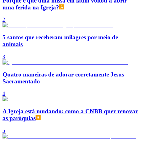
Porque é que uma missa em latim voltou a abrir
uma ferida na Igreja?
2
5 santos que receberam milagres por meio de
animais
3
Quatro maneiras de adorar corretamente Jesus
Sacramentado
4
A Igreja está mudando: como a CNBB quer renovar
as paróquias
5