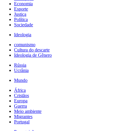
Economia
Esporte
Justiça
Política
Sociedade
Ideologia
comunismo
Cultura do descarte
Ideologia de Gênero
Rússia
Ucrânia
Mundo
África
Cristãos
Europa
Guerra
Meio ambiente
Migrantes
Portugal