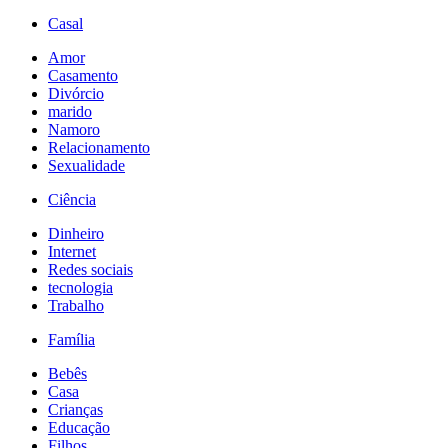
Casal
Amor
Casamento
Divórcio
marido
Namoro
Relacionamento
Sexualidade
Ciência
Dinheiro
Internet
Redes sociais
tecnologia
Trabalho
Família
Bebês
Casa
Crianças
Educação
Filhos