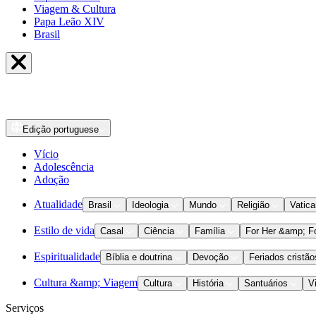
Viagem & Cultura
Papa Leão XIV
Brasil
Edição
portuguese
Vício
Adolescência
Adoção
Atualidade
Brasil
Ideologia
Mundo
Religião
Vatic
Estilo de vida
Casal
Ciência
Família
For Her &amp; F
Espiritualidade
Bíblia e doutrina
Devoção
Feriados cristão
Cultura &amp; Viagem
Cultura
História
Santuários
V
Serviços