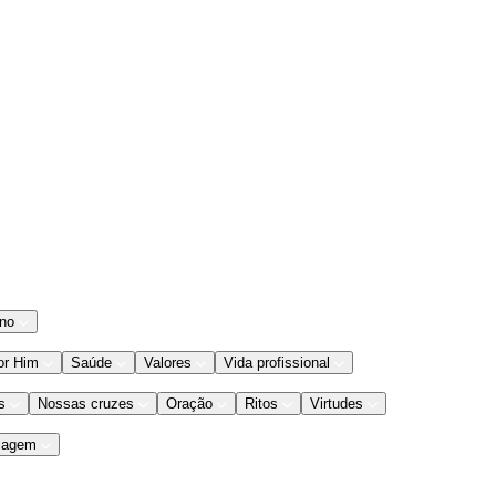
ano
or Him
Saúde
Valores
Vida profissional
s
Nossas cruzes
Oração
Ritos
Virtudes
iagem