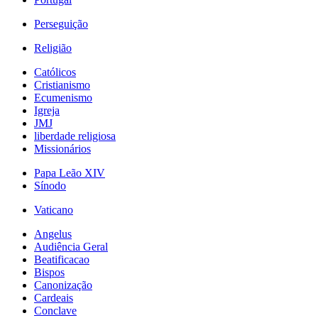
Perseguição
Religião
Católicos
Cristianismo
Ecumenismo
Igreja
JMJ
liberdade religiosa
Missionários
Papa Leão XIV
Sínodo
Vaticano
Angelus
Audiência Geral
Beatificacao
Bispos
Canonização
Cardeais
Conclave