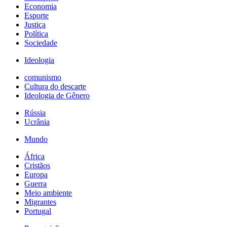
Economia
Esporte
Justiça
Política
Sociedade
Ideologia
comunismo
Cultura do descarte
Ideologia de Gênero
Rússia
Ucrânia
Mundo
África
Cristãos
Europa
Guerra
Meio ambiente
Migrantes
Portugal