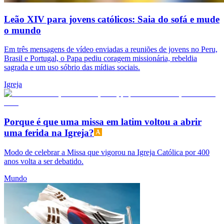
Leão XIV para jovens católicos: Saia do sofá e mude
o mundo
Em três mensagens de vídeo enviadas a reuniões de jovens no Peru,
Brasil e Portugal, o Papa pediu coragem missionária, rebeldia
sagrada e um uso sóbrio das mídias sociais.
Igreja
Porque é que uma missa em latim voltou a abrir
uma ferida na Igreja?
Modo de celebrar a Missa que vigorou na Igreja Católica por 400
anos volta a ser debatido.
Mundo