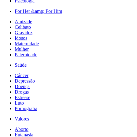
Psicologia
For Her &amp; For Him
Amizade
Celibato
Gravidez
Idosos
Maternidade
Mulher
Paternidade
Saúde
Câncer
Depressão
Doença
Drogas
Estresse
Luto
Pornografia
Valores
Aborto
Eutanásia