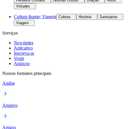
Feriados cristãos
Nossas cruzes
Oração
Ritos
Virtudes
Cultura &amp; Viagem
Cultura
História
Santuários
Viagem
Serviços
Newsletter
Aplicativo
Inscreva-se
Vestir
Anúncio
Nossos formatos principais
Análse
Arquivo
Artigos