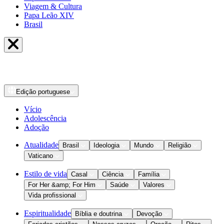
Viagem & Cultura
Papa Leão XIV
Brasil
Edição
portuguese
Vício
Adolescência
Adoção
Atualidade
Brasil
Ideologia
Mundo
Religião
Vaticano
Estilo de vida
Casal
Ciência
Família
For Her &amp; For Him
Saúde
Valores
Vida profissional
Espiritualidade
Bíblia e doutrina
Devoção