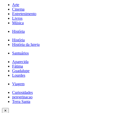
Arte
Cinema
Entretenimento
Livros
Música
História
História
História da Igreja
Santuários
Aparecida
Fátima
Guadalupe
Lourdes
Viagem
Curiosidades
peregrinacao
Terra Santa
✕