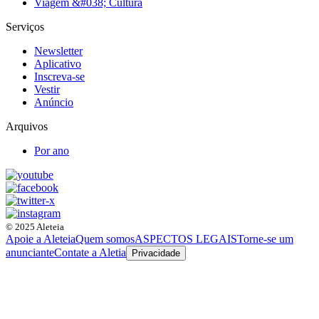
Viagem &#038; Cultura
Serviços
Newsletter
Aplicativo
Inscreva-se
Vestir
Anúncio
Arquivos
Por ano
© 2025 Aleteia
Apoie a Aleteia
Quem somos
ASPECTOS LEGAIS
Torne-se um
anunciante
Contate a Aletia
Privacidade