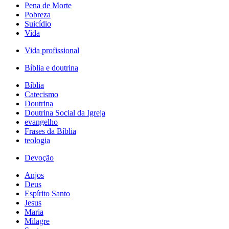
Pena de Morte
Pobreza
Suicídio
Vida
Vida profissional
Bíblia e doutrina
Bíblia
Catecismo
Doutrina
Doutrina Social da Igreja
evangelho
Frases da Bíblia
teologia
Devoção
Anjos
Deus
Espírito Santo
Jesus
Maria
Milagre