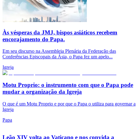
Às vésperas da JMJ, bispos asiáticos recebem
encorajamento do Papa.
Em seu discurso na Assembleia Plenária da Federação das
Conferências Episcopais da Ásia, o Papa fez um apelo...
Igreja
Motu Proprio: o instrumento com que o Papa pode
mudar a organização da Igreja
O que é um Motu Proprio e por que o Papa o utiliza para governar a
Igreja
Papa
Leão XIV volta ao Vaticano e nos convida a