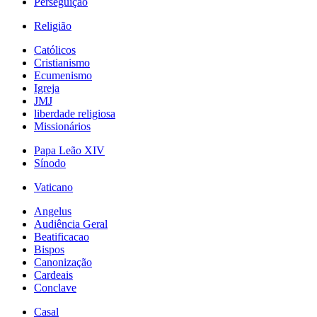
Perseguição
Religião
Católicos
Cristianismo
Ecumenismo
Igreja
JMJ
liberdade religiosa
Missionários
Papa Leão XIV
Sínodo
Vaticano
Angelus
Audiência Geral
Beatificacao
Bispos
Canonização
Cardeais
Conclave
Casal