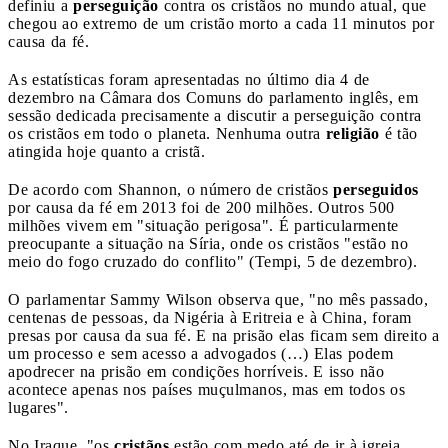
definiu a
perseguição
contra os cristãos no mundo atual, que
chegou ao extremo de um cristão morto a cada 11 minutos por
causa da fé.
As estatísticas foram apresentadas no último dia 4 de
dezembro na Câmara dos Comuns do parlamento inglês, em
sessão dedicada precisamente a discutir a perseguição contra
os cristãos em todo o planeta. Nenhuma outra
religião
é tão
atingida hoje quanto a cristã.
De acordo com Shannon, o número de cristãos
perseguidos
por causa da fé em 2013 foi de 200 milhões. Outros 500
milhões vivem em "situação perigosa". É particularmente
preocupante a situação na Síria, onde os cristãos "estão no
meio do fogo cruzado do conflito" (Tempi, 5 de dezembro).
O parlamentar Sammy Wilson observa que, "no mês passado,
centenas de pessoas, da Nigéria à Eritreia e à China, foram
presas por causa da sua fé. E na prisão elas ficam sem direito a
um processo e sem acesso a advogados (…) Elas podem
apodrecer na prisão em condições horríveis. E isso não
acontece apenas nos países muçulmanos, mas em todos os
lugares".
No Iraque, "os
cristãos
estão com medo até de ir à igreja,