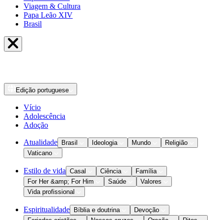
Viagem & Cultura
Papa Leão XIV
Brasil
Edição
portuguese
Vício
Adolescência
Adoção
Atualidade
Brasil
Ideologia
Mundo
Religião
Vaticano
Estilo de vida
Casal
Ciência
Família
For Her &amp; For Him
Saúde
Valores
Vida profissional
Espiritualidade
Bíblia e doutrina
Devoção