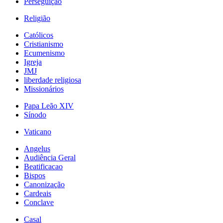
Perseguição
Religião
Católicos
Cristianismo
Ecumenismo
Igreja
JMJ
liberdade religiosa
Missionários
Papa Leão XIV
Sínodo
Vaticano
Angelus
Audiência Geral
Beatificacao
Bispos
Canonização
Cardeais
Conclave
Casal