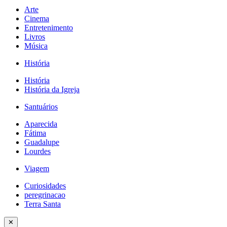
Arte
Cinema
Entretenimento
Livros
Música
História
História
História da Igreja
Santuários
Aparecida
Fátima
Guadalupe
Lourdes
Viagem
Curiosidades
peregrinacao
Terra Santa
✕