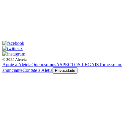
© 2025 Aleteia
Apoie a Aleteia
Quem somos
ASPECTOS LEGAIS
Torne-se um
anunciante
Contate a Aletia
Privacidade