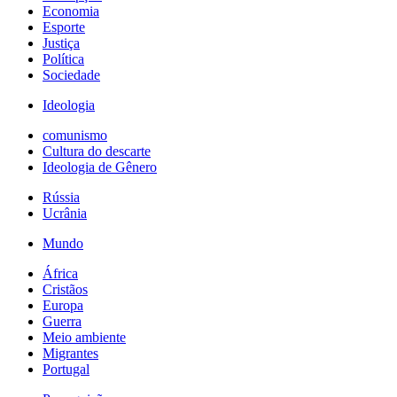
Economia
Esporte
Justiça
Política
Sociedade
Ideologia
comunismo
Cultura do descarte
Ideologia de Gênero
Rússia
Ucrânia
Mundo
África
Cristãos
Europa
Guerra
Meio ambiente
Migrantes
Portugal