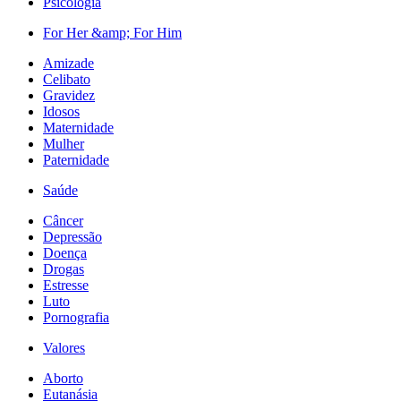
Psicologia
For Her &amp; For Him
Amizade
Celibato
Gravidez
Idosos
Maternidade
Mulher
Paternidade
Saúde
Câncer
Depressão
Doença
Drogas
Estresse
Luto
Pornografia
Valores
Aborto
Eutanásia