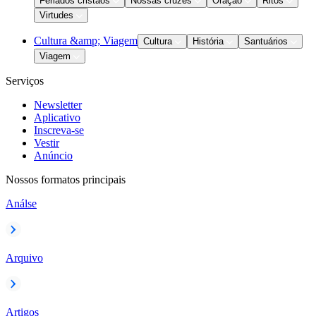
Feriados cristãos
Nossas cruzes
Oração
Ritos
Virtudes
Cultura &amp; Viagem
Cultura
História
Santuários
Viagem
Serviços
Newsletter
Aplicativo
Inscreva-se
Vestir
Anúncio
Nossos formatos principais
Análse
Arquivo
Artigos