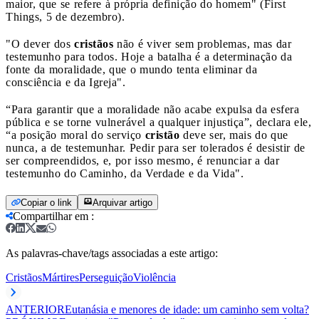
maior, que se refere à própria definição do homem" (First
Things, 5 de dezembro).
"O dever dos
cristãos
não é viver sem problemas, mas dar
testemunho para todos. Hoje a batalha é a determinação da
fonte da moralidade, que o mundo tenta eliminar da
consciência e da Igreja".
“Para garantir que a moralidade não acabe expulsa da esfera
pública e se torne vulnerável a qualquer injustiça”, declara ele,
“a posição moral do serviço
cristão
deve ser, mais do que
nunca, a de testemunhar. Pedir para ser tolerados é desistir de
ser compreendidos, e, por isso mesmo, é renunciar a dar
testemunho do Caminho, da Verdade e da Vida".
Copiar o link
Arquivar artigo
Compartilhar em
:
As palavras-chave/tags associadas a este artigo:
Cristãos
Mártires
Perseguição
Violência
ANTERIOR
Eutanásia e menores de idade: um caminho sem volta?