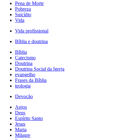
Pena de Morte
Pobreza
Suicídio
Vida
Vida profissional
Bíblia e doutrina
Bíblia
Catecismo
Doutrina
Doutrina Social da Igreja
evangelho
Frases da Bíblia
teologia
Devoção
Anjos
Deus
Espírito Santo
Jesus
Maria
Milagre