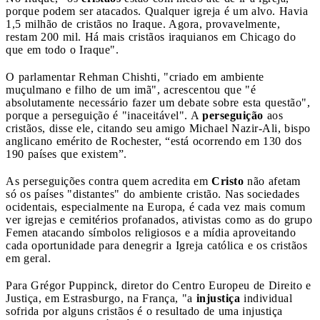
porque podem ser atacados. Qualquer igreja é um alvo. Havia
1,5 milhão de cristãos no Iraque. Agora, provavelmente,
restam 200 mil. Há mais cristãos iraquianos em Chicago do
que em todo o Iraque".
O parlamentar Rehman Chishti, "criado em ambiente
muçulmano e filho de um imã", acrescentou que "é
absolutamente necessário fazer um debate sobre esta questão",
porque a perseguição é "inaceitável". A
perseguição
aos
cristãos, disse ele, citando seu amigo Michael Nazir-Ali, bispo
anglicano emérito de Rochester, “está ocorrendo em 130 dos
190 países que existem”.
As perseguições contra quem acredita em
Cristo
não afetam
só os países "distantes" do ambiente cristão. Nas sociedades
ocidentais, especialmente na Europa, é cada vez mais comum
ver igrejas e cemitérios profanados, ativistas como as do grupo
Femen atacando símbolos religiosos e a mídia aproveitando
cada oportunidade para denegrir a Igreja católica e os cristãos
em geral.
Para Grégor Puppinck, diretor do Centro Europeu de Direito e
Justiça, em Estrasburgo, na França, "a
injustiça
individual
sofrida por alguns cristãos é o resultado de uma injustiça