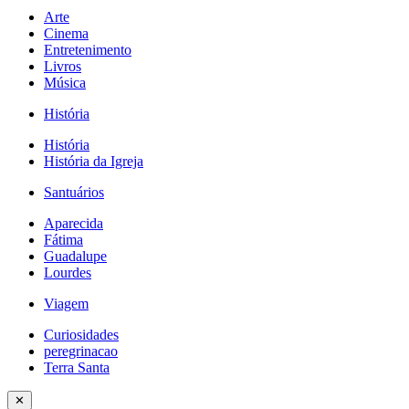
Arte
Cinema
Entretenimento
Livros
Música
História
História
História da Igreja
Santuários
Aparecida
Fátima
Guadalupe
Lourdes
Viagem
Curiosidades
peregrinacao
Terra Santa
✕