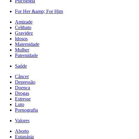
Psicologia
For Her &amp; For Him
Amizade
Celibato
Gravidez
Idosos
Maternidade
Mulher
Paternidade
Saúde
Câncer
Depressão
Doença
Drogas
Estresse
Luto
Pornografia
Valores
Aborto
Eutanásia