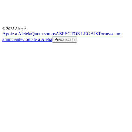
© 2025 Aleteia
Apoie a Aleteia
Quem somos
ASPECTOS LEGAIS
Torne-se um
anunciante
Contate a Aletia
Privacidade