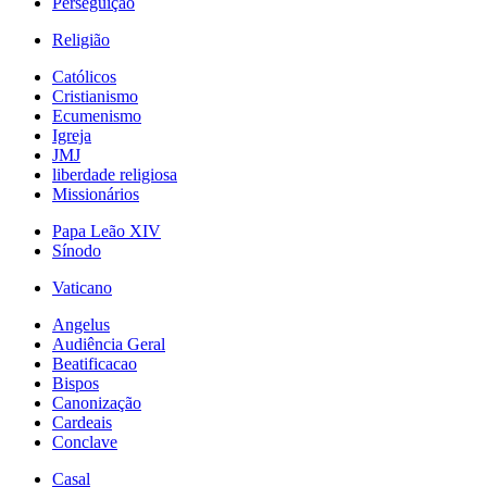
Perseguição
Religião
Católicos
Cristianismo
Ecumenismo
Igreja
JMJ
liberdade religiosa
Missionários
Papa Leão XIV
Sínodo
Vaticano
Angelus
Audiência Geral
Beatificacao
Bispos
Canonização
Cardeais
Conclave
Casal