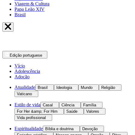
Viagem & Cultura
Papa Leão XIV
Brasil
Edição
portuguese
Vício
Adolescência
Adoção
Atualidade
Brasil
Ideologia
Mundo
Religião
Vaticano
Estilo de vida
Casal
Ciência
Família
For Her &amp; For Him
Saúde
Valores
Vida profissional
Espiritualidade
Bíblia e doutrina
Devoção