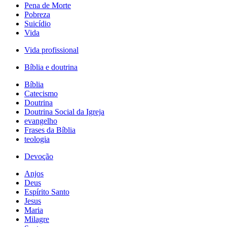
Pena de Morte
Pobreza
Suicídio
Vida
Vida profissional
Bíblia e doutrina
Bíblia
Catecismo
Doutrina
Doutrina Social da Igreja
evangelho
Frases da Bíblia
teologia
Devoção
Anjos
Deus
Espírito Santo
Jesus
Maria
Milagre