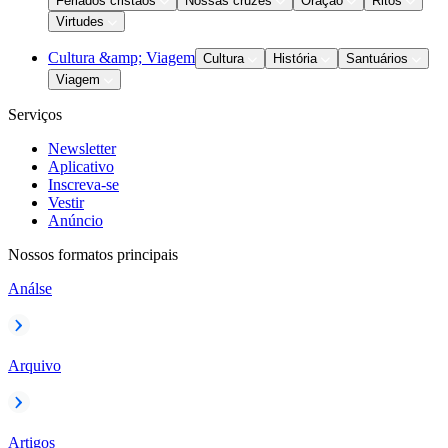
Feriados cristãos
Nossas cruzes
Oração
Ritos
Virtudes
Cultura &amp; Viagem
Cultura
História
Santuários
Viagem
Serviços
Newsletter
Aplicativo
Inscreva-se
Vestir
Anúncio
Nossos formatos principais
Análse
Arquivo
Artigos