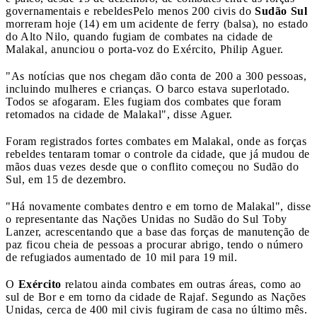
governamentais e rebeldes
Pelo menos 200 civis do
Sudão Sul
morreram hoje (14) em um acidente de ferry (balsa), no estado
do Alto Nilo, quando fugiam de combates na cidade de
Malakal, anunciou o porta-voz do Exército, Philip Aguer.
"As notícias que nos chegam dão conta de 200 a 300 pessoas,
incluindo mulheres e crianças. O barco estava superlotado.
Todos se afogaram. Eles fugiam dos combates que foram
retomados na cidade de Malakal", disse Aguer.
Foram registrados fortes combates em Malakal, onde as forças
rebeldes tentaram tomar o controle da cidade, que já mudou de
mãos duas vezes desde que o conflito começou no Sudão do
Sul, em 15 de dezembro.
"Há novamente combates dentro e em torno de Malakal", disse
o representante das Nações Unidas no Sudão do Sul Toby
Lanzer, acrescentando que a base das forças de manutenção de
paz ficou cheia de pessoas a procurar abrigo, tendo o número
de refugiados aumentado de 10 mil para 19 mil.
O
Exército
relatou ainda combates em outras áreas, como ao
sul de Bor e em torno da cidade de Rajaf. Segundo as Nações
Unidas, cerca de 400 mil civis fugiram de casa no último mês.