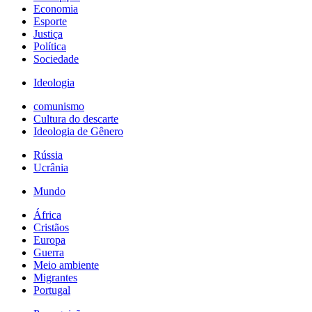
Economia
Esporte
Justiça
Política
Sociedade
Ideologia
comunismo
Cultura do descarte
Ideologia de Gênero
Rússia
Ucrânia
Mundo
África
Cristãos
Europa
Guerra
Meio ambiente
Migrantes
Portugal