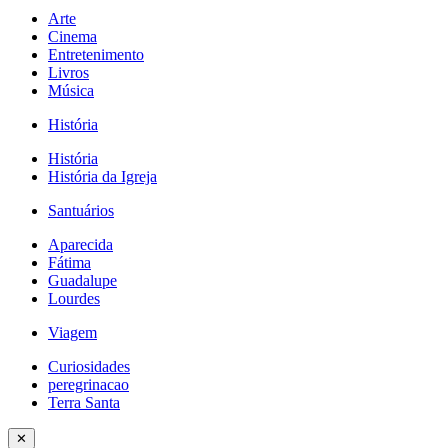
Arte
Cinema
Entretenimento
Livros
Música
História
História
História da Igreja
Santuários
Aparecida
Fátima
Guadalupe
Lourdes
Viagem
Curiosidades
peregrinacao
Terra Santa
✕