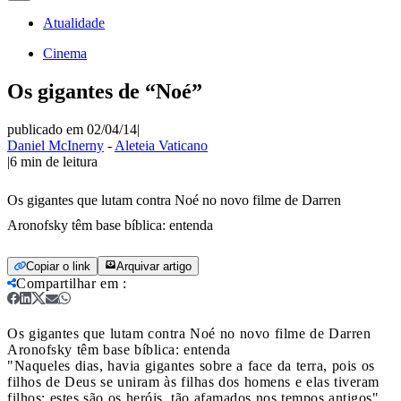
Atualidade
Cinema
Os gigantes de “Noé”
publicado em 02/04/14
|
Daniel McInerny
-
Aleteia Vaticano
|
6
min de leitura
Os gigantes que lutam contra Noé no novo filme de Darren
Aronofsky têm base bíblica: entenda
Copiar o link
Arquivar artigo
Compartilhar em
:
Os gigantes que lutam contra Noé no novo filme de Darren
Aronofsky têm base bíblica: entenda
"Naqueles dias, havia gigantes sobre a face da terra, pois os
filhos de Deus se uniram às filhas dos homens e elas tiveram
filhos; estes são os heróis, tão afamados nos tempos antigos"