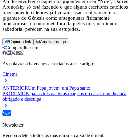
Ao desenvolver o papel dos gigantes em seu “
Noé
”, Darren
Aronofsky só está fazendo o que alguns escritores católicos
imensamente célebres já fizeram: usar criativamente os
gigantes do Gênesis como antagonistas fisicamente
monstruosos e como metáfora daqueles que, não tendo
sabedoria, perecem na sua estupidez.
Copiar o link
Arquivar artigo
Compartilhar em
:
As palavras-chave/tags associadas a este artigo:
Cinema
ANTERIOR
Um Papa jovem, um Papa santo
PRÓXIMO
Papa: as três palavras mágicas do casal: com licença,
obrigado e desculpa
Newsletter
Receba Aleteia todos os dias em sua caixa de e-mail.