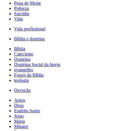
Pena de Morte
Pobreza
Suicídio
Vida
Vida profissional
Bíblia e doutrina
Bíblia
Catecismo
Doutrina
Doutrina Social da Igreja
evangelho
Frases da Bíblia
teologia
Devoção
Anjos
Deus
Espírito Santo
Jesus
Maria
Milagre