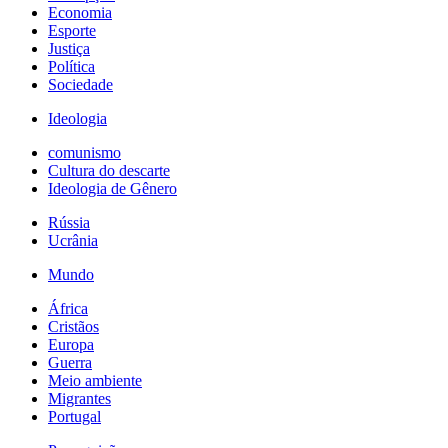
Economia
Esporte
Justiça
Política
Sociedade
Ideologia
comunismo
Cultura do descarte
Ideologia de Gênero
Rússia
Ucrânia
Mundo
África
Cristãos
Europa
Guerra
Meio ambiente
Migrantes
Portugal