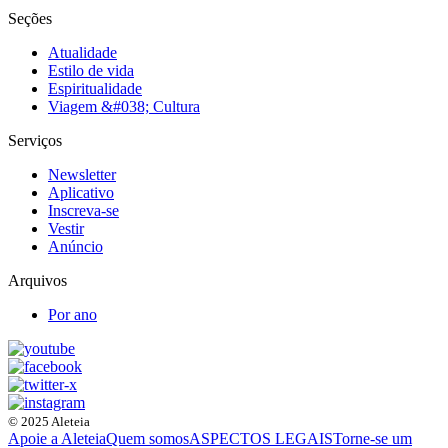
Seções
Atualidade
Estilo de vida
Espiritualidade
Viagem &#038; Cultura
Serviços
Newsletter
Aplicativo
Inscreva-se
Vestir
Anúncio
Arquivos
Por ano
© 2025 Aleteia
Apoie a Aleteia
Quem somos
ASPECTOS LEGAIS
Torne-se um