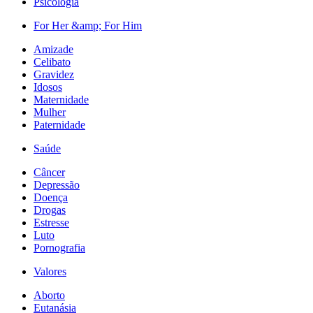
Psicologia
For Her &amp; For Him
Amizade
Celibato
Gravidez
Idosos
Maternidade
Mulher
Paternidade
Saúde
Câncer
Depressão
Doença
Drogas
Estresse
Luto
Pornografia
Valores
Aborto
Eutanásia