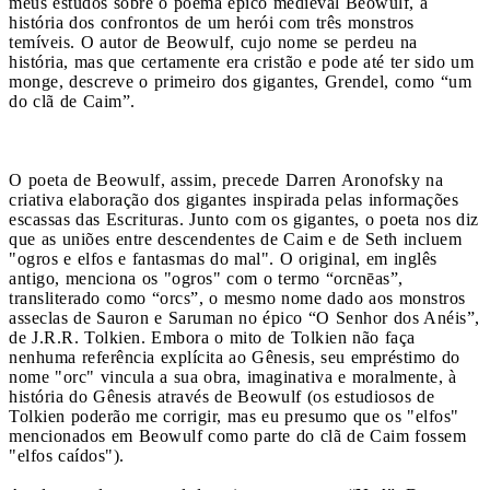
meus estudos sobre o poema épico medieval Beowulf, a
história dos confrontos de um herói com três monstros
temíveis. O autor de Beowulf, cujo nome se perdeu na
história, mas que certamente era cristão e pode até ter sido um
monge, descreve o primeiro dos gigantes, Grendel, como “um
do clã de Caim”.
O poeta de Beowulf, assim, precede Darren Aronofsky na
criativa elaboração dos gigantes inspirada pelas informações
escassas das Escrituras. Junto com os gigantes, o poeta nos diz
que as uniões entre descendentes de Caim e de Seth incluem
"ogros e elfos e fantasmas do mal". O original, em inglês
antigo, menciona os "ogros" com o termo “orcnēas”,
transliterado como “orcs”, o mesmo nome dado aos monstros
asseclas de Sauron e Saruman no épico “O Senhor dos Anéis”,
de J.R.R. Tolkien. Embora o mito de Tolkien não faça
nenhuma referência explícita ao Gênesis, seu empréstimo do
nome "orc" vincula a sua obra, imaginativa e moralmente, à
história do Gênesis através de Beowulf (os estudiosos de
Tolkien poderão me corrigir, mas eu presumo que os "elfos"
mencionados em Beowulf como parte do clã de Caim fossem
"elfos caídos").