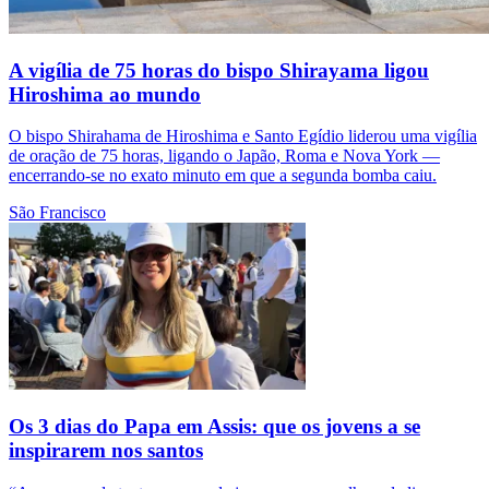
A vigília de 75 horas do bispo Shirayama ligou
Hiroshima ao mundo
O bispo Shirahama de Hiroshima e Santo Egídio liderou uma vigília
de oração de 75 horas, ligando o Japão, Roma e Nova York —
encerrando-se no exato minuto em que a segunda bomba caiu.
São Francisco
Os 3 dias do Papa em Assis: que os jovens a se
inspirarem nos santos