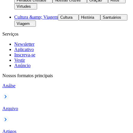
Feriados cristãos
Nossas cruzes
Oração
Ritos
Virtudes
Cultura &amp; Viagem
Cultura
História
Santuários
Viagem
Serviços
Newsletter
Aplicativo
Inscreva-se
Vestir
Anúncio
Nossos formatos principais
Análse
Arquivo
Artigos