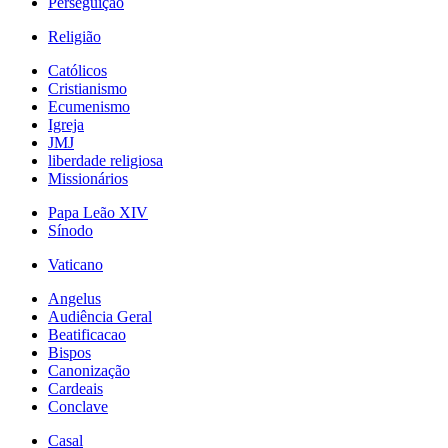
Perseguição
Religião
Católicos
Cristianismo
Ecumenismo
Igreja
JMJ
liberdade religiosa
Missionários
Papa Leão XIV
Sínodo
Vaticano
Angelus
Audiência Geral
Beatificacao
Bispos
Canonização
Cardeais
Conclave
Casal