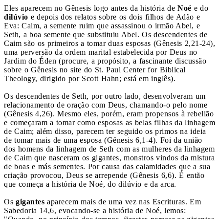
Eles aparecem no Gênesis logo antes da história de
Noé
e do
dilúvio
e depois dos relatos sobre os dois filhos de Adão e
Eva: Caim, a semente ruim que assassinou o irmão Abel, e
Seth, a boa semente que substituiu Abel. Os descendentes de
Caim são os primeiros a tomar duas esposas (Gênesis 2,21-24),
uma perversão da ordem marital estabelecida por Deus no
Jardim do Éden (procure, a propósito, a fascinante discussão
sobre o Gênesis no site do St. Paul Center for Biblical
Theology, dirigido por Scott Hahn; está em inglês).
Os descendentes de Seth, por outro lado, desenvolveram um
relacionamento de oração com Deus, chamando-o pelo nome
(Gênesis 4,26). Mesmo eles, porém, eram propensos à rebelião
e começaram a tomar como esposas as belas filhas da linhagem
de Caim; além disso, parecem ter seguido os primos na ideia
de tomar mais de uma esposa (Gênesis 6,1-4). Foi da união
dos homens da linhagem de Seth com as mulheres da linhagem
de Caim que nasceram os gigantes, monstros vindos da mistura
de boas e más sementes. Por causa das calamidades que a sua
criação provocou, Deus se arrepende (Gênesis 6,6). É então
que começa a história de Noé, do dilúvio e da arca.
Os
gigantes
aparecem mais de uma vez nas Escrituras. Em
Sabedoria 14,6, evocando-se a história de Noé, lemos: