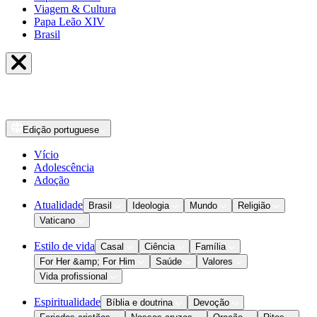
Viagem & Cultura
Papa Leão XIV
Brasil
Edição
portuguese
Vício
Adolescência
Adoção
Atualidade
Brasil
Ideologia
Mundo
Religião
Vaticano
Estilo de vida
Casal
Ciência
Família
For Her &amp; For Him
Saúde
Valores
Vida profissional
Espiritualidade
Bíblia e doutrina
Devoção