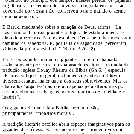
"Quando, no princípio dos tempos, fizestes perecer os gigantes
orgulhosos, a esperança do universo, refugiada em uma nau
governada por vossa mão, conservou para o mundo o germe
de uma geração".
E Baruc, meditando sobre a
criação
de Deus, afirma: “Lá
nasceram os famosos gigantes antigos, de estatura imensa e
alma de guerreiros. Não os escolheu Deus, nem lhes mostrou o
caminho da sabedoria. E, por falta de sagacidade, pereceram,
vítimas da própria estultícia” (Baruc 3,26-28).
Esses textos indicam que os gigantes não eram chamados
assim somente por causa da sua grande estatura. Uma nota da
tradução inglesa Douay-Rheims da Bíblia (Gn 6,4) especula:
"É provável que, no geral, os homens de antes do dilúvio
tivessem estatura maior que a dos seus sobreviventes. Mas os
chamados ‘gigantes’ não o eram apenas pela altura, mas por
serem violentos e selvagens, meros monstros de crueldade e
luxúria".
Os gigantes de que fala a
Bíblia
, portanto, são,
principalmente, “monstros morais”.
A tradição literária católica abriu espaços imaginativos para os
gigantes do Gênesis. Eu os encontrei pela primeira vez em