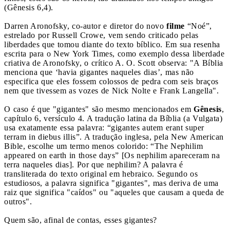
(Gênesis 6,4).
Darren Aronofsky, co-autor e diretor do novo
filme
“Noé”,
estrelado por Russell Crowe, vem sendo criticado pelas
liberdades que tomou diante do texto bíblico. Em sua resenha
escrita para o New York Times, como exemplo dessa liberdade
criativa de Aronofsky, o crítico A. O. Scott observa: "A Bíblia
menciona que ‘havia gigantes naqueles dias’, mas não
especifica que eles fossem colossos de pedra com seis braços
nem que tivessem as vozes de Nick Nolte e Frank Langella".
O caso é que "gigantes" são mesmo mencionados em
Gênesis
,
capítulo 6, versículo 4. A tradução latina da Bíblia (a Vulgata)
usa exatamente essa palavra: “gigantes autem erant super
terram in diebus illis”. A tradução inglesa, pela New American
Bible, escolhe um termo menos colorido: “The Nephilim
appeared on earth in those days” [Os nephilim apareceram na
terra naqueles dias]. Por que nephilim? A palavra é
transliterada do texto original em hebraico. Segundo os
estudiosos, a palavra significa "gigantes", mas deriva de uma
raiz que significa "caídos" ou "aqueles que causam a queda de
outros".
Quem são, afinal de contas, esses gigantes?