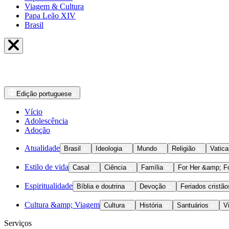
Viagem & Cultura
Papa Leão XIV
Brasil
Edição
portuguese
Vício
Adolescência
Adoção
Atualidade
Brasil
Ideologia
Mundo
Religião
Vatic
Estilo de vida
Casal
Ciência
Família
For Her &amp; F
Espiritualidade
Bíblia e doutrina
Devoção
Feriados cristão
Cultura &amp; Viagem
Cultura
História
Santuários
V
Serviços