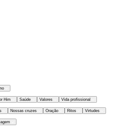
ano
or Him
Saúde
Valores
Vida profissional
s
Nossas cruzes
Oração
Ritos
Virtudes
iagem