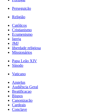
Perseguição
Religião
Católicos
Cristianismo
Ecumenismo
Igreja
JMJ
liberdade religiosa
Missionários
Papa Leão XIV
Sínodo
Vaticano
Angelus
Audiência Geral
Beatificacao
Bispos
Canonização
Cardeais
Conclave