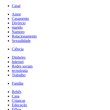
Casal
Amor
Casamento
Divórcio
marido
Namoro
Relacionamento
Sexualidade
Ciência
Dinheiro
Internet
Redes sociais
tecnologia
Trabalho
Família
Bebês
Casa
Crianças
Educação
Filhos