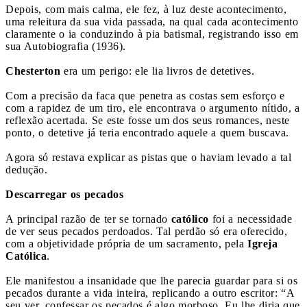
Depois, com mais calma, ele fez, à luz deste acontecimento,
uma releitura da sua vida passada, na qual cada acontecimento
claramente o ia conduzindo à pia batismal, registrando isso em
sua Autobiografia (1936).
Chesterton
era um perigo: ele lia livros de detetives.
Com a precisão da faca que penetra as costas sem esforço e
com a rapidez de um tiro, ele encontrava o argumento nítido, a
reflexão acertada. Se este fosse um dos seus romances, neste
ponto, o detetive já teria encontrado aquele a quem buscava.
Agora só restava explicar as pistas que o haviam levado a tal
dedução.
Descarregar os pecados
A principal razão de ter se tornado
católico
foi a necessidade
de ver seus pecados perdoados. Tal perdão só era oferecido,
com a objetividade própria de um sacramento, pela
Igreja
Católica
.
Ele manifestou a insanidade que lhe parecia guardar para si os
pecados durante a vida inteira, replicando a outro escritor: “A
seu ver, confessar os pecados é algo morboso. Eu lhe diria que