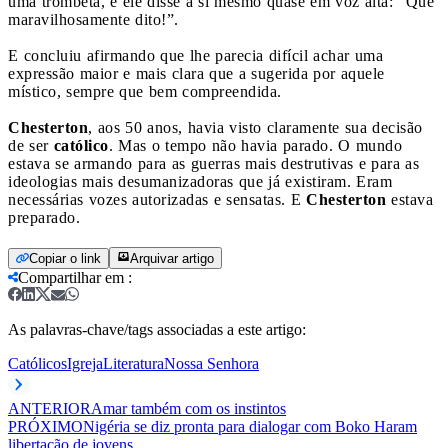
uma trombeta, e ele disse a si mesmo quase em voz alta: “Que
maravilhosamente dito!”.
E concluiu afirmando que lhe parecia difícil achar uma
expressão maior e mais clara que a sugerida por aquele
místico, sempre que bem compreendida.
Chesterton
, aos 50 anos, havia visto claramente sua decisão
de ser
católico
. Mas o tempo não havia parado. O mundo
estava se armando para as guerras mais destrutivas e para as
ideologias mais desumanizadoras que já existiram. Eram
necessárias vozes autorizadas e sensatas. E
Chesterton
estava
preparado.
Copiar o link
Arquivar artigo
Compartilhar em
:
As palavras-chave/tags associadas a este artigo:
Católicos
Igreja
Literatura
Nossa Senhora
ANTERIOR
Amar também com os instintos
PRÓXIMO
Nigéria se diz pronta para dialogar com Boko Haram
libertação de jovens