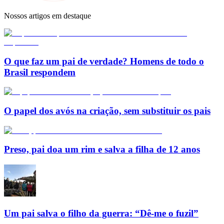
Nossos artigos em destaque
O que faz um pai de verdade? Homens de todo o
Brasil respondem
O papel dos avós na criação, sem substituir os pais
Preso, pai doa um rim e salva a filha de 12 anos
Um pai salva o filho da guerra: “Dê-me o fuzil”