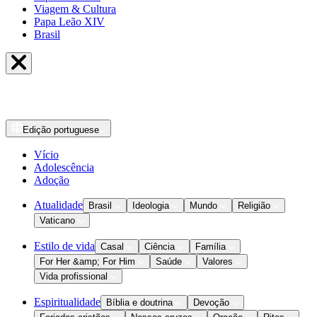
Viagem & Cultura
Papa Leão XIV
Brasil
Edição
portuguese
Vício
Adolescência
Adoção
Atualidade
Brasil
Ideologia
Mundo
Religião
Vaticano
Estilo de vida
Casal
Ciência
Família
For Her &amp; For Him
Saúde
Valores
Vida profissional
Espiritualidade
Bíblia e doutrina
Devoção