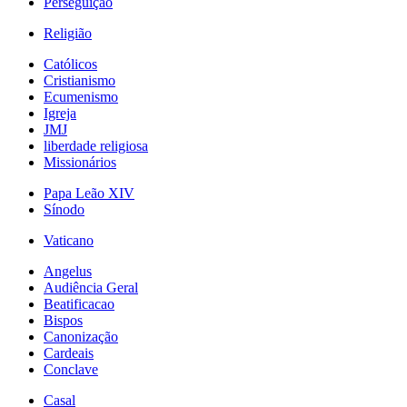
Perseguição
Religião
Católicos
Cristianismo
Ecumenismo
Igreja
JMJ
liberdade religiosa
Missionários
Papa Leão XIV
Sínodo
Vaticano
Angelus
Audiência Geral
Beatificacao
Bispos
Canonização
Cardeais
Conclave
Casal