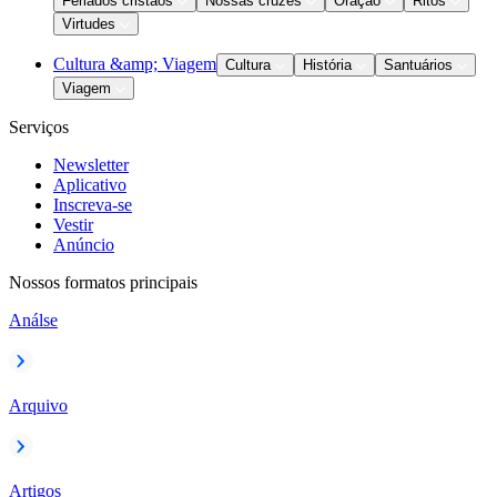
Feriados cristãos
Nossas cruzes
Oração
Ritos
Virtudes
Cultura &amp; Viagem
Cultura
História
Santuários
Viagem
Serviços
Newsletter
Aplicativo
Inscreva-se
Vestir
Anúncio
Nossos formatos principais
Análse
Arquivo
Artigos