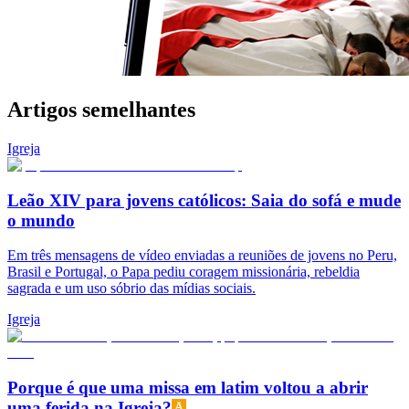
Artigos semelhantes
Igreja
Leão XIV para jovens católicos: Saia do sofá e mude
o mundo
Em três mensagens de vídeo enviadas a reuniões de jovens no Peru,
Brasil e Portugal, o Papa pediu coragem missionária, rebeldia
sagrada e um uso sóbrio das mídias sociais.
Igreja
Porque é que uma missa em latim voltou a abrir
uma ferida na Igreja?