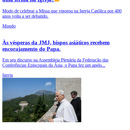
Modo de celebrar a Missa que vigorou na Igreja Católica por 400
anos volta a ser debatido.
Mundo
Às vésperas da JMJ, bispos asiáticos recebem
encorajamento do Papa.
Em seu discurso na Assembleia Plenária da Federação das
Conferências Episcopais da Ásia, o Papa fez um apelo...
Igreja