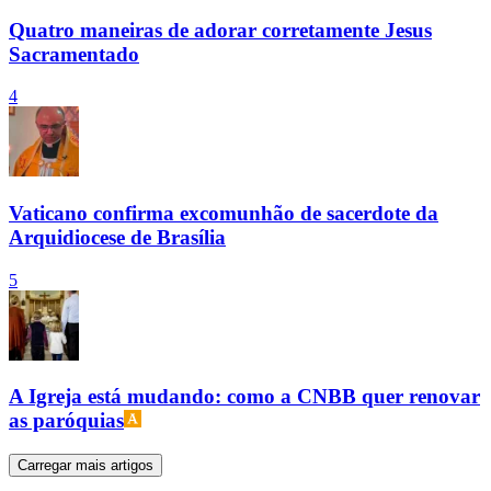
Quatro maneiras de adorar corretamente Jesus
Sacramentado
4
Vaticano confirma excomunhão de sacerdote da
Arquidiocese de Brasília
5
A Igreja está mudando: como a CNBB quer renovar
as paróquias
Carregar mais artigos