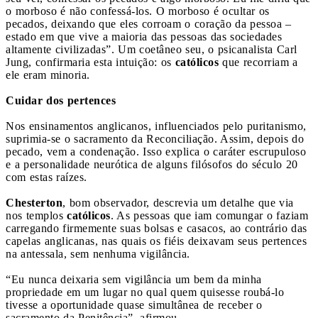
o morboso é não confessá-los. O morboso é ocultar os
pecados, deixando que eles corroam o coração da pessoa –
estado em que vive a maioria das pessoas das sociedades
altamente civilizadas”. Um coetâneo seu, o psicanalista Carl
Jung, confirmaria esta intuição: os
católicos
que recorriam a
ele eram minoria.
Cuidar dos pertences
Nos ensinamentos anglicanos, influenciados pelo puritanismo,
suprimia-se o sacramento da Reconciliação. Assim, depois do
pecado, vem a condenação. Isso explica o caráter escrupuloso
e a personalidade neurótica de alguns filósofos do século 20
com estas raízes.
Chesterton
, bom observador, descrevia um detalhe que via
nos templos
católicos
. As pessoas que iam comungar o faziam
carregando firmemente suas bolsas e casacos, ao contrário das
capelas anglicanas, nas quais os fiéis deixavam seus pertences
na antessala, sem nenhuma vigilância.
“Eu nunca deixaria sem vigilância um bem da minha
propriedade em um lugar no qual quem quisesse roubá-lo
tivesse a oportunidade quase simultânea de receber o
sacramento da Penitência”, afirmou.