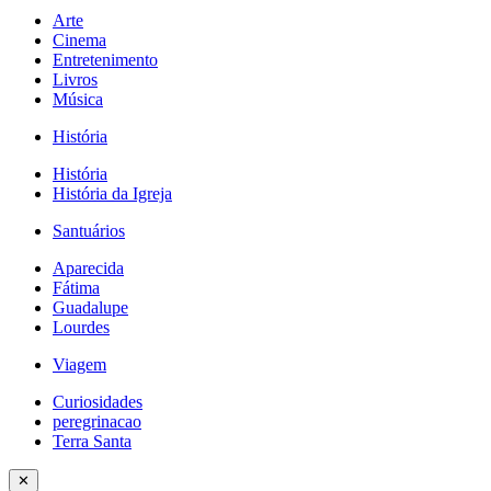
Arte
Cinema
Entretenimento
Livros
Música
História
História
História da Igreja
Santuários
Aparecida
Fátima
Guadalupe
Lourdes
Viagem
Curiosidades
peregrinacao
Terra Santa
✕