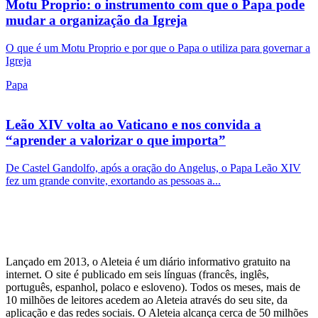
Motu Proprio: o instrumento com que o Papa pode
mudar a organização da Igreja
O que é um Motu Proprio e por que o Papa o utiliza para governar a
Igreja
Papa
Leão XIV volta ao Vaticano e nos convida a
“aprender a valorizar o que importa”
De Castel Gandolfo, após a oração do Angelus, o Papa Leão XIV
fez um grande convite, exortando as pessoas a...
Lançado em 2013, o Aleteia é um diário informativo gratuito na
internet. O site é publicado em seis línguas (francês, inglês,
português, espanhol, polaco e esloveno). Todos os meses, mais de
10 milhões de leitores acedem ao Aleteia através do seu site, da
aplicação e das redes sociais. O Aleteia alcança cerca de 50 milhões