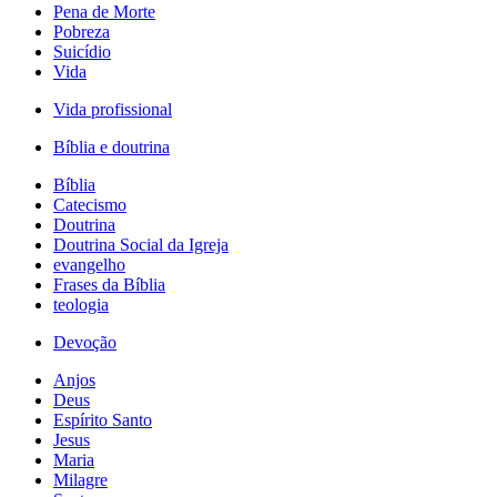
Pena de Morte
Pobreza
Suicídio
Vida
Vida profissional
Bíblia e doutrina
Bíblia
Catecismo
Doutrina
Doutrina Social da Igreja
evangelho
Frases da Bíblia
teologia
Devoção
Anjos
Deus
Espírito Santo
Jesus
Maria
Milagre