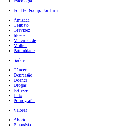
Psicologia
For Her &amp; For Him
Amizade
Celibato
Gravidez
Idosos
Maternidade
Mulher
Paternidade
Saúde
Câncer
Depressão
Doença
Drogas
Estresse
Luto
Pornografia
Valores
Aborto
Eutanásia