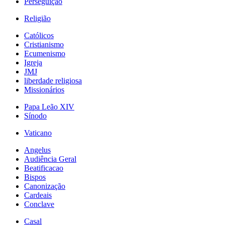
Perseguição
Religião
Católicos
Cristianismo
Ecumenismo
Igreja
JMJ
liberdade religiosa
Missionários
Papa Leão XIV
Sínodo
Vaticano
Angelus
Audiência Geral
Beatificacao
Bispos
Canonização
Cardeais
Conclave
Casal