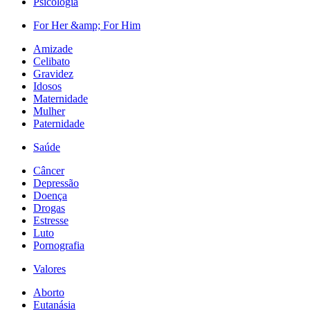
Psicologia
For Her &amp; For Him
Amizade
Celibato
Gravidez
Idosos
Maternidade
Mulher
Paternidade
Saúde
Câncer
Depressão
Doença
Drogas
Estresse
Luto
Pornografia
Valores
Aborto
Eutanásia