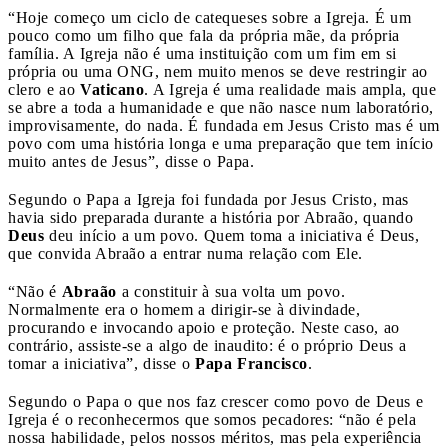
“Hoje começo um ciclo de catequeses sobre a Igreja. É um
pouco como um filho que fala da própria mãe, da própria
família. A Igreja não é uma instituição com um fim em si
própria ou uma ONG, nem muito menos se deve restringir ao
clero e ao
Vaticano
. A Igreja é uma realidade mais ampla, que
se abre a toda a humanidade e que não nasce num laboratório,
improvisamente, do nada. É fundada em Jesus Cristo mas é um
povo com uma história longa e uma preparação que tem início
muito antes de Jesus”, disse o Papa.
Segundo o Papa a Igreja foi fundada por Jesus Cristo, mas
havia sido preparada durante a história por Abraão, quando
Deus
deu início a um povo. Quem toma a iniciativa é Deus,
que convida Abraão a entrar numa relação com Ele.
“Não é
Abraão
a constituir à sua volta um povo.
Normalmente era o homem a dirigir-se à divindade,
procurando e invocando apoio e proteção. Neste caso, ao
contrário, assiste-se a algo de inaudito: é o próprio Deus a
tomar a iniciativa”, disse o
Papa Francisco
.
Segundo o Papa o que nos faz crescer como povo de Deus e
Igreja é o reconhecermos que somos pecadores: “não é pela
nossa habilidade, pelos nossos méritos, mas pela experiência