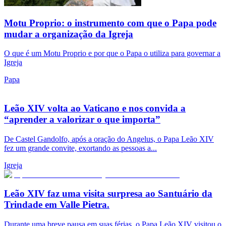
Motu Proprio: o instrumento com que o Papa pode
mudar a organização da Igreja
O que é um Motu Proprio e por que o Papa o utiliza para governar a
Igreja
Papa
Leão XIV volta ao Vaticano e nos convida a
“aprender a valorizar o que importa”
De Castel Gandolfo, após a oração do Angelus, o Papa Leão XIV
fez um grande convite, exortando as pessoas a...
Igreja
Leão XIV faz uma visita surpresa ao Santuário da
Trindade em Valle Pietra.
Durante uma breve pausa em suas férias, o Papa Leão XIV visitou o