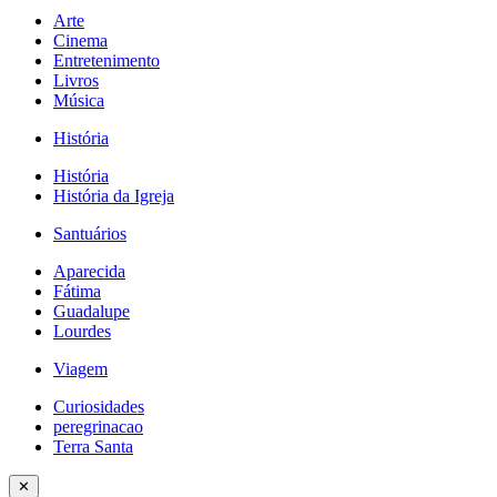
Arte
Cinema
Entretenimento
Livros
Música
História
História
História da Igreja
Santuários
Aparecida
Fátima
Guadalupe
Lourdes
Viagem
Curiosidades
peregrinacao
Terra Santa
✕