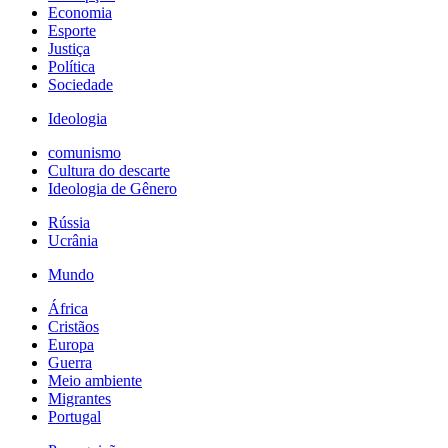
Economia
Esporte
Justiça
Política
Sociedade
Ideologia
comunismo
Cultura do descarte
Ideologia de Gênero
Rússia
Ucrânia
Mundo
África
Cristãos
Europa
Guerra
Meio ambiente
Migrantes
Portugal