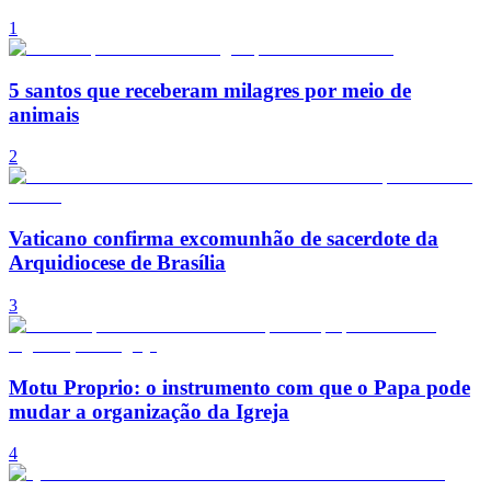
1
5 santos que receberam milagres por meio de
animais
2
Vaticano confirma excomunhão de sacerdote da
Arquidiocese de Brasília
3
Motu Proprio: o instrumento com que o Papa pode
mudar a organização da Igreja
4