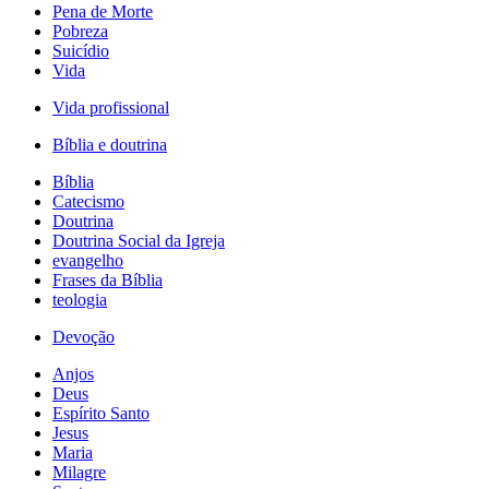
Pena de Morte
Pobreza
Suicídio
Vida
Vida profissional
Bíblia e doutrina
Bíblia
Catecismo
Doutrina
Doutrina Social da Igreja
evangelho
Frases da Bíblia
teologia
Devoção
Anjos
Deus
Espírito Santo
Jesus
Maria
Milagre