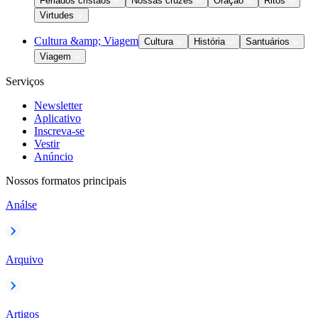
Feriados cristãos
Nossas cruzes
Oração
Ritos
Virtudes
Cultura &amp; Viagem
Cultura
História
Santuários
Viagem
Serviços
Newsletter
Aplicativo
Inscreva-se
Vestir
Anúncio
Nossos formatos principais
Análse
Arquivo
Artigos