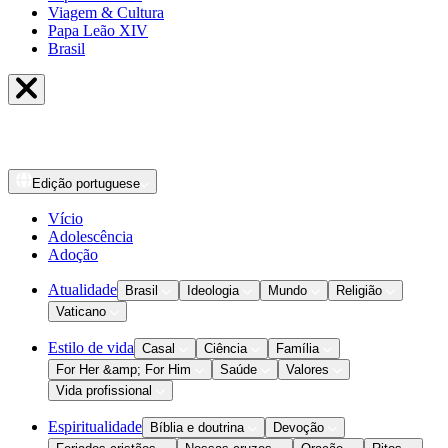
Viagem & Cultura
Papa Leão XIV
Brasil
Edição
portuguese
Vício
Adolescência
Adoção
Atualidade
Brasil
Ideologia
Mundo
Religião
Vaticano
Estilo de vida
Casal
Ciência
Família
For Her &amp; For Him
Saúde
Valores
Vida profissional
Espiritualidade
Bíblia e doutrina
Devoção