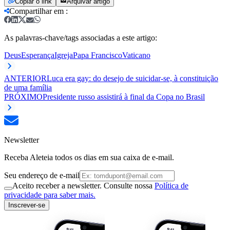
Copiar o link
Arquivar artigo
Compartilhar em
:
As palavras-chave/tags associadas a este artigo:
Deus
Esperança
Igreja
Papa Francisco
Vaticano
ANTERIOR
Luca era gay: do desejo de suicidar-se, à constituição
de uma família
PRÓXIMO
Presidente russo assistirá à final da Copa no Brasil
Newsletter
Receba Aleteia todos os dias em sua caixa de e-mail.
Seu endereço de e-mail
Aceito receber a newsletter. Consulte nossa
Política de
privacidade para saber mais.
Inscrever-se