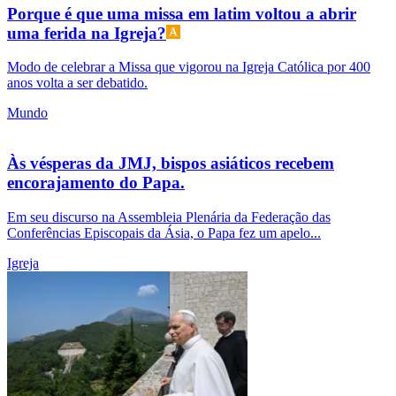
Porque é que uma missa em latim voltou a abrir
uma ferida na Igreja?
Modo de celebrar a Missa que vigorou na Igreja Católica por 400
anos volta a ser debatido.
Mundo
Às vésperas da JMJ, bispos asiáticos recebem
encorajamento do Papa.
Em seu discurso na Assembleia Plenária da Federação das
Conferências Episcopais da Ásia, o Papa fez um apelo...
Igreja