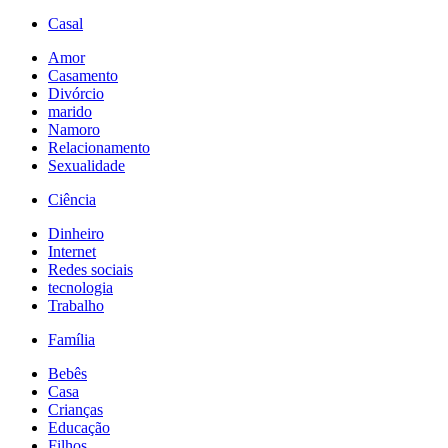
Casal
Amor
Casamento
Divórcio
marido
Namoro
Relacionamento
Sexualidade
Ciência
Dinheiro
Internet
Redes sociais
tecnologia
Trabalho
Família
Bebês
Casa
Crianças
Educação
Filhos