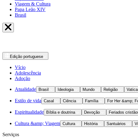
Viagem & Cultura
Papa Leão XIV
Brasil
Edição
portuguese
Vício
Adolescência
Adoção
Atualidade
Brasil
Ideologia
Mundo
Religião
Vatic
Estilo de vida
Casal
Ciência
Família
For Her &amp; F
Espiritualidade
Bíblia e doutrina
Devoção
Feriados cristão
Cultura &amp; Viagem
Cultura
História
Santuários
V
Serviços