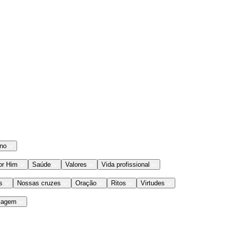
ano
or Him
Saúde
Valores
Vida profissional
s
Nossas cruzes
Oração
Ritos
Virtudes
iagem