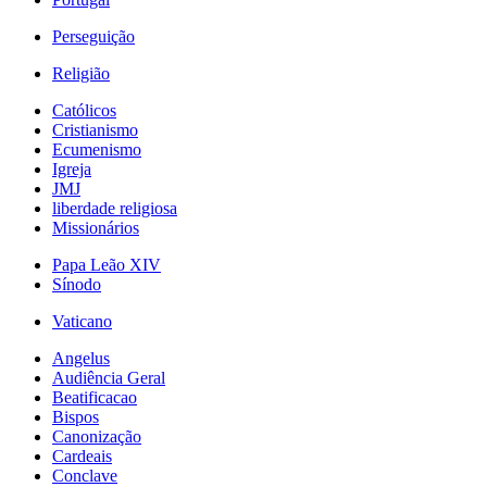
Perseguição
Religião
Católicos
Cristianismo
Ecumenismo
Igreja
JMJ
liberdade religiosa
Missionários
Papa Leão XIV
Sínodo
Vaticano
Angelus
Audiência Geral
Beatificacao
Bispos
Canonização
Cardeais
Conclave