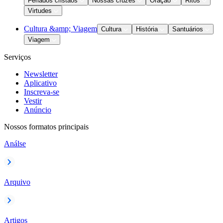
Feriados cristãos
Nossas cruzes
Oração
Ritos
Virtudes
Cultura &amp; Viagem
Cultura
História
Santuários
Viagem
Serviços
Newsletter
Aplicativo
Inscreva-se
Vestir
Anúncio
Nossos formatos principais
Análse
Arquivo
Artigos