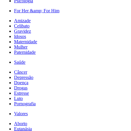
Psicologia
For Her &amp; For Him
Amizade
Celibato
Gravidez
Idosos
Maternidade
Mulher
Paternidade
Saúde
Câncer
Depressão
Doença
Drogas
Estresse
Luto
Pornografia
Valores
Aborto
Eutanásia