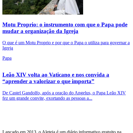
Motu Proprio: o instrumento com que o Papa pode
mudar a organização da Igreja
O que é um Motu Proprio e por que o Papa o utiliza para governar a
Igreja
Papa
Leão XIV volta ao Vaticano e nos convida a
“aprender a valorizar o que importa”
De Castel Gandolfo, após a oração do Angelus, o Papa Leão XIV
fez um grande convite, exortando as pessoas a...
Lançado em 2013, o Aleteia é um diário informativo gratuito na