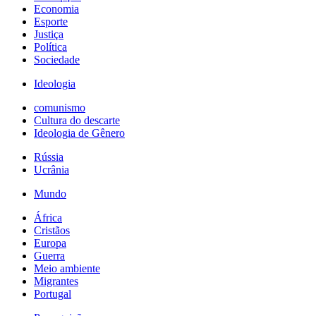
Economia
Esporte
Justiça
Política
Sociedade
Ideologia
comunismo
Cultura do descarte
Ideologia de Gênero
Rússia
Ucrânia
Mundo
África
Cristãos
Europa
Guerra
Meio ambiente
Migrantes
Portugal