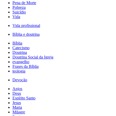
Pena de Morte
Pobreza
Suicídio
Vida
Vida profissional
Bíblia e doutrina
Bíblia
Catecismo
Doutrina
Doutrina Social da Igreja
evangelho
Frases da Bíblia
teologia
Devoção
Anjos
Deus
Espírito Santo
Jesus
Maria
Milagre