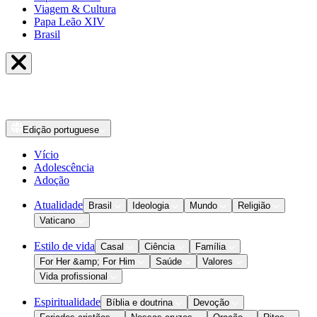
Viagem & Cultura
Papa Leão XIV
Brasil
Edição
portuguese
Vício
Adolescência
Adoção
Atualidade
Brasil
Ideologia
Mundo
Religião
Vaticano
Estilo de vida
Casal
Ciência
Família
For Her &amp; For Him
Saúde
Valores
Vida profissional
Espiritualidade
Bíblia e doutrina
Devoção