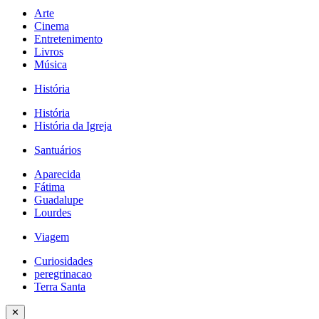
Arte
Cinema
Entretenimento
Livros
Música
História
História
História da Igreja
Santuários
Aparecida
Fátima
Guadalupe
Lourdes
Viagem
Curiosidades
peregrinacao
Terra Santa
✕