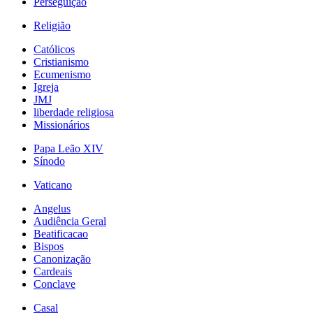
Perseguição
Religião
Católicos
Cristianismo
Ecumenismo
Igreja
JMJ
liberdade religiosa
Missionários
Papa Leão XIV
Sínodo
Vaticano
Angelus
Audiência Geral
Beatificacao
Bispos
Canonização
Cardeais
Conclave
Casal