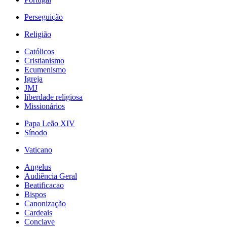
Perseguição
Religião
Católicos
Cristianismo
Ecumenismo
Igreja
JMJ
liberdade religiosa
Missionários
Papa Leão XIV
Sínodo
Vaticano
Angelus
Audiência Geral
Beatificacao
Bispos
Canonização
Cardeais
Conclave