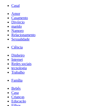
Casal
Amor
Casamento
Divórcio
marido
Namoro
Relacionamento
Sexualidade
Ciência
Dinheiro
Internet
Redes sociais
tecnologia
Trabalho
Família
Bebês
Casa
Crianças
Educação
Filhos