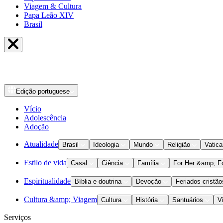
Viagem & Cultura
Papa Leão XIV
Brasil
Edição
portuguese
Vício
Adolescência
Adoção
Atualidade
Brasil
Ideologia
Mundo
Religião
Vatic
Estilo de vida
Casal
Ciência
Família
For Her &amp; F
Espiritualidade
Bíblia e doutrina
Devoção
Feriados cristão
Cultura &amp; Viagem
Cultura
História
Santuários
V
Serviços