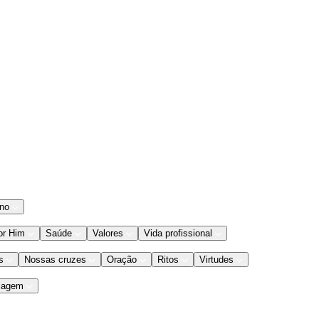
ano
or Him
Saúde
Valores
Vida profissional
s
Nossas cruzes
Oração
Ritos
Virtudes
iagem