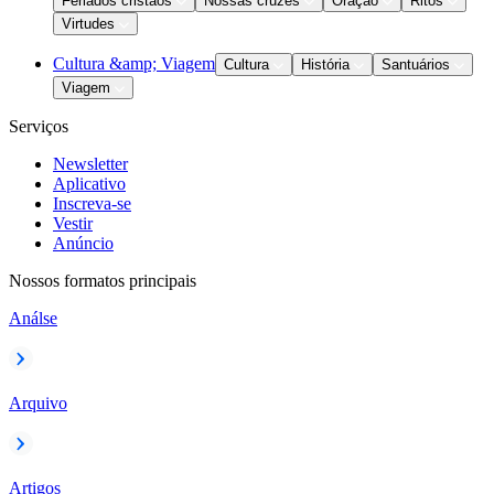
Feriados cristãos
Nossas cruzes
Oração
Ritos
Virtudes
Cultura &amp; Viagem
Cultura
História
Santuários
Viagem
Serviços
Newsletter
Aplicativo
Inscreva-se
Vestir
Anúncio
Nossos formatos principais
Análse
Arquivo
Artigos