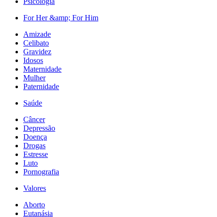
Psicologia
For Her &amp; For Him
Amizade
Celibato
Gravidez
Idosos
Maternidade
Mulher
Paternidade
Saúde
Câncer
Depressão
Doença
Drogas
Estresse
Luto
Pornografia
Valores
Aborto
Eutanásia