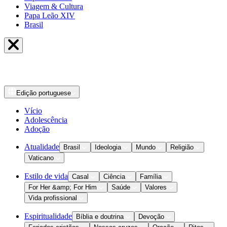
Viagem & Cultura
Papa Leão XIV
Brasil
Edição
portuguese
Vício
Adolescência
Adoção
Atualidade
Brasil
Ideologia
Mundo
Religião
Vaticano
Estilo de vida
Casal
Ciência
Família
For Her &amp; For Him
Saúde
Valores
Vida profissional
Espiritualidade
Bíblia e doutrina
Devoção