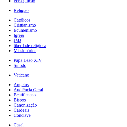
Perseguição
Religião
Católicos
Cristianismo
Ecumenismo
Igreja
JMJ
liberdade religiosa
Missionários
Papa Leão XIV
Sínodo
Vaticano
Angelus
Audiência Geral
Beatificacao
Bispos
Canonização
Cardeais
Conclave
Casal