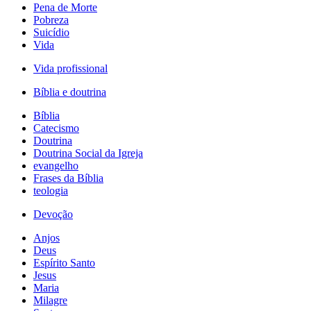
Pena de Morte
Pobreza
Suicídio
Vida
Vida profissional
Bíblia e doutrina
Bíblia
Catecismo
Doutrina
Doutrina Social da Igreja
evangelho
Frases da Bíblia
teologia
Devoção
Anjos
Deus
Espírito Santo
Jesus
Maria
Milagre