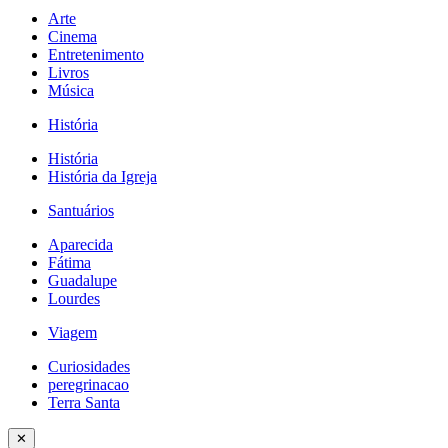
Arte
Cinema
Entretenimento
Livros
Música
História
História
História da Igreja
Santuários
Aparecida
Fátima
Guadalupe
Lourdes
Viagem
Curiosidades
peregrinacao
Terra Santa
✕