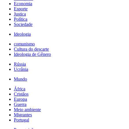
Economia
Esporte
Justiça
Política
Sociedade
Ideologia
comunismo
Cultura do descarte
Ideologia de Gênero
Rússia
Ucrânia
Mundo
África
Cristãos
Europa
Guerra
Meio ambiente
Migrantes
Portugal