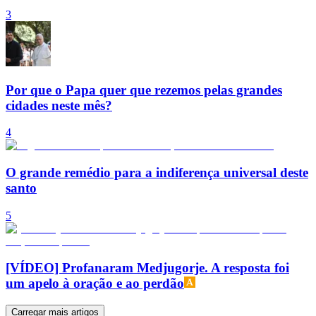
3
Por que o Papa quer que rezemos pelas grandes
cidades neste mês?
4
O grande remédio para a indiferença universal deste
santo
5
[VÍDEO] Profanaram Medjugorje. A resposta foi
um apelo à oração e ao perdão
Carregar mais artigos