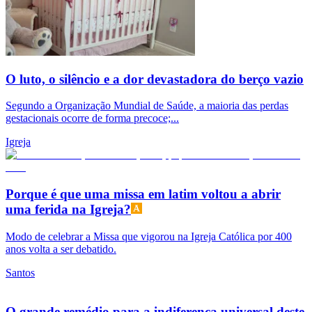
O luto, o silêncio e a dor devastadora do berço vazio
Segundo a Organização Mundial de Saúde, a maioria das perdas
gestacionais ocorre de forma precoce;...
Igreja
Porque é que uma missa em latim voltou a abrir
uma ferida na Igreja?
Modo de celebrar a Missa que vigorou na Igreja Católica por 400
anos volta a ser debatido.
Santos
O grande remédio para a indiferença universal deste