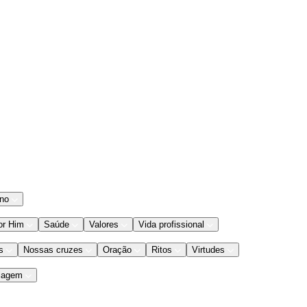
ano
or Him
Saúde
Valores
Vida profissional
s
Nossas cruzes
Oração
Ritos
Virtudes
iagem