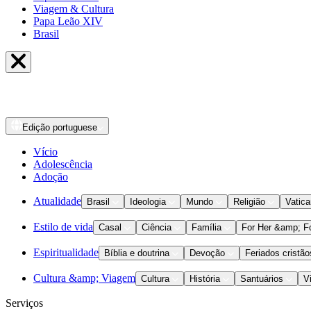
Viagem & Cultura
Papa Leão XIV
Brasil
Edição
portuguese
Vício
Adolescência
Adoção
Atualidade
Brasil
Ideologia
Mundo
Religião
Vatic
Estilo de vida
Casal
Ciência
Família
For Her &amp; F
Espiritualidade
Bíblia e doutrina
Devoção
Feriados cristão
Cultura &amp; Viagem
Cultura
História
Santuários
V
Serviços