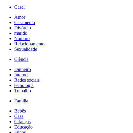
Casal
Amor
Casamento
Divórcio
marido
Namoro
Relacionamento
Sexualidade
Ciência
Dinheiro
Internet
Redes sociais
tecnologia
Trabalho
Família
Bebês
Casa
Crianças
Educação
Filhos