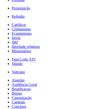
Perseguição
Religião
Católicos
Cristianismo
Ecumenismo
Igreja
JMJ
liberdade religiosa
Missionários
Papa Leão XIV
Sínodo
Vaticano
Angelus
Audiência Geral
Beatificacao
Bispos
Canonização
Cardeais
Conclave