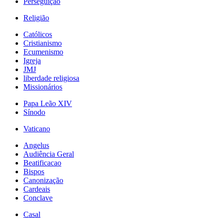
Perseguição
Religião
Católicos
Cristianismo
Ecumenismo
Igreja
JMJ
liberdade religiosa
Missionários
Papa Leão XIV
Sínodo
Vaticano
Angelus
Audiência Geral
Beatificacao
Bispos
Canonização
Cardeais
Conclave
Casal