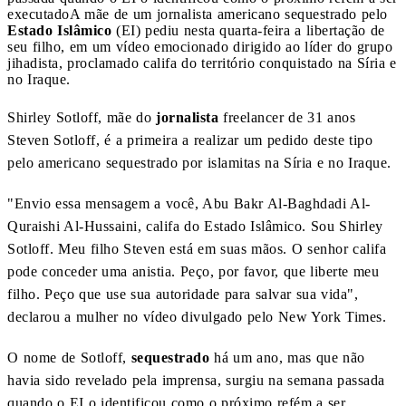
executado
A mãe de um jornalista americano sequestrado pelo
Estado Islâmico
(EI) pediu nesta quarta-feira a libertação de
seu filho, em um vídeo emocionado dirigido ao líder do grupo
jihadista, proclamado califa do território conquistado na Síria e
no Iraque.
Shirley Sotloff, mãe do
jornalista
freelancer de 31 anos
Steven Sotloff, é a primeira a realizar um pedido deste tipo
pelo americano sequestrado por islamitas na Síria e no Iraque.
"Envio essa mensagem a você, Abu Bakr Al-Baghdadi Al-
Quraishi Al-Hussaini, califa do Estado Islâmico. Sou Shirley
Sotloff. Meu filho Steven está em suas mãos. O senhor califa
pode conceder uma anistia. Peço, por favor, que liberte meu
filho. Peço que use sua autoridade para salvar sua vida",
declarou a mulher no vídeo divulgado pelo New York Times.
O nome de Sotloff,
sequestrado
há um ano, mas que não
havia sido revelado pela imprensa, surgiu na semana passada
quando o EI o identificou como o próximo refém a ser