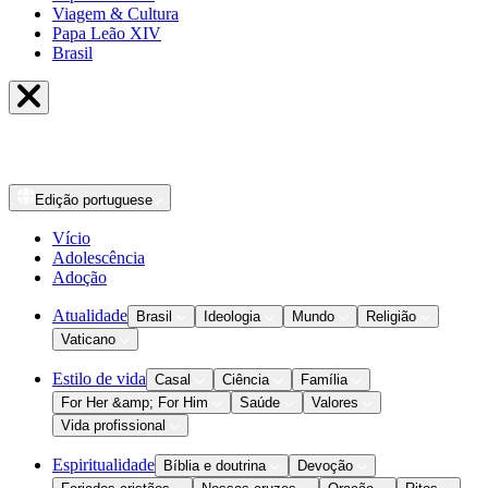
Viagem & Cultura
Papa Leão XIV
Brasil
Edição
portuguese
Vício
Adolescência
Adoção
Atualidade
Brasil
Ideologia
Mundo
Religião
Vaticano
Estilo de vida
Casal
Ciência
Família
For Her &amp; For Him
Saúde
Valores
Vida profissional
Espiritualidade
Bíblia e doutrina
Devoção