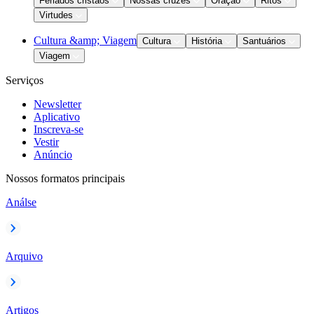
Feriados cristãos
Nossas cruzes
Oração
Ritos
Virtudes
Cultura &amp; Viagem
Cultura
História
Santuários
Viagem
Serviços
Newsletter
Aplicativo
Inscreva-se
Vestir
Anúncio
Nossos formatos principais
Análse
Arquivo
Artigos