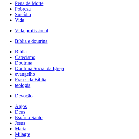
Pena de Morte
Pobreza
Suicídio
Vida
Vida profissional
Bíblia e doutrina
Bíblia
Catecismo
Doutrina
Doutrina Social da Igreja
evangelho
Frases da Bíblia
teologia
Devoção
Anjos
Deus
Espírito Santo
Jesus
Maria
Milagre