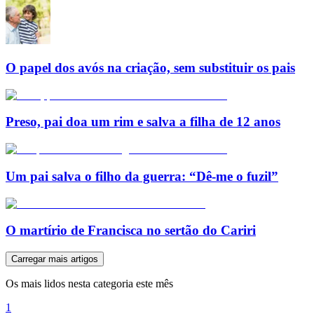
O papel dos avós na criação, sem substituir os pais
Preso, pai doa um rim e salva a filha de 12 anos
Um pai salva o filho da guerra: “Dê-me o fuzil”
O martírio de Francisca no sertão do Cariri
Carregar mais artigos
Os mais lidos nesta categoria este mês
1