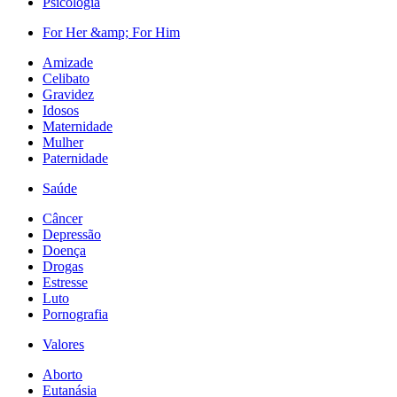
Psicologia
For Her &amp; For Him
Amizade
Celibato
Gravidez
Idosos
Maternidade
Mulher
Paternidade
Saúde
Câncer
Depressão
Doença
Drogas
Estresse
Luto
Pornografia
Valores
Aborto
Eutanásia