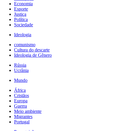
Economia
Esporte
Justiça
Política
Sociedade
Ideologia
comunismo
Cultura do descarte
Ideologia de Gênero
Rússia
Ucrânia
Mundo
África
Cristãos
Europa
Guerra
Meio ambiente
Migrantes
Portugal