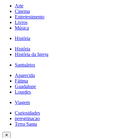
Arte
Cinema
Entretenimento
Livros
Música
História
História
História da Igreja
Santuários
Aparecida
Fátima
Guadalupe
Lourdes
Viagem
Curiosidades
peregrinacao
Terra Santa
✕