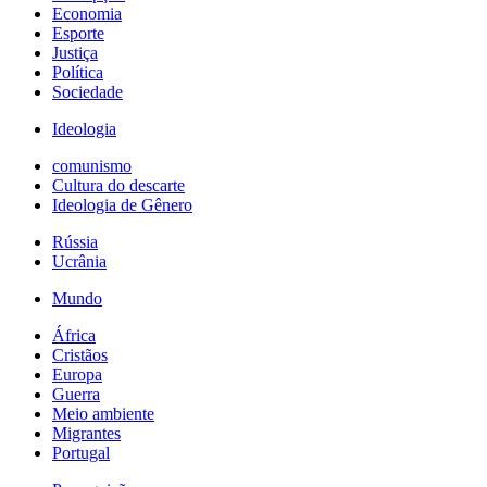
Economia
Esporte
Justiça
Política
Sociedade
Ideologia
comunismo
Cultura do descarte
Ideologia de Gênero
Rússia
Ucrânia
Mundo
África
Cristãos
Europa
Guerra
Meio ambiente
Migrantes
Portugal