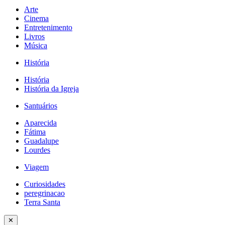
Arte
Cinema
Entretenimento
Livros
Música
História
História
História da Igreja
Santuários
Aparecida
Fátima
Guadalupe
Lourdes
Viagem
Curiosidades
peregrinacao
Terra Santa
✕