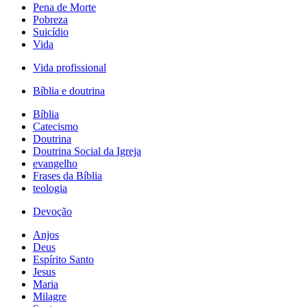
Pena de Morte
Pobreza
Suicídio
Vida
Vida profissional
Bíblia e doutrina
Bíblia
Catecismo
Doutrina
Doutrina Social da Igreja
evangelho
Frases da Bíblia
teologia
Devoção
Anjos
Deus
Espírito Santo
Jesus
Maria
Milagre