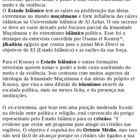
medo e da violência
O
Estado Islâmico
tem as raízes na proliferação das ideias
extremistas no mundo
muçulmano
e forte influência das raízes
islâmicas na Universidade islâmica de Al Azhar. O seu sucesso
se deve ao vazio deixado pelo fracasso parcial da Irmandade
Muçulmana e do extremismo
islâmico
político. Esse foi o
destaque da entrevista concedida por Osama el Koussy*,
jihadista
egípcio que contou para o jornal
Mcn Direct
os
objetivos do EI (Estado Islâmico) e as razões da sua força.
Para el Koussy o
Estado Islâmico
e outras formações
terroristas querem tomar o poder a todo custo usufruindo do
medo e da violência. Isso contrasta com muitos aspectos da
ideologia da Irmandade Muçulmana e das ideias do próprio el
Koussy, que visa a uma difusão do
islamismo
através da
escalada política, mais ou menos lícita, e da presença nas
instituições.
O ex-extremista, que hoje tem uma posição moderada focada
na divisão entre política e religião, está convencido do perigo
representado pelo Estado Islâmico para os
cristãos
: “é
evidente que existe um programa para atingir os cristãos nas
regiõess. O objetivo é expulsá-los do
Oriente Médio
, mas isso
não será fácil de alcançar porque os cristãos são ligados a sua