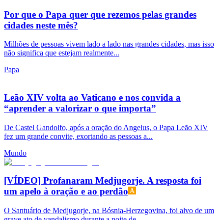
Por que o Papa quer que rezemos pelas grandes
cidades neste mês?
Milhões de pessoas vivem lado a lado nas grandes cidades, mas isso
não significa que estejam realmente...
Papa
Leão XIV volta ao Vaticano e nos convida a
“aprender a valorizar o que importa”
De Castel Gandolfo, após a oração do Angelus, o Papa Leão XIV
fez um grande convite, exortando as pessoas a...
Mundo
[VÍDEO] Profanaram Medjugorje. A resposta foi
um apelo à oração e ao perdão
O Santuário de Medjugorje, na Bósnia-Herzegovina, foi alvo de um
grave ato de vandalismo durante a noite de...