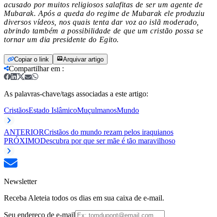
acusado por muitos religiosos salafitas de ser um agente de
Mubarak. Após a queda do regime de Mubarak ele produziu
diversos vídeos, nos quais tenta dar voz ao islã moderado,
abrindo também a possibilidade de que um cristão possa se
tornar um dia presidente do Egito.
Copiar o link
Arquivar artigo
Compartilhar em
:
As palavras-chave/tags associadas a este artigo:
Cristãos
Estado Islâmico
Muçulmanos
Mundo
ANTERIOR
Cristãos do mundo rezam pelos iraquianos
PRÓXIMO
Descubra por que ser mãe é tão maravilhoso
Newsletter
Receba Aleteia todos os dias em sua caixa de e-mail.
Seu endereço de e-mail