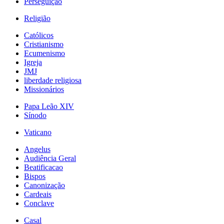
Perseguição
Religião
Católicos
Cristianismo
Ecumenismo
Igreja
JMJ
liberdade religiosa
Missionários
Papa Leão XIV
Sínodo
Vaticano
Angelus
Audiência Geral
Beatificacao
Bispos
Canonização
Cardeais
Conclave
Casal