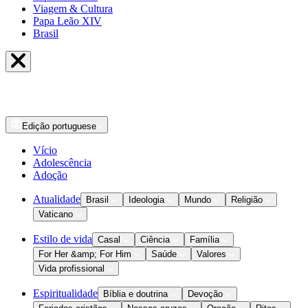
Viagem & Cultura
Papa Leão XIV
Brasil
Edição
portuguese
Vício
Adolescência
Adoção
Atualidade
Brasil
Ideologia
Mundo
Religião
Vaticano
Estilo de vida
Casal
Ciência
Família
For Her &amp; For Him
Saúde
Valores
Vida profissional
Espiritualidade
Bíblia e doutrina
Devoção