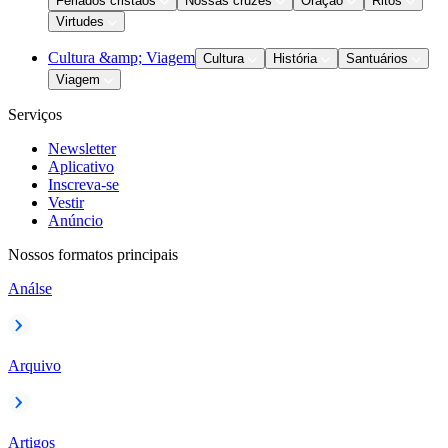
Feriados cristãos
Nossas cruzes
Oração
Ritos
Virtudes
Cultura &amp; Viagem
Cultura
História
Santuários
Viagem
Serviços
Newsletter
Aplicativo
Inscreva-se
Vestir
Anúncio
Nossos formatos principais
Análse
Arquivo
Artigos