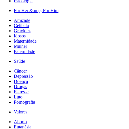
Psicologia
For Her &amp; For Him
Amizade
Celibato
Gravidez
Idosos
Maternidade
Mulher
Paternidade
Saúde
Câncer
Depressão
Doença
Drogas
Estresse
Luto
Pornografia
Valores
Aborto
Eutanásia