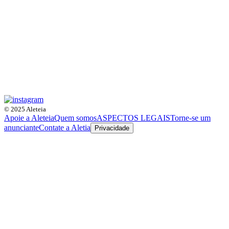
© 2025 Aleteia
Apoie a Aleteia
Quem somos
ASPECTOS LEGAIS
Torne-se um
anunciante
Contate a Aletia
Privacidade