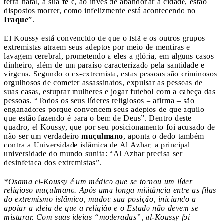
terra natal, a sua
fé
e, ao invés de abandonar a cidade, estão
dispostos morrer, como infelizmente está acontecendo no
Iraque
”.
El Koussy está convencido de que o islã e os outros grupos
extremistas atraem seus adeptos por meio de mentiras e
lavagem cerebral, prometendo a eles a glória, em alguns casos
dinheiro, além de um paraíso caracterizado pela santidade e
virgens. Segundo o ex-extremista, estas pessoas são criminosos
orgulhosos de cometer assassinatos, expulsar as pessoas de
suas casas, estuprar mulheres e jogar futebol com a cabeça das
pessoas. “Todos os seus líderes religiosos – afirma – são
enganadores porque convencem seus adeptos de que aquilo
que estão fazendo é para o bem de Deus”. Dentro deste
quadro, el Koussy, que por seu posicionamento foi acusado de
não ser um verdadeiro
muçulmano
, aponta o dedo também
contra a Universidade islâmica de Al Azhar, a principal
universidade do mundo sunita: “Al Azhar precisa ser
desinfetada dos extremistas”.
*Osama el-Koussy é um médico que se tornou um líder
religioso muçulmano. Após uma longa militância entre as filas
do extremismo islâmico, mudou sua posição, iniciando a
apoiar a ideia de que a religião e o Estado não devem se
misturar. Com suas ideias “moderadas”, al-Koussy foi