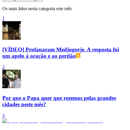
Os mais lidos nesta categoria este mês
1
[VÍDEO] Profanaram Medjugorje. A resposta foi
um apelo à oração e ao perdão
2
Por que o Papa quer que rezemos pelas grandes
cidades neste mês?
3