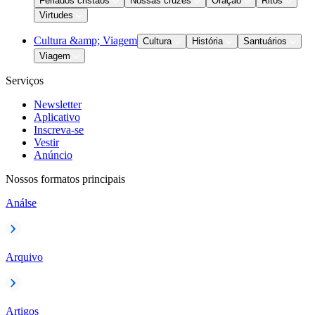
Feriados cristãos
Nossas cruzes
Oração
Ritos
Virtudes
Cultura &amp; Viagem
Cultura
História
Santuários
Viagem
Serviços
Newsletter
Aplicativo
Inscreva-se
Vestir
Anúncio
Nossos formatos principais
Análse
Arquivo
Artigos