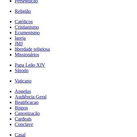
Perseguição
Religião
Católicos
Cristianismo
Ecumenismo
Igreja
JMJ
liberdade religiosa
Missionários
Papa Leão XIV
Sínodo
Vaticano
Angelus
Audiência Geral
Beatificacao
Bispos
Canonização
Cardeais
Conclave
Casal