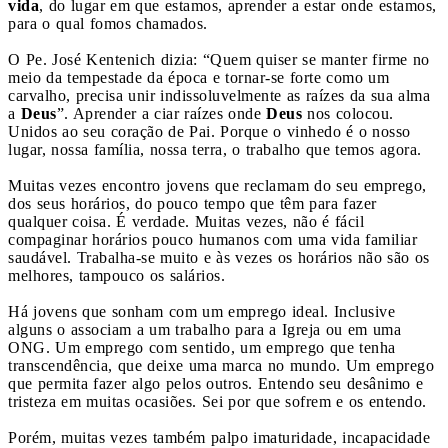
vida
, do lugar em que estamos, aprender a estar onde estamos,
para o qual fomos chamados.
O Pe. José Kentenich dizia: “Quem quiser se manter firme no
meio da tempestade da época e tornar-se forte como um
carvalho, precisa unir indissoluvelmente as raízes da sua alma
a
Deus
”. Aprender a ciar raízes onde
Deus
nos colocou.
Unidos ao seu coração de Pai. Porque o vinhedo é o nosso
lugar, nossa família, nossa terra, o trabalho que temos agora.
Muitas vezes encontro jovens que reclamam do seu emprego,
dos seus horários, do pouco tempo que têm para fazer
qualquer coisa. É verdade. Muitas vezes, não é fácil
compaginar horários pouco humanos com uma vida familiar
saudável. Trabalha-se muito e às vezes os horários não são os
melhores, tampouco os salários.
Há jovens que sonham com um emprego ideal. Inclusive
alguns o associam a um trabalho para a Igreja ou em uma
ONG. Um emprego com sentido, um emprego que tenha
transcendência, que deixe uma marca no mundo. Um emprego
que permita fazer algo pelos outros. Entendo seu desânimo e
tristeza em muitas ocasiões. Sei por que sofrem e os entendo.
Porém, muitas vezes também palpo imaturidade, incapacidade