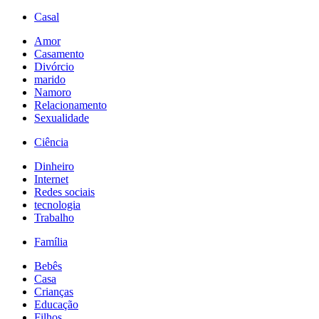
Casal
Amor
Casamento
Divórcio
marido
Namoro
Relacionamento
Sexualidade
Ciência
Dinheiro
Internet
Redes sociais
tecnologia
Trabalho
Família
Bebês
Casa
Crianças
Educação
Filhos