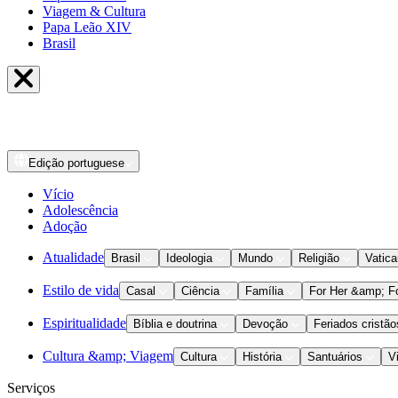
Viagem & Cultura
Papa Leão XIV
Brasil
Edição
portuguese
Vício
Adolescência
Adoção
Atualidade
Brasil
Ideologia
Mundo
Religião
Vatic
Estilo de vida
Casal
Ciência
Família
For Her &amp; F
Espiritualidade
Bíblia e doutrina
Devoção
Feriados cristão
Cultura &amp; Viagem
Cultura
História
Santuários
V
Serviços