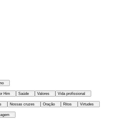
ano
or Him
Saúde
Valores
Vida profissional
s
Nossas cruzes
Oração
Ritos
Virtudes
iagem