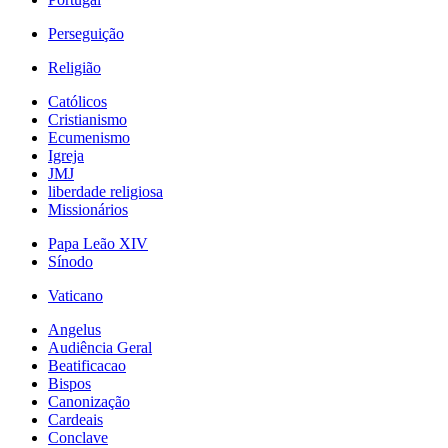
Perseguição
Religião
Católicos
Cristianismo
Ecumenismo
Igreja
JMJ
liberdade religiosa
Missionários
Papa Leão XIV
Sínodo
Vaticano
Angelus
Audiência Geral
Beatificacao
Bispos
Canonização
Cardeais
Conclave