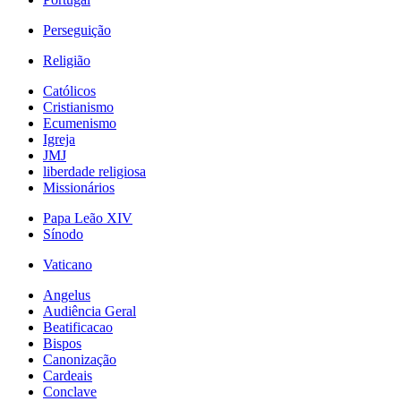
Perseguição
Religião
Católicos
Cristianismo
Ecumenismo
Igreja
JMJ
liberdade religiosa
Missionários
Papa Leão XIV
Sínodo
Vaticano
Angelus
Audiência Geral
Beatificacao
Bispos
Canonização
Cardeais
Conclave