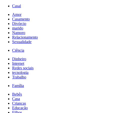
Casal
Amor
Casamento
Divórcio
marido
Namoro
Relacionamento
Sexualidade
Ciência
Dinheiro
Internet
Redes sociais
tecnologia
Trabalho
Família
Bebês
Casa
Crianças
Educação
Filhos