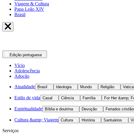
Viagem & Cultura
Papa Leão XIV
Brasil
Edição
portuguese
Vício
Adolescência
Adoção
Atualidade
Brasil
Ideologia
Mundo
Religião
Vatic
Estilo de vida
Casal
Ciência
Família
For Her &amp; F
Espiritualidade
Bíblia e doutrina
Devoção
Feriados cristão
Cultura &amp; Viagem
Cultura
História
Santuários
V
Serviços