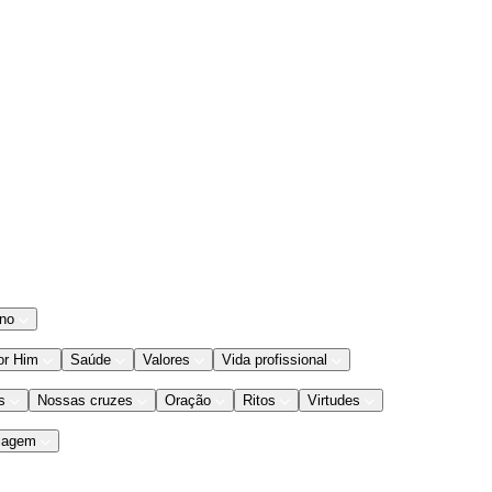
ano
or Him
Saúde
Valores
Vida profissional
s
Nossas cruzes
Oração
Ritos
Virtudes
iagem