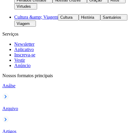
Feriados cristãos
Nossas cruzes
Oração
Ritos
Virtudes
Cultura &amp; Viagem
Cultura
História
Santuários
Viagem
Serviços
Newsletter
Aplicativo
Inscreva-se
Vestir
Anúncio
Nossos formatos principais
Análse
Arquivo
Artigos