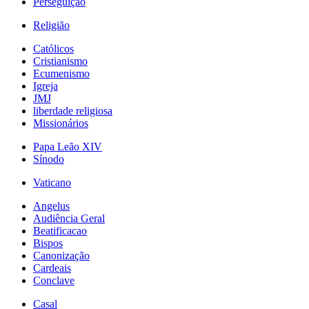
Perseguição
Religião
Católicos
Cristianismo
Ecumenismo
Igreja
JMJ
liberdade religiosa
Missionários
Papa Leão XIV
Sínodo
Vaticano
Angelus
Audiência Geral
Beatificacao
Bispos
Canonização
Cardeais
Conclave
Casal