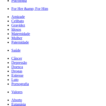
Psicologia
For Her &amp; For Him
Amizade
Celibato
Gravidez
Idosos
Maternidade
Mulher
Paternidade
Saúde
Câncer
Depressão
Doença
Drogas
Estresse
Luto
Pornografia
Valores
Aborto
Eutanásia