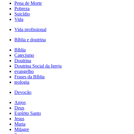
Pena de Morte
Pobreza
Suicídio
Vida
Vida profissional
Bíblia e doutrina
Bíblia
Catecismo
Doutrina
Doutrina Social da Igreja
evangelho
Frases da Bíblia
teologia
Devoção
Anjos
Deus
Espírito Santo
Jesus
Maria
Milagre