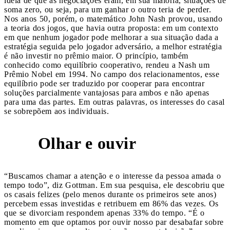
ideia de que as negociações eram, em sua maioria, situações de
soma zero, ou seja, para um ganhar o outro teria de perder.
Nos anos 50, porém, o matemático John Nash provou, usando
a teoria dos jogos, que havia outra proposta: em um contexto
em que nenhum jogador pode melhorar a sua situação dada a
estratégia seguida pelo jogador adversário, a melhor estratégia
é não investir no prêmio maior. O princípio, também
conhecido como equilíbrio cooperativo, rendeu a Nash um
Prêmio Nobel em 1994. No campo dos relacionamentos, esse
equilíbrio pode ser traduzido por cooperar para encontrar
soluções parcialmente vantajosas para ambos e não apenas
para uma das partes. Em outras palavras, os interesses do casal
se sobrepõem aos individuais.
Olhar e ouvir
3
“Buscamos chamar a atenção e o interesse da pessoa amada o
tempo todo”, diz Gottman. Em sua pesquisa, ele descobriu que
os casais felizes (pelo menos durante os primeiros sete anos)
percebem essas investidas e retribuem em 86% das vezes. Os
que se divorciam respondem apenas 33% do tempo. “É o
momento em que optamos por ouvir nosso par desabafar sobre