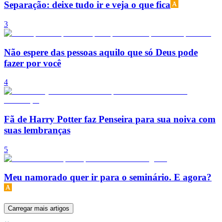
Separação: deixe tudo ir e veja o que fica
3
Não espere das pessoas aquilo que só Deus pode
fazer por você
4
Fã de Harry Potter faz Penseira para sua noiva com
suas lembranças
5
Meu namorado quer ir para o seminário. E agora?
Carregar mais artigos