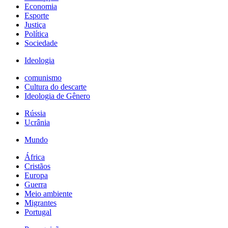
Economia
Esporte
Justiça
Política
Sociedade
Ideologia
comunismo
Cultura do descarte
Ideologia de Gênero
Rússia
Ucrânia
Mundo
África
Cristãos
Europa
Guerra
Meio ambiente
Migrantes
Portugal