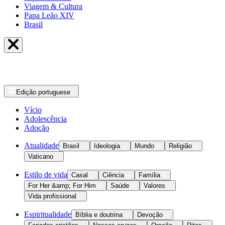
Viagem & Cultura
Papa Leão XIV
Brasil
Edição
portuguese
Vício
Adolescência
Adoção
Atualidade
Brasil
Ideologia
Mundo
Religião
Vaticano
Estilo de vida
Casal
Ciência
Família
For Her &amp; For Him
Saúde
Valores
Vida profissional
Espiritualidade
Bíblia e doutrina
Devoção