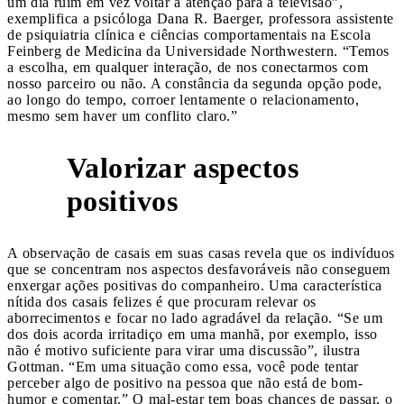
um dia ruim em vez voltar a atenção para a televisão”,
exemplifica a psicóloga Dana R. Baerger, professora assistente
de psiquiatria clínica e ciências comportamentais na Escola
Feinberg de Medicina da Universidade Northwestern. “Temos
a escolha, em qualquer interação, de nos conectarmos com
nosso parceiro ou não. A constância da segunda opção pode,
ao longo do tempo, corroer lentamente o relacionamento,
mesmo sem haver um conflito claro.”
Valorizar aspectos
4
positivos
A observação de casais em suas casas revela que os indivíduos
que se concentram nos aspectos desfavoráveis não conseguem
enxergar ações positivas do companheiro. Uma característica
nítida dos casais felizes é que procuram relevar os
aborrecimentos e focar no lado agradável da relação. “Se um
dos dois acorda irritadiço em uma manhã, por exemplo, isso
não é motivo suficiente para virar uma discussão”, ilustra
Gottman. “Em uma situação como essa, você pode tentar
perceber algo de positivo na pessoa que não está de bom-
humor e comentar.” O mal-estar tem boas chances de passar, o