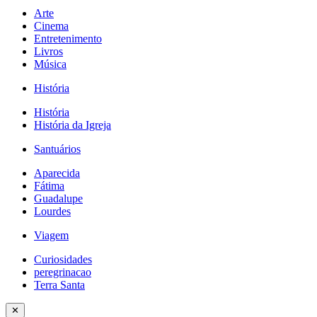
Arte
Cinema
Entretenimento
Livros
Música
História
História
História da Igreja
Santuários
Aparecida
Fátima
Guadalupe
Lourdes
Viagem
Curiosidades
peregrinacao
Terra Santa
✕