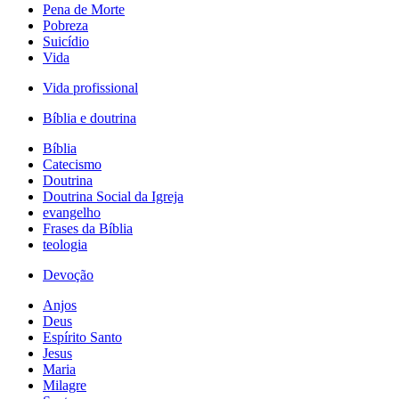
Pena de Morte
Pobreza
Suicídio
Vida
Vida profissional
Bíblia e doutrina
Bíblia
Catecismo
Doutrina
Doutrina Social da Igreja
evangelho
Frases da Bíblia
teologia
Devoção
Anjos
Deus
Espírito Santo
Jesus
Maria
Milagre