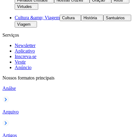
Feriados cristãos
Nossas cruzes
Oração
Ritos
Virtudes
Cultura &amp; Viagem
Cultura
História
Santuários
Viagem
Serviços
Newsletter
Aplicativo
Inscreva-se
Vestir
Anúncio
Nossos formatos principais
Análse
Arquivo
Artigos