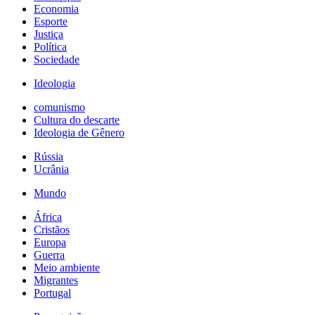
Economia
Esporte
Justiça
Política
Sociedade
Ideologia
comunismo
Cultura do descarte
Ideologia de Gênero
Rússia
Ucrânia
Mundo
África
Cristãos
Europa
Guerra
Meio ambiente
Migrantes
Portugal