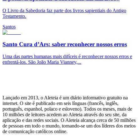
O Livro da Sabedoria faz parte dos livros sapientiais do Antigo
Testamento.
Santos
Santo Cura d’Ars: saber reconhecer nossos erros
Uma das partes humanas mais difíceis é reconhecer nossos erros e
enfrentá-los. São João Maria Vianney,...
Lançado em 2013, o Aleteia é um diário informativo gratuito na
internet. O site é publicado em seis línguas (francês, inglês,
português, espanhol, polaco e esloveno). Todos os meses, mais de
10 milhões de leitores acedem ao Aleteia através do seu site, da
aplicação e das redes sociais. O Aleteia alcança cerca de 50 milhões
de pessoas em todo o mundo, tornando-se um dos líderes dos meios
de comunicação católicos online.