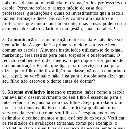
pais, mas de suma importância, é a situação dos professores da
escola. Pergunte sobre o tempo médio de casa dos
professores, graduações e quais os investimentos que a escola
faz em formação deles. Se você encontrar um quadro de
professores que muda constantemente, duas coisas podem estar
acontecendo: baixo salário ou má gestão, sinais de alerta!
8.
Comunicação
: a comunicação entre escola e pais deve ser
bem afinada. A agenda é o primeiro meio e seu uso é bem
comum às escolas. Algumas instituições utilizam-se de e-mail
marketing, área restrita para pais, torpedos e telefonemas. O
recurso realmente é o de menos, o que importa é a qualidade
da comunicação. Escola que liga para o serviço do pai para
dizer que o filho não fez a lição na classe, não está cumprindo
seu papel, ou você pai e mãe, liga para a escola para dizer que
seu filho não escovou o dente antes de dormir?
9.
Sistema avaliativo interno e externo
: saber como a escola
vai avaliar o desenvolvimento do seu filho é essencial para a
interferência dos pais na vida dos filhos. Seja por relatório ou
notas, o sistema avaliativo escolar reflete a qualidade dos
serviços da escola e como seu filho está respondendo aos
estímulos e conhecimentos a que está sendo exposto. Verificar
os resultados de avaliações externas, como por exemplo, o
ENEM, ajudam a qualificar os serviços da escola, embora não