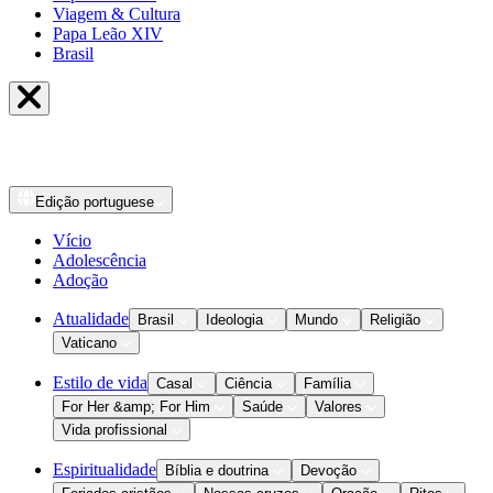
Viagem & Cultura
Papa Leão XIV
Brasil
Edição
portuguese
Vício
Adolescência
Adoção
Atualidade
Brasil
Ideologia
Mundo
Religião
Vaticano
Estilo de vida
Casal
Ciência
Família
For Her &amp; For Him
Saúde
Valores
Vida profissional
Espiritualidade
Bíblia e doutrina
Devoção