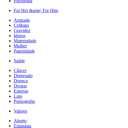
Psicologia
For Her &amp; For Him
Amizade
Celibato
Gravidez
Idosos
Maternidade
Mulher
Paternidade
Saúde
Câncer
Depressão
Doença
Drogas
Estresse
Luto
Pornografia
Valores
Aborto
Eutanásia