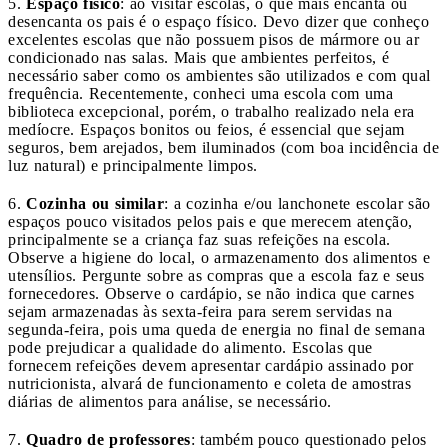
5.
Espaço físico
: ao visitar escolas, o que mais encanta ou
desencanta os pais é o espaço físico. Devo dizer que conheço
excelentes escolas que não possuem pisos de mármore ou ar
condicionado nas salas. Mais que ambientes perfeitos, é
necessário saber como os ambientes são utilizados e com qual
frequência. Recentemente, conheci uma escola com uma
biblioteca excepcional, porém, o trabalho realizado nela era
medíocre. Espaços bonitos ou feios, é essencial que sejam
seguros, bem arejados, bem iluminados (com boa incidência de
luz natural) e principalmente limpos.
6.
Cozinha ou similar
: a cozinha e/ou lanchonete escolar são
espaços pouco visitados pelos pais e que merecem atenção,
principalmente se a criança faz suas refeições na escola.
Observe a higiene do local, o armazenamento dos alimentos e
utensílios. Pergunte sobre as compras que a escola faz e seus
fornecedores. Observe o cardápio, se não indica que carnes
sejam armazenadas às sexta-feira para serem servidas na
segunda-feira, pois uma queda de energia no final de semana
pode prejudicar a qualidade do alimento. Escolas que
fornecem refeições devem apresentar cardápio assinado por
nutricionista, alvará de funcionamento e coleta de amostras
diárias de alimentos para análise, se necessário.
7.
Quadro de professores
: também pouco questionado pelos