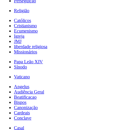
Perseguição
Religião
Católicos
Cristianismo
Ecumenismo
Igreja
JMJ
liberdade religiosa
Missionários
Papa Leão XIV
Sínodo
Vaticano
Angelus
Audiência Geral
Beatificacao
Bispos
Canonização
Cardeais
Conclave
Casal