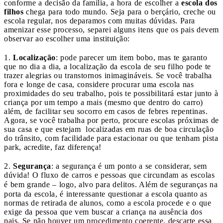
conforme a decisão da família, a hora de escolher a
escola dos
filhos
chega para todo mundo. Seja para o berçário, creche ou
escola regular, nos deparamos com muitas dúvidas. Para
amenizar esse processo, separei alguns itens que os pais devem
observar ao escolher uma instituição:
1.
Localização
: pode parecer um item bobo, mas te garanto
que no dia a dia, a localização da escola de seu filho pode te
trazer alegrias ou transtornos inimagináveis. Se você trabalha
fora e longe de casa, considere procurar uma escola nas
proximidades do seu trabalho, pois te possibilitará estar junto à
criança por um tempo a mais (mesmo que dentro do carro)
além, de facilitar seu socorro em casos de febres repentinas.
Agora, se você trabalha por perto, procure escolas próximas de
sua casa e que estejam localizadas em ruas de boa circulação
do trânsito, com facilidade para estacionar ou que tenham pista
park, acredite, faz diferença!
2.
Segurança
: a segurança é um ponto a se considerar, sem
dúvida! O fluxo de carros e pessoas que circundam as escolas
é bem grande
–
logo, alvo para delitos. Além de seguranças na
porta da escola, é interessante questionar a escola quanto as
normas de retirada de alunos, como a escola procede e o que
exige da pessoa que vem buscar a criança na ausência dos
pais. Se não houver um procedimento coerente, descarte essa