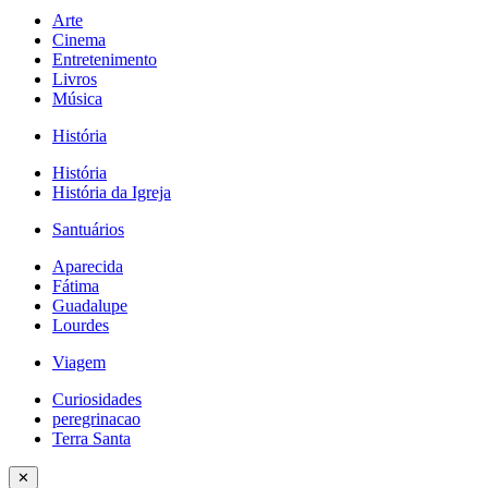
Arte
Cinema
Entretenimento
Livros
Música
História
História
História da Igreja
Santuários
Aparecida
Fátima
Guadalupe
Lourdes
Viagem
Curiosidades
peregrinacao
Terra Santa
✕