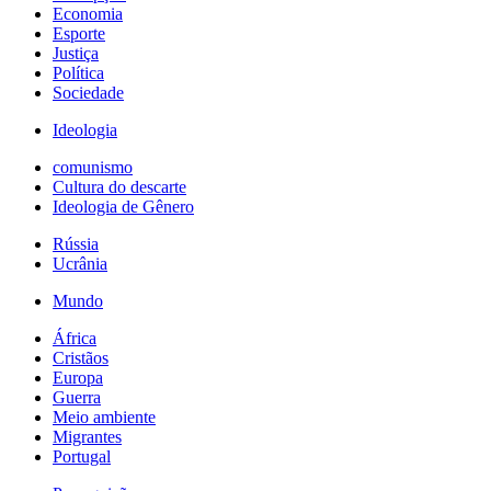
Economia
Esporte
Justiça
Política
Sociedade
Ideologia
comunismo
Cultura do descarte
Ideologia de Gênero
Rússia
Ucrânia
Mundo
África
Cristãos
Europa
Guerra
Meio ambiente
Migrantes
Portugal