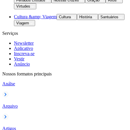
Feriados cristãos
Nossas cruzes
Oração
Ritos
Virtudes
Cultura &amp; Viagem
Cultura
História
Santuários
Viagem
Serviços
Newsletter
Aplicativo
Inscreva-se
Vestir
Anúncio
Nossos formatos principais
Análse
Arquivo
Artigos