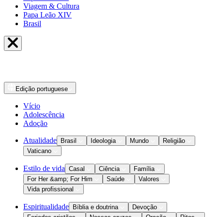
Viagem & Cultura
Papa Leão XIV
Brasil
Edição
portuguese
Vício
Adolescência
Adoção
Atualidade
Brasil
Ideologia
Mundo
Religião
Vaticano
Estilo de vida
Casal
Ciência
Família
For Her &amp; For Him
Saúde
Valores
Vida profissional
Espiritualidade
Bíblia e doutrina
Devoção