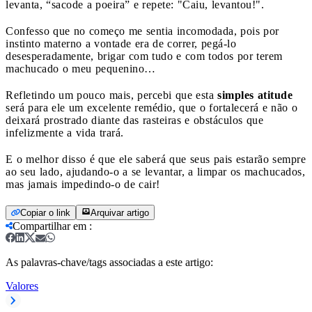
levanta, “sacode a poeira” e repete: "Caiu, levantou!".
Confesso que no começo me sentia incomodada, pois por
instinto materno a vontade era de correr, pegá-lo
desesperadamente, brigar com tudo e com todos por terem
machucado o meu pequenino…
Refletindo um pouco mais, percebi que esta
simples atitude
será para ele um excelente remédio, que o fortalecerá e não o
deixará prostrado diante das rasteiras e obstáculos que
infelizmente a vida trará.
E o melhor disso é que ele saberá que seus pais estarão sempre
ao seu lado, ajudando-o a se levantar, a limpar os machucados,
mas jamais impedindo-o de cair!
Copiar o link
Arquivar artigo
Compartilhar em
:
As palavras-chave/tags associadas a este artigo:
Valores