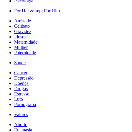
Psicologia
For Her &amp; For Him
Amizade
Celibato
Gravidez
Idosos
Maternidade
Mulher
Paternidade
Saúde
Câncer
Depressão
Doença
Drogas
Estresse
Luto
Pornografia
Valores
Aborto
Eutanásia