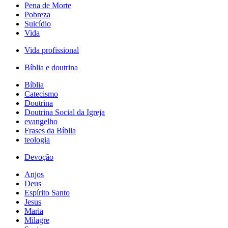
Pena de Morte
Pobreza
Suicídio
Vida
Vida profissional
Bíblia e doutrina
Bíblia
Catecismo
Doutrina
Doutrina Social da Igreja
evangelho
Frases da Bíblia
teologia
Devoção
Anjos
Deus
Espírito Santo
Jesus
Maria
Milagre