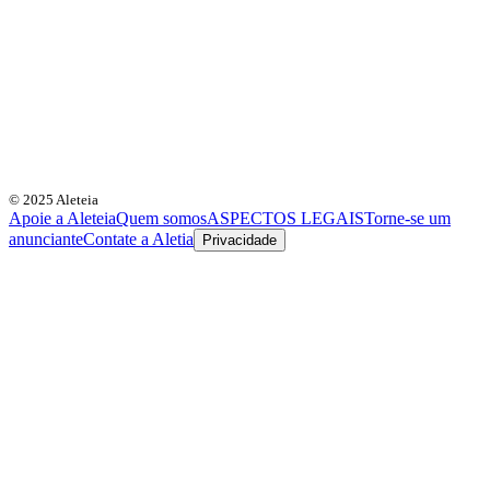
© 2025 Aleteia
Apoie a Aleteia
Quem somos
ASPECTOS LEGAIS
Torne-se um
anunciante
Contate a Aletia
Privacidade