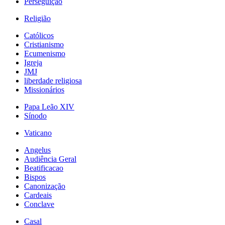
Perseguição
Religião
Católicos
Cristianismo
Ecumenismo
Igreja
JMJ
liberdade religiosa
Missionários
Papa Leão XIV
Sínodo
Vaticano
Angelus
Audiência Geral
Beatificacao
Bispos
Canonização
Cardeais
Conclave
Casal