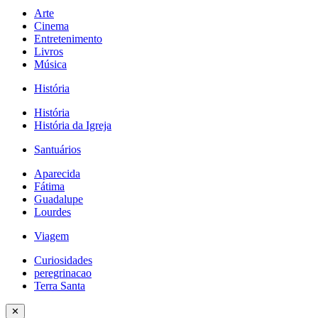
Arte
Cinema
Entretenimento
Livros
Música
História
História
História da Igreja
Santuários
Aparecida
Fátima
Guadalupe
Lourdes
Viagem
Curiosidades
peregrinacao
Terra Santa
✕