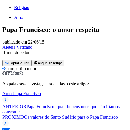
Religião
Amor
Papa Francisco: o amor respeita
publicado em 22/06/15
|
Aleteia Vaticano
|
1
min de leitura
Copiar o link
Arquivar artigo
Compartilhar em
:
As palavras-chave/tags associadas a este artigo:
Amor
Papa Francisco
ANTERIOR
Papa Francisco: quando pensamos que não iríamos
conseguir
PRÓXIMO
Os valores do Santo Sudário para o Papa Francisco