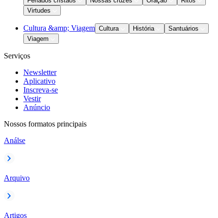
Feriados cristãos
Nossas cruzes
Oração
Ritos
Virtudes
Cultura &amp; Viagem
Cultura
História
Santuários
Viagem
Serviços
Newsletter
Aplicativo
Inscreva-se
Vestir
Anúncio
Nossos formatos principais
Análse
Arquivo
Artigos