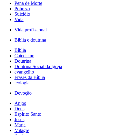
Pena de Morte
Pobreza
Suicídio
Vida
Vida profissional
Bíblia e doutrina
Bíblia
Catecismo
Doutrina
Doutrina Social da Igreja
evangelho
Frases da Bíblia
teologia
Devoção
Anjos
Deus
Espírito Santo
Jesus
Maria
Milagre