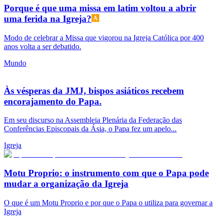
Porque é que uma missa em latim voltou a abrir
uma ferida na Igreja?
Modo de celebrar a Missa que vigorou na Igreja Católica por 400
anos volta a ser debatido.
Mundo
Às vésperas da JMJ, bispos asiáticos recebem
encorajamento do Papa.
Em seu discurso na Assembleia Plenária da Federação das
Conferências Episcopais da Ásia, o Papa fez um apelo...
Igreja
Motu Proprio: o instrumento com que o Papa pode
mudar a organização da Igreja
O que é um Motu Proprio e por que o Papa o utiliza para governar a
Igreja