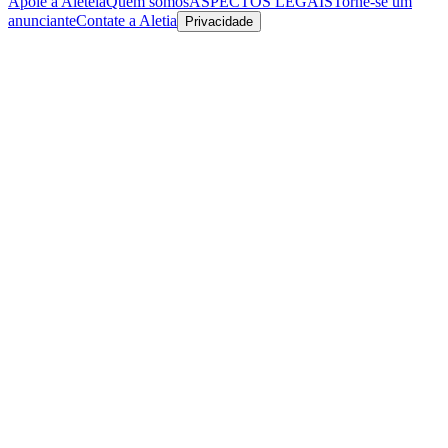
Apoie a Aleteia
Quem somos
ASPECTOS LEGAIS
Torne-se um
anunciante
Contate a Aletia
Privacidade