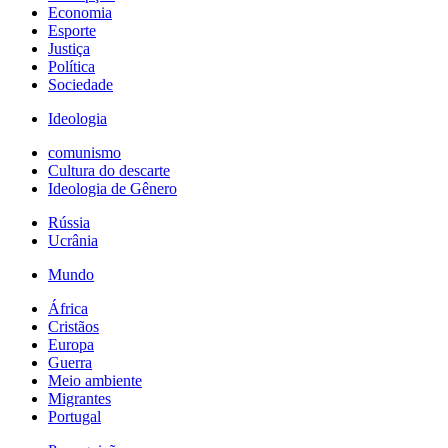
Economia
Esporte
Justiça
Política
Sociedade
Ideologia
comunismo
Cultura do descarte
Ideologia de Gênero
Rússia
Ucrânia
Mundo
África
Cristãos
Europa
Guerra
Meio ambiente
Migrantes
Portugal