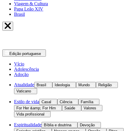
Viagem & Cultura
Papa Leão XIV
Brasil
Edição
portuguese
Vício
Adolescência
Adoção
Atualidade
Brasil
Ideologia
Mundo
Religião
Vaticano
Estilo de vida
Casal
Ciência
Família
For Her &amp; For Him
Saúde
Valores
Vida profissional
Espiritualidade
Bíblia e doutrina
Devoção