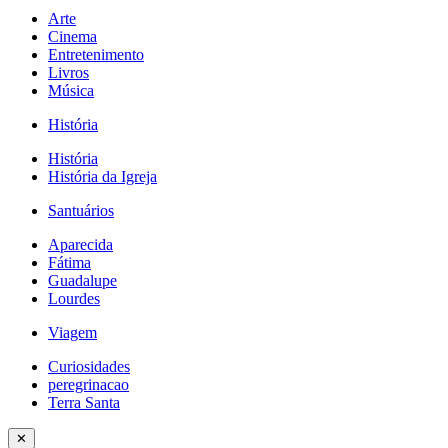
Arte
Cinema
Entretenimento
Livros
Música
História
História
História da Igreja
Santuários
Aparecida
Fátima
Guadalupe
Lourdes
Viagem
Curiosidades
peregrinacao
Terra Santa
✕