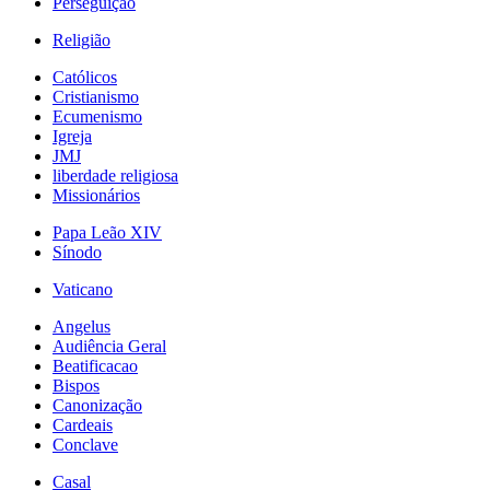
Perseguição
Religião
Católicos
Cristianismo
Ecumenismo
Igreja
JMJ
liberdade religiosa
Missionários
Papa Leão XIV
Sínodo
Vaticano
Angelus
Audiência Geral
Beatificacao
Bispos
Canonização
Cardeais
Conclave
Casal