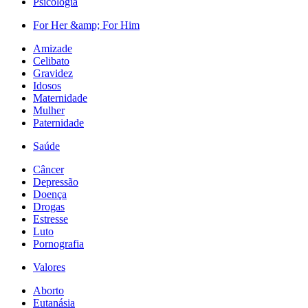
Psicologia
For Her &amp; For Him
Amizade
Celibato
Gravidez
Idosos
Maternidade
Mulher
Paternidade
Saúde
Câncer
Depressão
Doença
Drogas
Estresse
Luto
Pornografia
Valores
Aborto
Eutanásia