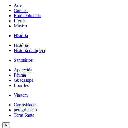
Arte
Cinema
Entretenimento
Livros
Música
História
História
História da Igreja
Santuários
Aparecida
Fátima
Guadalupe
Lourdes
Viagem
Curiosidades
peregrinacao
Terra Santa
✕