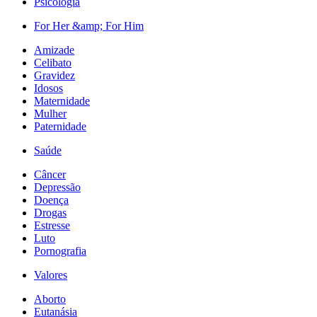
Psicologia
For Her &amp; For Him
Amizade
Celibato
Gravidez
Idosos
Maternidade
Mulher
Paternidade
Saúde
Câncer
Depressão
Doença
Drogas
Estresse
Luto
Pornografia
Valores
Aborto
Eutanásia