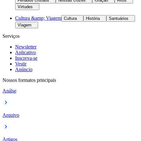
Feriados cristãos
Nossas cruzes
Oração
Ritos
Virtudes
Cultura &amp; Viagem
Cultura
História
Santuários
Viagem
Serviços
Newsletter
Aplicativo
Inscreva-se
Vestir
Anúncio
Nossos formatos principais
Análse
Arquivo
Artigos