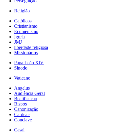
Perseguição
Religião
Católicos
Cristianismo
Ecumenismo
Igreja
JMJ
liberdade religiosa
Missionários
Papa Leão XIV
Sínodo
Vaticano
Angelus
Audiência Geral
Beatificacao
Bispos
Canonização
Cardeais
Conclave
Casal