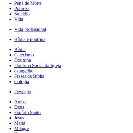
Pena de Morte
Pobreza
Suicídio
Vida
Vida profissional
Bíblia e doutrina
Bíblia
Catecismo
Doutrina
Doutrina Social da Igreja
evangelho
Frases da Bíblia
teologia
Devoção
Anjos
Deus
Espírito Santo
Jesus
Maria
Milagre