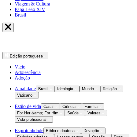
Viagem & Cultura
Papa Leão XIV
Brasil
Edição
portuguese
Vício
Adolescência
Adoção
Atualidade
Brasil
Ideologia
Mundo
Religião
Vaticano
Estilo de vida
Casal
Ciência
Família
For Her &amp; For Him
Saúde
Valores
Vida profissional
Espiritualidade
Bíblia e doutrina
Devoção