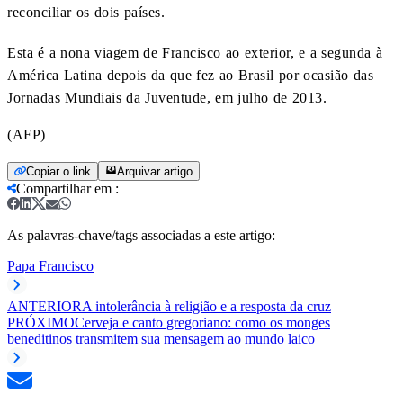
reconciliar os dois países.
Esta é a nona viagem de Francisco ao exterior, e a segunda à
América Latina depois da que fez ao Brasil por ocasião das
Jornadas Mundiais da Juventude, em julho de 2013.
(AFP)
Copiar o link
Arquivar artigo
Compartilhar em
:
As palavras-chave/tags associadas a este artigo:
Papa Francisco
ANTERIOR
A intolerância à religião e a resposta da cruz
PRÓXIMO
Cerveja e canto gregoriano: como os monges
beneditinos transmitem sua mensagem ao mundo laico