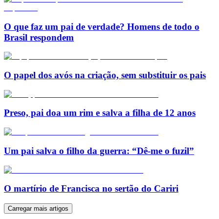
O que faz um pai de verdade? Homens de todo o
Brasil respondem
O papel dos avós na criação, sem substituir os pais
Preso, pai doa um rim e salva a filha de 12 anos
Um pai salva o filho da guerra: “Dê-me o fuzil”
O martírio de Francisca no sertão do Cariri
Carregar mais artigos