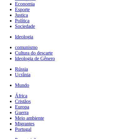
Economia
Esporte
Justiça
Política
Sociedade
Ideologia
comunismo
Cultura do descarte
Ideologia de Gênero
Rússia
Ucrânia
Mundo
África
Cristãos
Europa
Guerra
Meio ambiente
Migrantes
Portugal