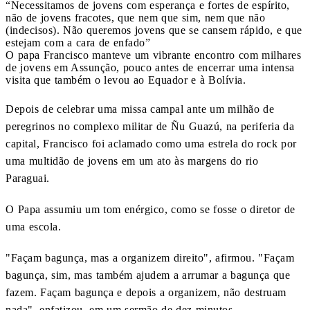
“Necessitamos de jovens com esperança e fortes de espírito,
não de jovens fracotes, que nem que sim, nem que não
(indecisos). Não queremos jovens que se cansem rápido, e que
estejam com a cara de enfado”
O papa Francisco manteve um vibrante encontro com milhares
de jovens em Assunção, pouco antes de encerrar uma intensa
visita que também o levou ao Equador e à Bolívia.
Depois de celebrar uma missa campal ante um milhão de
peregrinos no complexo militar de Ñu Guazú, na periferia da
capital, Francisco foi aclamado como uma estrela do rock por
uma multidão de jovens em um ato às margens do rio
Paraguai.
O Papa assumiu um tom enérgico, como se fosse o diretor de
uma escola.
"Façam bagunça, mas a organizem direito", afirmou. "Façam
bagunça, sim, mas também ajudem a arrumar a bagunça que
fazem. Façam bagunça e depois a organizem, não destruam
nada", enfatizou, em um sermão de dez minutos.