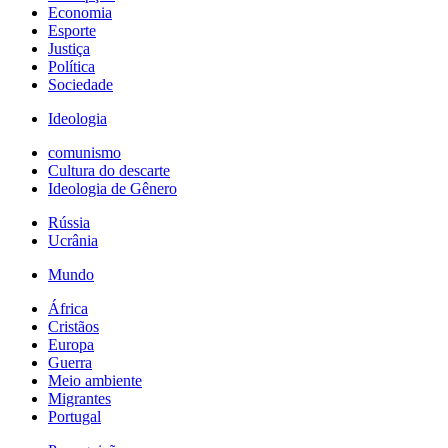
Economia
Esporte
Justiça
Política
Sociedade
Ideologia
comunismo
Cultura do descarte
Ideologia de Gênero
Rússia
Ucrânia
Mundo
África
Cristãos
Europa
Guerra
Meio ambiente
Migrantes
Portugal