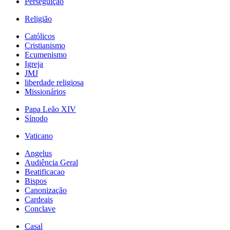
Perseguição
Religião
Católicos
Cristianismo
Ecumenismo
Igreja
JMJ
liberdade religiosa
Missionários
Papa Leão XIV
Sínodo
Vaticano
Angelus
Audiência Geral
Beatificacao
Bispos
Canonização
Cardeais
Conclave
Casal