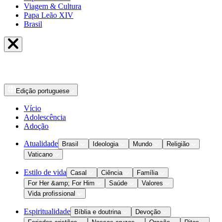
Viagem & Cultura
Papa Leão XIV
Brasil
Edição
portuguese
Vício
Adolescência
Adoção
Atualidade
Brasil
Ideologia
Mundo
Religião
Vaticano
Estilo de vida
Casal
Ciência
Família
For Her &amp; For Him
Saúde
Valores
Vida profissional
Espiritualidade
Bíblia e doutrina
Devoção