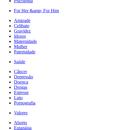
Psicologia
For Her &amp; For Him
Amizade
Celibato
Gravidez
Idosos
Maternidade
Mulher
Paternidade
Saúde
Câncer
Depressão
Doença
Drogas
Estresse
Luto
Pornografia
Valores
Aborto
Eutanásia