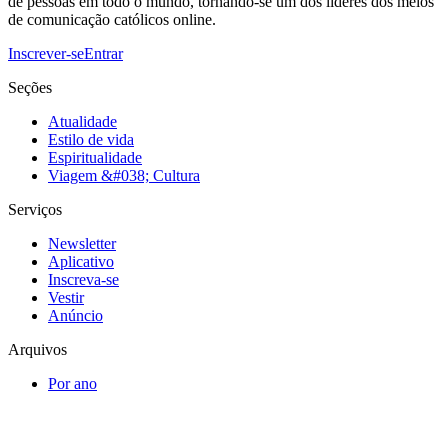
de pessoas em todo o mundo, tornando-se um dos líderes dos meios
de comunicação católicos online.
Inscrever-se
Entrar
Seções
Atualidade
Estilo de vida
Espiritualidade
Viagem &#038; Cultura
Serviços
Newsletter
Aplicativo
Inscreva-se
Vestir
Anúncio
Arquivos
Por ano