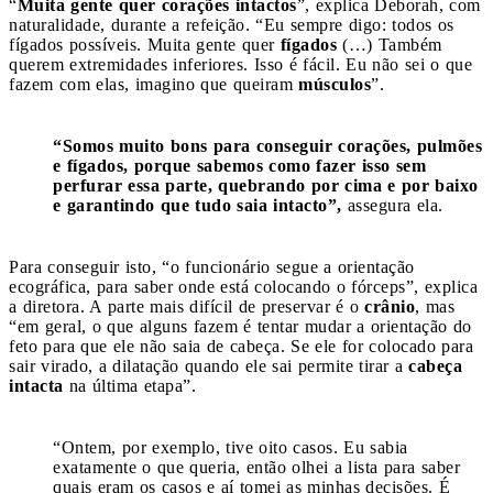
“
Muita gente quer corações intactos
”, explica Deborah, com
naturalidade, durante a refeição. “Eu sempre digo: todos os
fígados possíveis. Muita gente quer
fígados
(…) Também
querem extremidades inferiores. Isso é fácil. Eu não sei o que
fazem com elas, imagino que queiram
músculos
”.
“Somos muito bons para conseguir corações, pulmões
e fígados, porque sabemos como fazer isso sem
perfurar essa parte, quebrando por cima e por baixo
e garantindo que tudo saia intacto”,
assegura ela.
Para conseguir isto, “o funcionário segue a orientação
ecográfica, para saber onde está colocando o fórceps”, explica
a diretora. A parte mais difícil de preservar é o
crânio
, mas
“em geral, o que alguns fazem é tentar mudar a orientação do
feto para que ele não saia de cabeça. Se ele for colocado para
sair virado, a dilatação quando ele sai permite tirar a
cabeça
intacta
na última etapa”.
“Ontem, por exemplo, tive oito casos. Eu sabia
exatamente o que queria, então olhei a lista para saber
quais eram os casos e aí tomei as minhas decisões. É