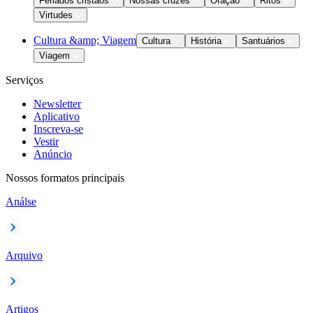
Feriados cristãos
Nossas cruzes
Oração
Ritos
Virtudes
Cultura &amp; Viagem
Cultura
História
Santuários
Viagem
Serviços
Newsletter
Aplicativo
Inscreva-se
Vestir
Anúncio
Nossos formatos principais
Análse
Arquivo
Artigos