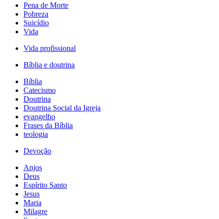
Pena de Morte
Pobreza
Suicídio
Vida
Vida profissional
Bíblia e doutrina
Bíblia
Catecismo
Doutrina
Doutrina Social da Igreja
evangelho
Frases da Bíblia
teologia
Devoção
Anjos
Deus
Espírito Santo
Jesus
Maria
Milagre