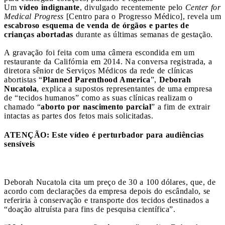
Um
vídeo indignante
, divulgado recentemente pelo
Center for
Medical Progress
[Centro para o Progresso Médico], revela um
escabroso esquema de venda de órgãos e partes de
crianças abortadas
durante as últimas semanas de gestação.
A gravação foi feita com uma câmera escondida em um
restaurante da Califórnia em 2014. Na conversa registrada, a
diretora sênior de Serviços Médicos da rede de clínicas
abortistas “
Planned Parenthood America
”,
Deborah
Nucatola
, explica a supostos representantes de uma empresa
de “tecidos humanos” como as suas clínicas realizam o
chamado “
aborto por nascimento parcial
” a fim de extrair
intactas as partes dos fetos mais solicitadas.
ATENÇÃO: Este vídeo é perturbador para audiências
sensíveis
Deborah Nucatola cita um preço de 30 a 100 dólares, que, de
acordo com declarações da empresa depois do escândalo, se
referiria à conservação e transporte dos tecidos destinados a
“doação altruísta para fins de pesquisa científica”.