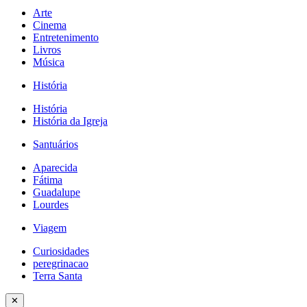
Arte
Cinema
Entretenimento
Livros
Música
História
História
História da Igreja
Santuários
Aparecida
Fátima
Guadalupe
Lourdes
Viagem
Curiosidades
peregrinacao
Terra Santa
✕