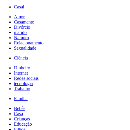
Casal
Amor
Casamento
Divórcio
marido
Namoro
Relacionamento
Sexualidade
Ciência
Dinheiro
Internet
Redes sociais
tecnologia
Trabalho
Família
Bebês
Casa
Crianças
Educação
Filhos