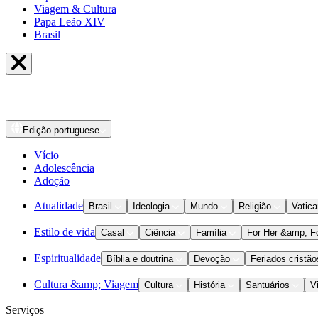
Viagem & Cultura
Papa Leão XIV
Brasil
Edição
portuguese
Vício
Adolescência
Adoção
Atualidade
Brasil
Ideologia
Mundo
Religião
Vatic
Estilo de vida
Casal
Ciência
Família
For Her &amp; F
Espiritualidade
Bíblia e doutrina
Devoção
Feriados cristão
Cultura &amp; Viagem
Cultura
História
Santuários
V
Serviços