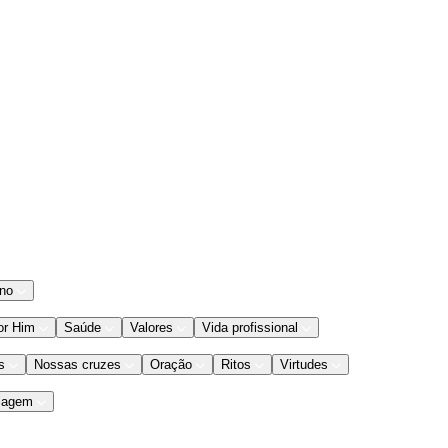
ano
or Him
Saúde
Valores
Vida profissional
s
Nossas cruzes
Oração
Ritos
Virtudes
iagem