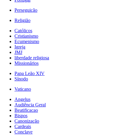
Perseguição
Religião
Católicos
Cristianismo
Ecumenismo
Igreja
JMJ
liberdade religiosa
Missionários
Papa Leão XIV
Sínodo
Vaticano
Angelus
Audiência Geral
Beatificacao
Bispos
Canonização
Cardeais
Conclave