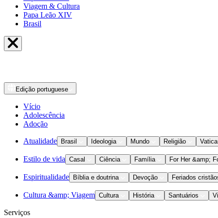
Viagem & Cultura
Papa Leão XIV
Brasil
Edição
portuguese
Vício
Adolescência
Adoção
Atualidade
Brasil
Ideologia
Mundo
Religião
Vatic
Estilo de vida
Casal
Ciência
Família
For Her &amp; F
Espiritualidade
Bíblia e doutrina
Devoção
Feriados cristão
Cultura &amp; Viagem
Cultura
História
Santuários
V
Serviços