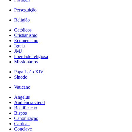
Perseguição
Religião
Católicos
Cristianismo
Ecumenismo
Igreja
JMJ
liberdade religiosa
Missionários
Papa Leão XIV
Sínodo
Vaticano
Angelus
Audiência Geral
Beatificacao
Bispos
Canonização
Cardeais
Conclave