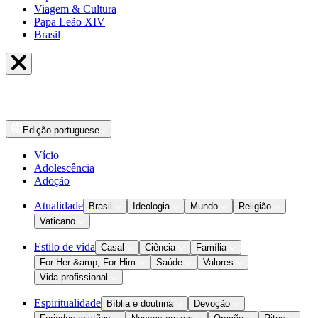
Viagem & Cultura
Papa Leão XIV
Brasil
Edição
portuguese
Vício
Adolescência
Adoção
Atualidade
Brasil
Ideologia
Mundo
Religião
Vaticano
Estilo de vida
Casal
Ciência
Família
For Her &amp; For Him
Saúde
Valores
Vida profissional
Espiritualidade
Bíblia e doutrina
Devoção