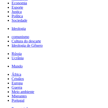
Economia
Esporte
Justiça
Política
Sociedade
Ideologia
comunismo
Cultura do descarte
Ideologia de Gênero
Rússia
Ucrânia
Mundo
África
Cristãos
Europa
Guerra
Meio ambiente
Migrantes
Portugal