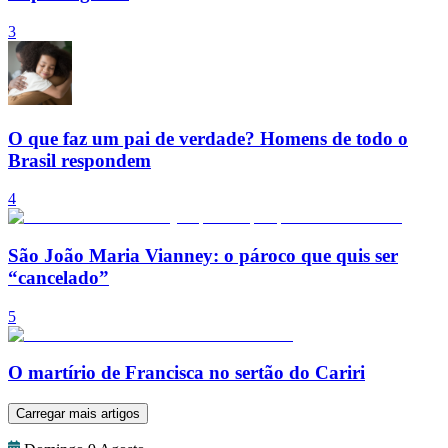
3
O que faz um pai de verdade? Homens de todo o
Brasil respondem
4
São João Maria Vianney: o pároco que quis ser
“cancelado”
5
O martírio de Francisca no sertão do Cariri
Carregar mais artigos