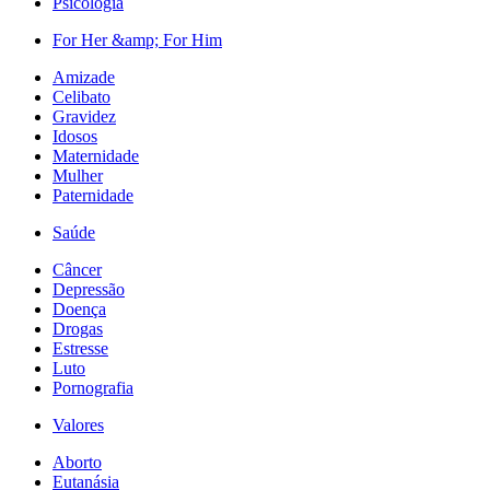
Psicologia
For Her &amp; For Him
Amizade
Celibato
Gravidez
Idosos
Maternidade
Mulher
Paternidade
Saúde
Câncer
Depressão
Doença
Drogas
Estresse
Luto
Pornografia
Valores
Aborto
Eutanásia