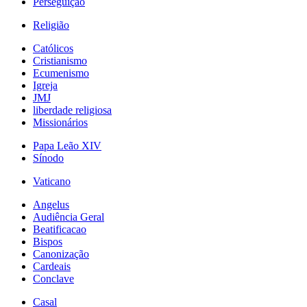
Perseguição
Religião
Católicos
Cristianismo
Ecumenismo
Igreja
JMJ
liberdade religiosa
Missionários
Papa Leão XIV
Sínodo
Vaticano
Angelus
Audiência Geral
Beatificacao
Bispos
Canonização
Cardeais
Conclave
Casal