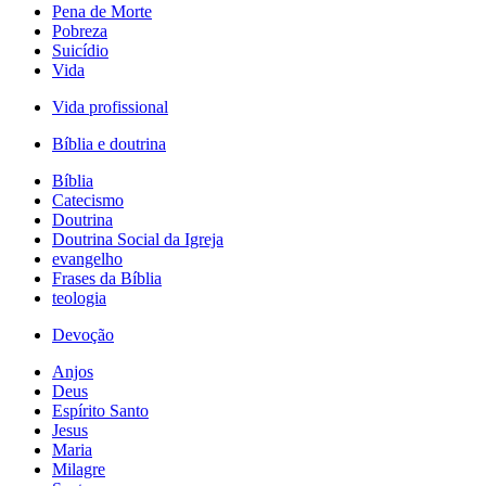
Pena de Morte
Pobreza
Suicídio
Vida
Vida profissional
Bíblia e doutrina
Bíblia
Catecismo
Doutrina
Doutrina Social da Igreja
evangelho
Frases da Bíblia
teologia
Devoção
Anjos
Deus
Espírito Santo
Jesus
Maria
Milagre