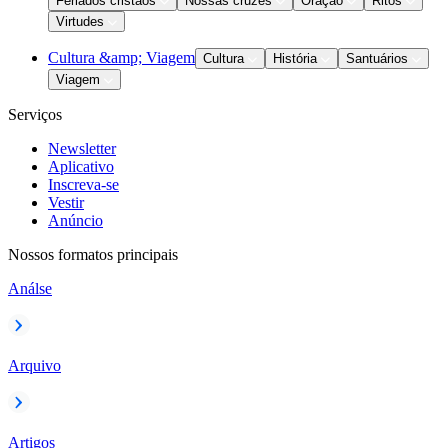
Feriados cristãos
Nossas cruzes
Oração
Ritos
Virtudes
Cultura &amp; Viagem
Cultura
História
Santuários
Viagem
Serviços
Newsletter
Aplicativo
Inscreva-se
Vestir
Anúncio
Nossos formatos principais
Análse
Arquivo
Artigos