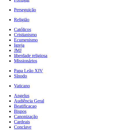
Perseguição
Religião
Católicos
Cristianismo
Ecumenismo
Igreja
JMJ
liberdade religiosa
Missionários
Papa Leão XIV
Sínodo
Vaticano
Angelus
Audiência Geral
Beatificacao
Bispos
Canonização
Cardeais
Conclave