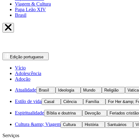
Viagem & Cultura
Papa Leão XIV
Brasil
Edição
portuguese
Vício
Adolescência
Adoção
Atualidade
Brasil
Ideologia
Mundo
Religião
Vatic
Estilo de vida
Casal
Ciência
Família
For Her &amp; F
Espiritualidade
Bíblia e doutrina
Devoção
Feriados cristão
Cultura &amp; Viagem
Cultura
História
Santuários
V
Serviços