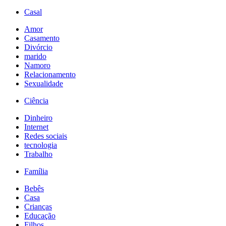
Casal
Amor
Casamento
Divórcio
marido
Namoro
Relacionamento
Sexualidade
Ciência
Dinheiro
Internet
Redes sociais
tecnologia
Trabalho
Família
Bebês
Casa
Crianças
Educação
Filhos