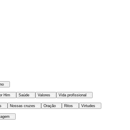
ano
or Him
Saúde
Valores
Vida profissional
s
Nossas cruzes
Oração
Ritos
Virtudes
iagem