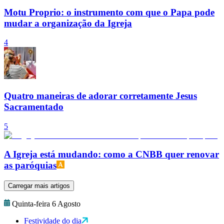
Motu Proprio: o instrumento com que o Papa pode
mudar a organização da Igreja
4
Quatro maneiras de adorar corretamente Jesus
Sacramentado
5
A Igreja está mudando: como a CNBB quer renovar
as paróquias
Carregar mais artigos
Quinta-feira 6 Agosto
Festividade do dia