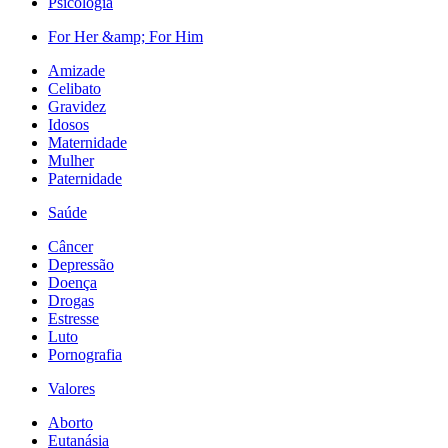
Psicologia
For Her &amp; For Him
Amizade
Celibato
Gravidez
Idosos
Maternidade
Mulher
Paternidade
Saúde
Câncer
Depressão
Doença
Drogas
Estresse
Luto
Pornografia
Valores
Aborto
Eutanásia