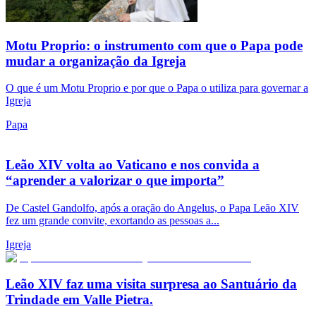
Motu Proprio: o instrumento com que o Papa pode
mudar a organização da Igreja
O que é um Motu Proprio e por que o Papa o utiliza para governar a
Igreja
Papa
Leão XIV volta ao Vaticano e nos convida a
“aprender a valorizar o que importa”
De Castel Gandolfo, após a oração do Angelus, o Papa Leão XIV
fez um grande convite, exortando as pessoas a...
Igreja
Leão XIV faz uma visita surpresa ao Santuário da
Trindade em Valle Pietra.