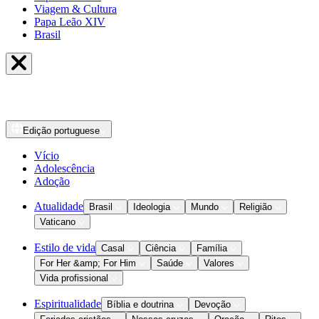
Viagem & Cultura
Papa Leão XIV
Brasil
Edição
portuguese
Vício
Adolescência
Adoção
Atualidade
Brasil
Ideologia
Mundo
Religião
Vaticano
Estilo de vida
Casal
Ciência
Família
For Her &amp; For Him
Saúde
Valores
Vida profissional
Espiritualidade
Bíblia e doutrina
Devoção