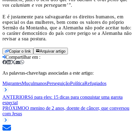
vos caluniam e vos perseguem’”.
E é justamente para salvaguardar os direitos humanos, em
especial os das mulheres, bem como os valores do próprio
Sermão da Montanha, que a Alemanha não pode aceitar tudo:
o caráter democrático do país corre perigo se a Alemanha não
revisar a sua postura.
Copiar o link
Arquivar artigo
Compartilhar em
:
As palavras-chave/tags associadas a este artigo:
Migrantes
Muçulmanos
Perseguição
Política
Refugiados
ANTERIOR
Só para eles: 15 dicas para conquistar uma garota
especial
PRÓXIMO
O menino de 2 anos, doente de câncer, que conversou
com Jesus