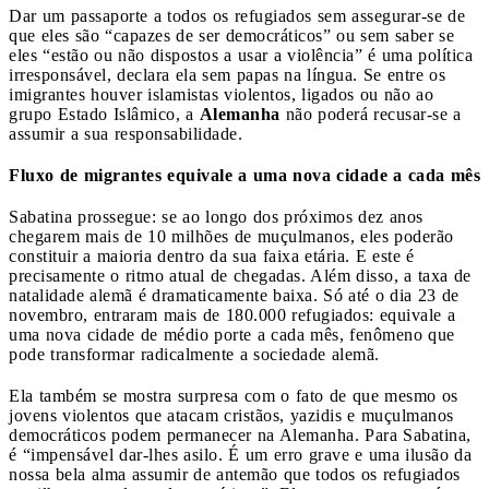
Dar um passaporte a todos os refugiados sem assegurar-se de
que eles são “capazes de ser democráticos” ou sem saber se
eles “estão ou não dispostos a usar a violência” é uma política
irresponsável, declara ela sem papas na língua. Se entre os
imigrantes houver islamistas violentos, ligados ou não ao
grupo Estado Islâmico, a
Alemanha
não poderá recusar-se a
assumir a sua responsabilidade.
Fluxo de migrantes equivale a uma nova cidade a cada mês
Sabatina prossegue: se ao longo dos próximos dez anos
chegarem mais de 10 milhões de muçulmanos, eles poderão
constituir a maioria dentro da sua faixa etária. E este é
precisamente o ritmo atual de chegadas. Além disso, a taxa de
natalidade alemã é dramaticamente baixa. Só até o dia 23 de
novembro, entraram mais de 180.000 refugiados: equivale a
uma nova cidade de médio porte a cada mês, fenômeno que
pode transformar radicalmente a sociedade alemã.
Ela também se mostra surpresa com o fato de que mesmo os
jovens violentos que atacam cristãos, yazidis e muçulmanos
democráticos podem permanecer na Alemanha. Para Sabatina,
é “impensável dar-lhes asilo. É um erro grave e uma ilusão da
nossa bela alma assumir de antemão que todos os refugiados