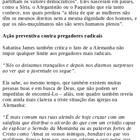
partilham os valores democráticos”. Eles nasceram em países,
como a Síria, o Afeganistão ou o Paquistão que ela tanto
conhece, nos quais perdura “a ideia de que as mulheres não
têm os mesmos direitos nem a mesma dignidade dos homens, e
que os não-muçulmanos não são seres humanos plenos”.
Ação preventiva contra pregadores radicais
Sabatina James também critica o fato de a Alemanha não
impor qualquer limite aos pregadores mais radicais.
“Nós os deixamos tranquilos e depois nos dizemos surpresos
ao ver que a juventude os segue”
.
Ela sabe, ao mesmo tempo, que também existem muitas
pessoas boas e em busca de Deus, que não podem ser
impedidas de encontrá-Lo – aliás, este quadro também revela
com ainda mais clareza a triste situação das igrejas na
Alemanha:
“É mais comum nas ruas alemãs de hoje cruzar com um
salafista que distribui o alcorão do que com um cristão capaz
de explicar o Sermão da Montanha ou as palavras fortes de
Cristo como ‘Amai os vossos inimigos, bendizei os que vos
maldizem, fazei o bem aos que vos odeiam e orai pelos que