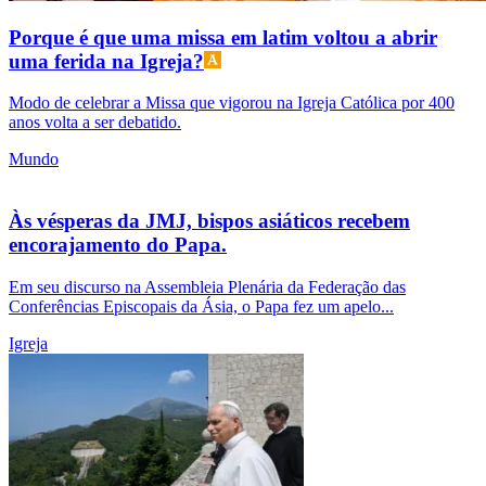
Porque é que uma missa em latim voltou a abrir
uma ferida na Igreja?
Modo de celebrar a Missa que vigorou na Igreja Católica por 400
anos volta a ser debatido.
Mundo
Às vésperas da JMJ, bispos asiáticos recebem
encorajamento do Papa.
Em seu discurso na Assembleia Plenária da Federação das
Conferências Episcopais da Ásia, o Papa fez um apelo...
Igreja