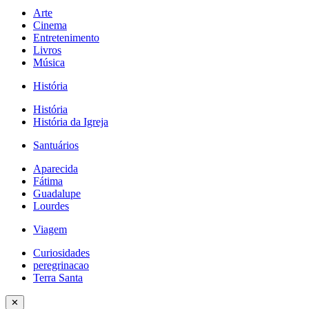
Arte
Cinema
Entretenimento
Livros
Música
História
História
História da Igreja
Santuários
Aparecida
Fátima
Guadalupe
Lourdes
Viagem
Curiosidades
peregrinacao
Terra Santa
✕