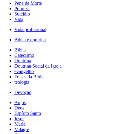
Pena de Morte
Pobreza
Suicídio
Vida
Vida profissional
Bíblia e doutrina
Bíblia
Catecismo
Doutrina
Doutrina Social da Igreja
evangelho
Frases da Bíblia
teologia
Devoção
Anjos
Deus
Espírito Santo
Jesus
Maria
Milagre