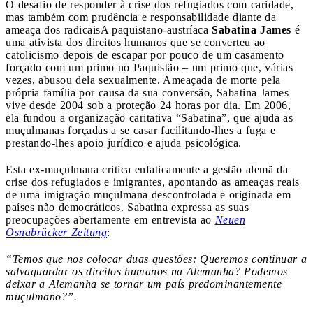
O desafio de responder à crise dos refugiados com caridade,
mas também com prudência e responsabilidade diante da
ameaça dos radicais
A paquistano-austríaca
Sabatina James
é
uma ativista dos direitos humanos que se converteu ao
catolicismo depois de escapar por pouco de um casamento
forçado com um primo no Paquistão – um primo que, várias
vezes, abusou dela sexualmente. Ameaçada de morte pela
própria família por causa da sua conversão, Sabatina James
vive desde 2004 sob a proteção 24 horas por dia. Em 2006,
ela fundou a organização caritativa “Sabatina”, que ajuda as
muçulmanas forçadas a se casar facilitando-lhes a fuga e
prestando-lhes apoio jurídico e ajuda psicológica.
Esta ex-muçulmana critica enfaticamente a gestão alemã da
crise dos refugiados e imigrantes, apontando as ameaças reais
de uma imigração muçulmana descontrolada e originada em
países não democráticos. Sabatina expressa as suas
preocupações abertamente em entrevista ao
Neuen
Osnabrücker Zeitung
:
“Temos que nos colocar duas questões: Queremos continuar a
salvaguardar os direitos humanos na Alemanha? Podemos
deixar a Alemanha se tornar um país predominantemente
muçulmano?”.