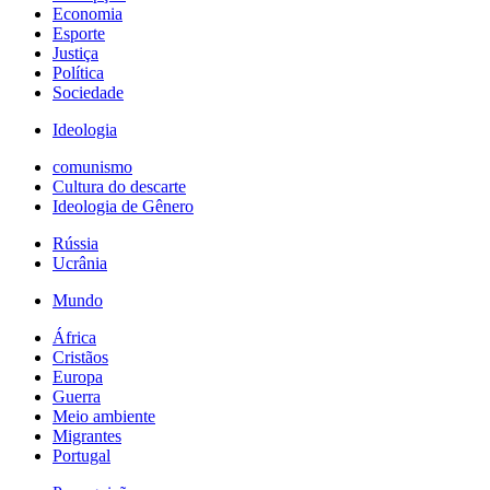
Economia
Esporte
Justiça
Política
Sociedade
Ideologia
comunismo
Cultura do descarte
Ideologia de Gênero
Rússia
Ucrânia
Mundo
África
Cristãos
Europa
Guerra
Meio ambiente
Migrantes
Portugal