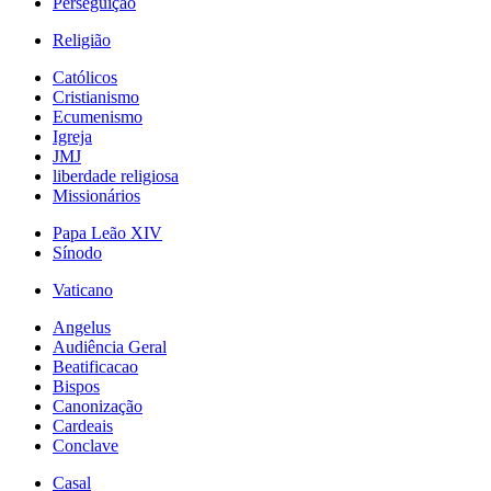
Perseguição
Religião
Católicos
Cristianismo
Ecumenismo
Igreja
JMJ
liberdade religiosa
Missionários
Papa Leão XIV
Sínodo
Vaticano
Angelus
Audiência Geral
Beatificacao
Bispos
Canonização
Cardeais
Conclave
Casal