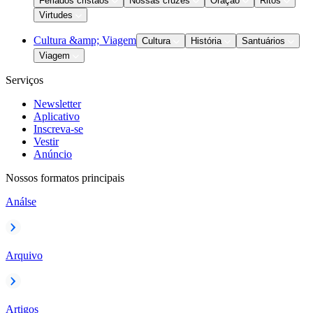
Feriados cristãos
Nossas cruzes
Oração
Ritos
Virtudes
Cultura &amp; Viagem
Cultura
História
Santuários
Viagem
Serviços
Newsletter
Aplicativo
Inscreva-se
Vestir
Anúncio
Nossos formatos principais
Análse
Arquivo
Artigos