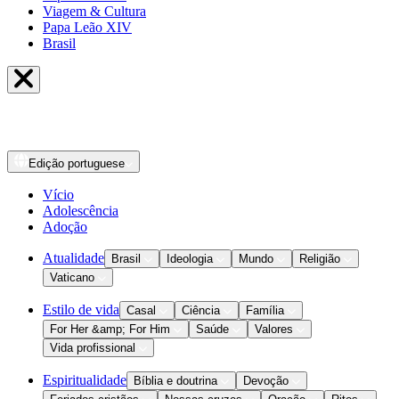
Viagem & Cultura
Papa Leão XIV
Brasil
Edição
portuguese
Vício
Adolescência
Adoção
Atualidade
Brasil
Ideologia
Mundo
Religião
Vaticano
Estilo de vida
Casal
Ciência
Família
For Her &amp; For Him
Saúde
Valores
Vida profissional
Espiritualidade
Bíblia e doutrina
Devoção