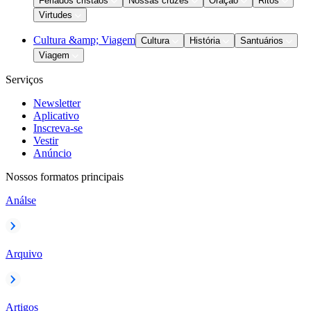
Feriados cristãos
Nossas cruzes
Oração
Ritos
Virtudes
Cultura &amp; Viagem
Cultura
História
Santuários
Viagem
Serviços
Newsletter
Aplicativo
Inscreva-se
Vestir
Anúncio
Nossos formatos principais
Análse
Arquivo
Artigos