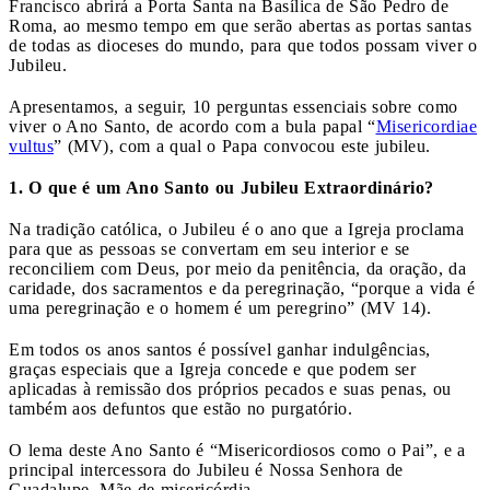
Francisco abrirá a Porta Santa na Basílica de São Pedro de
Roma, ao mesmo tempo em que serão abertas as portas santas
de todas as dioceses do mundo, para que todos possam viver o
Jubileu.
Apresentamos, a seguir, 10 perguntas essenciais sobre como
viver o Ano Santo, de acordo com a bula papal “
Misericordiae
vultus
” (MV), com a qual o Papa convocou este jubileu.
1. O que é um Ano Santo ou Jubileu Extraordinário?
Na tradição católica, o Jubileu é o ano que a Igreja proclama
para que as pessoas se convertam em seu interior e se
reconciliem com Deus, por meio da penitência, da oração, da
caridade, dos sacramentos e da peregrinação, “porque a vida é
uma peregrinação e o homem é um peregrino” (MV 14).
Em todos os anos santos é possível ganhar indulgências,
graças especiais que a Igreja concede e que podem ser
aplicadas à remissão dos próprios pecados e suas penas, ou
também aos defuntos que estão no purgatório.
O lema deste Ano Santo é “Misericordiosos como o Pai”, e a
principal intercessora do Jubileu é Nossa Senhora de
Guadalupe, Mãe de misericórdia.