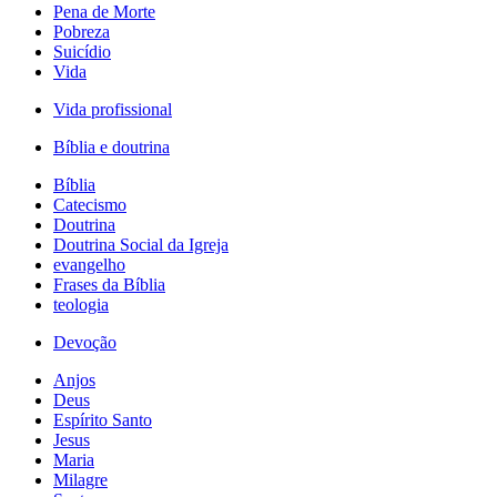
Pena de Morte
Pobreza
Suicídio
Vida
Vida profissional
Bíblia e doutrina
Bíblia
Catecismo
Doutrina
Doutrina Social da Igreja
evangelho
Frases da Bíblia
teologia
Devoção
Anjos
Deus
Espírito Santo
Jesus
Maria
Milagre