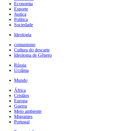
Economia
Esporte
Justiça
Política
Sociedade
Ideologia
comunismo
Cultura do descarte
Ideologia de Gênero
Rússia
Ucrânia
Mundo
África
Cristãos
Europa
Guerra
Meio ambiente
Migrantes
Portugal