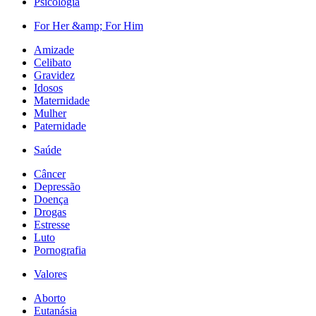
Psicologia
For Her &amp; For Him
Amizade
Celibato
Gravidez
Idosos
Maternidade
Mulher
Paternidade
Saúde
Câncer
Depressão
Doença
Drogas
Estresse
Luto
Pornografia
Valores
Aborto
Eutanásia