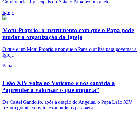
Conferências Episcopais da Ásia, o Papa fez um apelo...
Igreja
Motu Proprio: o instrumento com que o Papa pode
mudar a organização da Igreja
O que é um Motu Proprio e por que o Papa o utiliza para governar a
Igreja
Papa
Leão XIV volta ao Vaticano e nos convida a
“aprender a valorizar o que importa”
De Castel Gandolfo, após a oração do Angelus, o Papa Leão XIV
fez um grande convite, exortando as pessoas a...