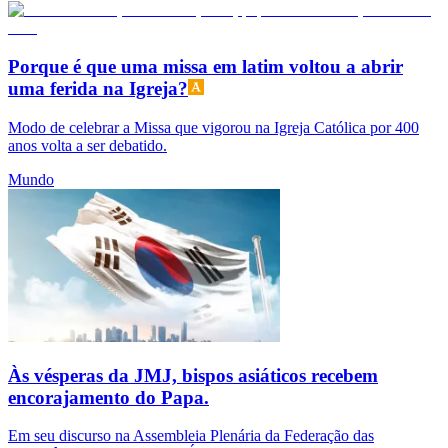
Porque é que uma missa em latim voltou a abrir
uma ferida na Igreja?
Modo de celebrar a Missa que vigorou na Igreja Católica por 400
anos volta a ser debatido.
Mundo
Às vésperas da JMJ, bispos asiáticos recebem
encorajamento do Papa.
Em seu discurso na Assembleia Plenária da Federação das