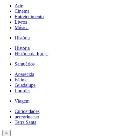
Arte
Cinema
Entretenimento
Livros
Música
História
História
História da Igreja
Santuários
Aparecida
Fátima
Guadalupe
Lourdes
Viagem
Curiosidades
peregrinacao
Terra Santa
✕