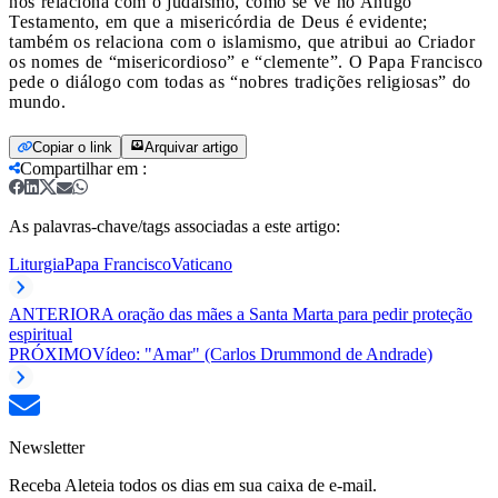
nos relaciona com o judaísmo, como se vê no Antigo
Testamento, em que a misericórdia de Deus é evidente;
também os relaciona com o islamismo, que atribui ao Criador
os nomes de “misericordioso” e “clemente”. O Papa Francisco
pede o diálogo com todas as “nobres tradições religiosas” do
mundo.
Copiar o link
Arquivar artigo
Compartilhar em
:
As palavras-chave/tags associadas a este artigo:
Liturgia
Papa Francisco
Vaticano
ANTERIOR
A oração das mães a Santa Marta para pedir proteção
espiritual
PRÓXIMO
Vídeo: "Amar" (Carlos Drummond de Andrade)
Newsletter
Receba Aleteia todos os dias em sua caixa de e-mail.