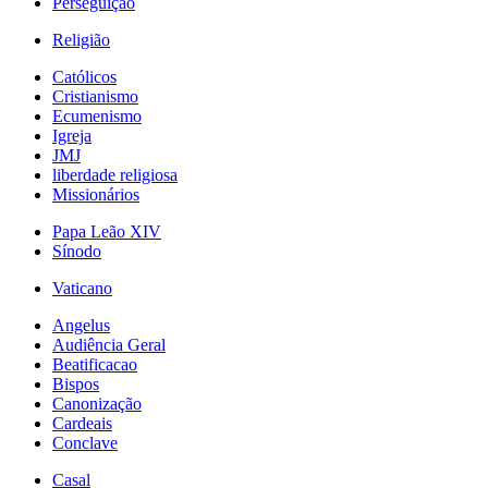
Perseguição
Religião
Católicos
Cristianismo
Ecumenismo
Igreja
JMJ
liberdade religiosa
Missionários
Papa Leão XIV
Sínodo
Vaticano
Angelus
Audiência Geral
Beatificacao
Bispos
Canonização
Cardeais
Conclave
Casal