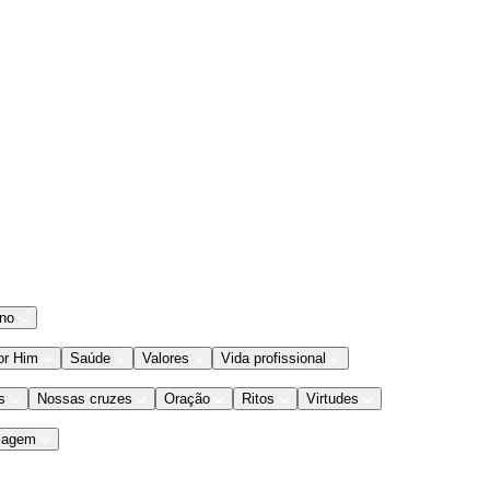
ano
or Him
Saúde
Valores
Vida profissional
s
Nossas cruzes
Oração
Ritos
Virtudes
iagem