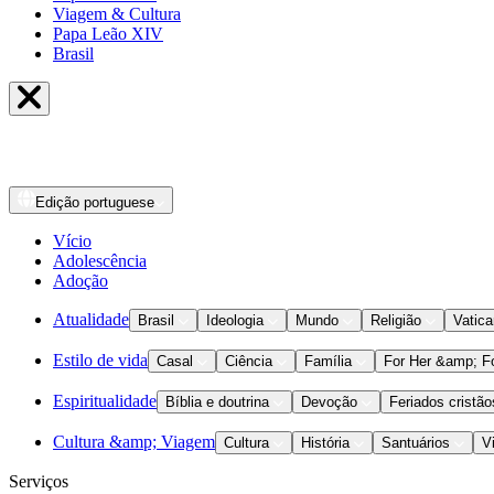
Viagem & Cultura
Papa Leão XIV
Brasil
Edição
portuguese
Vício
Adolescência
Adoção
Atualidade
Brasil
Ideologia
Mundo
Religião
Vatic
Estilo de vida
Casal
Ciência
Família
For Her &amp; F
Espiritualidade
Bíblia e doutrina
Devoção
Feriados cristão
Cultura &amp; Viagem
Cultura
História
Santuários
V
Serviços