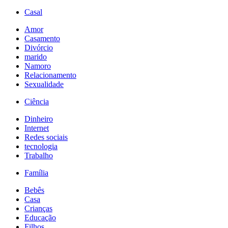
Casal
Amor
Casamento
Divórcio
marido
Namoro
Relacionamento
Sexualidade
Ciência
Dinheiro
Internet
Redes sociais
tecnologia
Trabalho
Família
Bebês
Casa
Crianças
Educação
Filhos