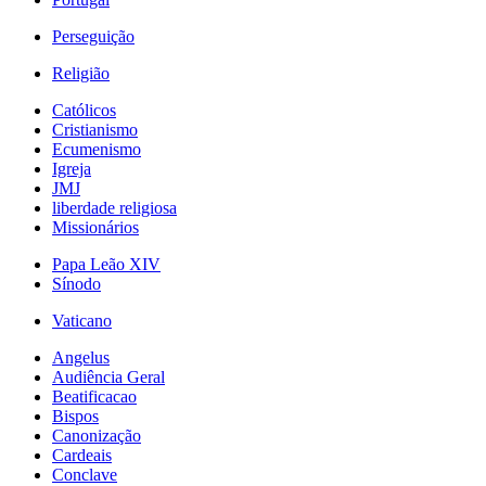
Perseguição
Religião
Católicos
Cristianismo
Ecumenismo
Igreja
JMJ
liberdade religiosa
Missionários
Papa Leão XIV
Sínodo
Vaticano
Angelus
Audiência Geral
Beatificacao
Bispos
Canonização
Cardeais
Conclave