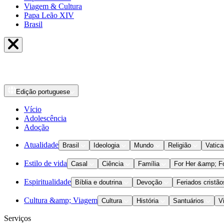
Viagem & Cultura
Papa Leão XIV
Brasil
Edição
portuguese
Vício
Adolescência
Adoção
Atualidade
Brasil
Ideologia
Mundo
Religião
Vatic
Estilo de vida
Casal
Ciência
Família
For Her &amp; F
Espiritualidade
Bíblia e doutrina
Devoção
Feriados cristão
Cultura &amp; Viagem
Cultura
História
Santuários
V
Serviços