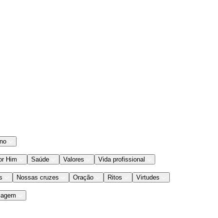
ano
or Him
Saúde
Valores
Vida profissional
s
Nossas cruzes
Oração
Ritos
Virtudes
iagem