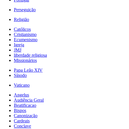
Perseguição
Religião
Católicos
Cristianismo
Ecumenismo
Igreja
JMJ
liberdade religiosa
Missionários
Papa Leão XIV
Sínodo
Vaticano
Angelus
Audiência Geral
Beatificacao
Bispos
Canonização
Cardeais
Conclave