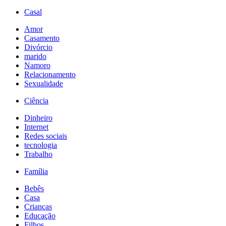
Casal
Amor
Casamento
Divórcio
marido
Namoro
Relacionamento
Sexualidade
Ciência
Dinheiro
Internet
Redes sociais
tecnologia
Trabalho
Família
Bebês
Casa
Crianças
Educação
Filhos