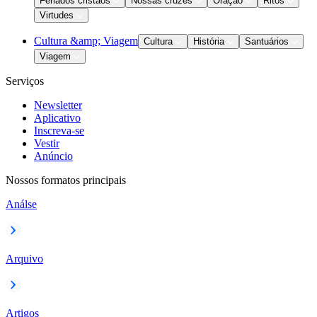
Feriados cristãos
Nossas cruzes
Oração
Ritos
Virtudes
Cultura &amp; Viagem
Cultura
História
Santuários
Viagem
Serviços
Newsletter
Aplicativo
Inscreva-se
Vestir
Anúncio
Nossos formatos principais
Análse
Arquivo
Artigos