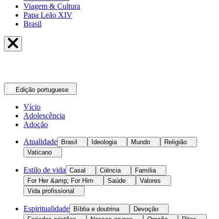
Viagem & Cultura
Papa Leão XIV
Brasil
Edição
portuguese
Vício
Adolescência
Adoção
Atualidade
Brasil
Ideologia
Mundo
Religião
Vaticano
Estilo de vida
Casal
Ciência
Família
For Her &amp; For Him
Saúde
Valores
Vida profissional
Espiritualidade
Bíblia e doutrina
Devoção