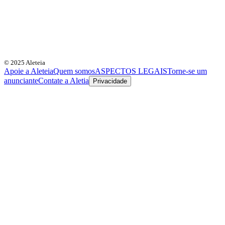
© 2025 Aleteia
Apoie a Aleteia
Quem somos
ASPECTOS LEGAIS
Torne-se um
anunciante
Contate a Aletia
Privacidade