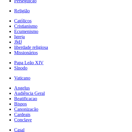
Perseguição
Religião
Católicos
Cristianismo
Ecumenismo
Igreja
JMJ
liberdade religiosa
Missionários
Papa Leão XIV
Sínodo
Vaticano
Angelus
Audiência Geral
Beatificacao
Bispos
Canonização
Cardeais
Conclave
Casal