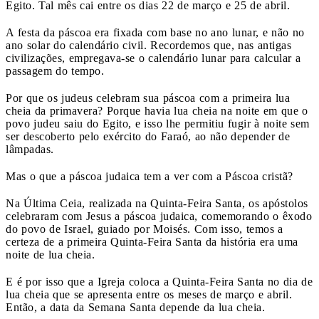
Egito. Tal mês cai entre os dias 22 de março e 25 de abril.
A festa da páscoa era fixada com base no ano lunar, e não no
ano solar do calendário civil. Recordemos que, nas antigas
civilizações, empregava-se o calendário lunar para calcular a
passagem do tempo.
Por que os judeus celebram sua páscoa com a primeira lua
cheia da primavera? Porque havia lua cheia na noite em que o
povo judeu saiu do Egito, e isso lhe permitiu fugir à noite sem
ser descoberto pelo exército do Faraó, ao não depender de
lâmpadas.
Mas o que a páscoa judaica tem a ver com a Páscoa cristã?
Na Última Ceia, realizada na Quinta-Feira Santa, os apóstolos
celebraram com Jesus a páscoa judaica, comemorando o êxodo
do povo de Israel, guiado por Moisés. Com isso, temos a
certeza de a primeira Quinta-Feira Santa da história era uma
noite de lua cheia.
E é por isso que a Igreja coloca a Quinta-Feira Santa no dia de
lua cheia que se apresenta entre os meses de março e abril.
Então, a data da Semana Santa depende da lua cheia.