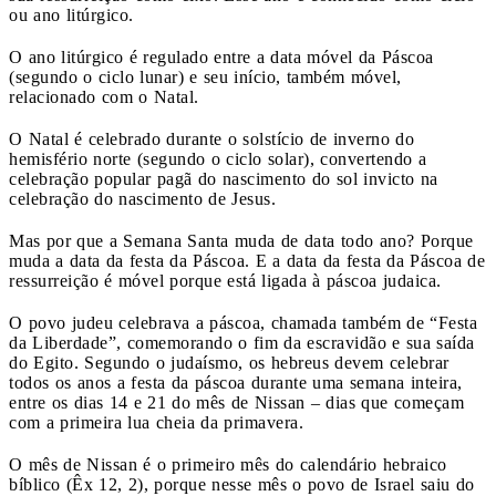
ou ano litúrgico.
O ano litúrgico é regulado entre a data móvel da Páscoa
(segundo o ciclo lunar) e seu início, também móvel,
relacionado com o Natal.
O Natal é celebrado durante o solstício de inverno do
hemisfério norte (segundo o ciclo solar), convertendo a
celebração popular pagã do nascimento do sol invicto na
celebração do nascimento de Jesus.
Mas por que a Semana Santa muda de data todo ano? Porque
muda a data da festa da Páscoa. E a data da festa da Páscoa de
ressurreição é móvel porque está ligada à páscoa judaica.
O povo judeu celebrava a páscoa, chamada também de “Festa
da Liberdade”, comemorando o fim da escravidão e sua saída
do Egito. Segundo o judaísmo, os hebreus devem celebrar
todos os anos a festa da páscoa durante uma semana inteira,
entre os dias 14 e 21 do mês de Nissan – dias que começam
com a primeira lua cheia da primavera.
O mês de Nissan é o primeiro mês do calendário hebraico
bíblico (Êx 12, 2), porque nesse mês o povo de Israel saiu do