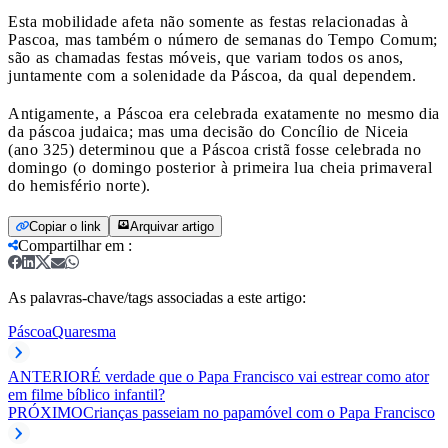
Esta mobilidade afeta não somente as festas relacionadas à
Pascoa, mas também o número de semanas do Tempo Comum;
são as chamadas festas móveis, que variam todos os anos,
juntamente com a solenidade da Páscoa, da qual dependem.
Antigamente, a Páscoa era celebrada exatamente no mesmo dia
da páscoa judaica; mas uma decisão do Concílio de Niceia
(ano 325) determinou que a Páscoa cristã fosse celebrada no
domingo (o domingo posterior à primeira lua cheia primaveral
do hemisfério norte).
Copiar o link
Arquivar artigo
Compartilhar em
:
As palavras-chave/tags associadas a este artigo:
Páscoa
Quaresma
ANTERIOR
É verdade que o Papa Francisco vai estrear como ator
em filme bíblico infantil?
PRÓXIMO
Crianças passeiam no papamóvel com o Papa Francisco