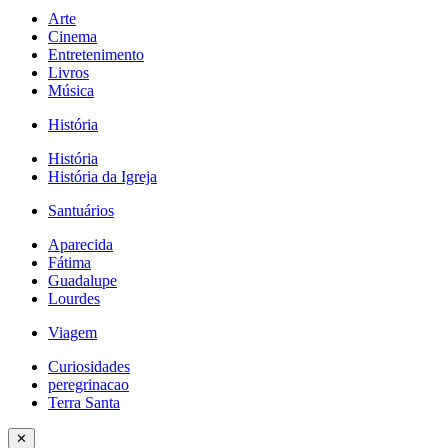
Arte
Cinema
Entretenimento
Livros
Música
História
História
História da Igreja
Santuários
Aparecida
Fátima
Guadalupe
Lourdes
Viagem
Curiosidades
peregrinacao
Terra Santa
✕