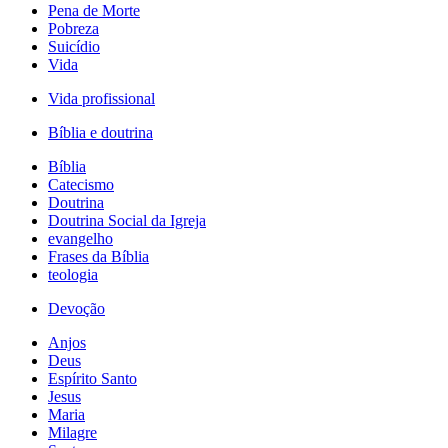
Pena de Morte
Pobreza
Suicídio
Vida
Vida profissional
Bíblia e doutrina
Bíblia
Catecismo
Doutrina
Doutrina Social da Igreja
evangelho
Frases da Bíblia
teologia
Devoção
Anjos
Deus
Espírito Santo
Jesus
Maria
Milagre