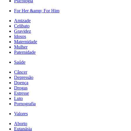
Psicologia
For Her &amp; For Him
Amizade
Celibato
Gravidez
Idosos
Maternidade
Mulher
Paternidade
Saúde
Câncer
Depressão
Doença
Drogas
Estresse
Luto
Pornografia
Valores
Aborto
Eutanásia