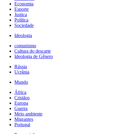
Economia
Esporte
Justiça
Política
Sociedade
Ideologia
comunismo
Cultura do descarte
Ideologia de Gênero
Rússia
Ucrânia
Mundo
África
Cristãos
Europa
Guerra
Meio ambiente
Migrantes
Portugal