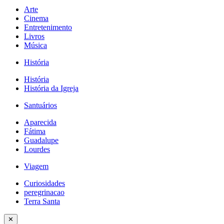
Arte
Cinema
Entretenimento
Livros
Música
História
História
História da Igreja
Santuários
Aparecida
Fátima
Guadalupe
Lourdes
Viagem
Curiosidades
peregrinacao
Terra Santa
✕