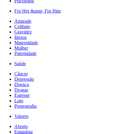
Psicologia
For Her &amp; For Him
Amizade
Celibato
Gravidez
Idosos
Maternidade
Mulher
Paternidade
Saúde
Câncer
Depressão
Doença
Drogas
Estresse
Luto
Pornografia
Valores
Aborto
Eutanásia