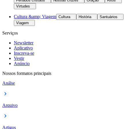
Feriados cristãos
Nossas cruzes
Oração
Ritos
Virtudes
Cultura &amp; Viagem
Cultura
História
Santuários
Viagem
Serviços
Newsletter
Aplicativo
Inscreva-se
Vestir
Anúncio
Nossos formatos principais
Análse
Arquivo
Artigos