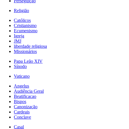
Perseguição
Religião
Católicos
Cristianismo
Ecumenismo
Igreja
JMJ
liberdade religiosa
Missionários
Papa Leão XIV
Sínodo
Vaticano
Angelus
Audiência Geral
Beatificacao
Bispos
Canonização
Cardeais
Conclave
Casal