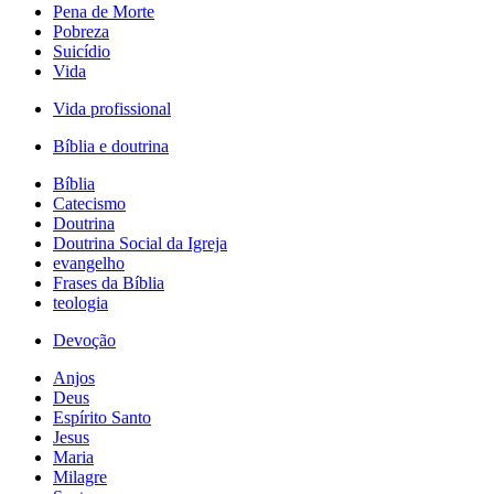
Pena de Morte
Pobreza
Suicídio
Vida
Vida profissional
Bíblia e doutrina
Bíblia
Catecismo
Doutrina
Doutrina Social da Igreja
evangelho
Frases da Bíblia
teologia
Devoção
Anjos
Deus
Espírito Santo
Jesus
Maria
Milagre