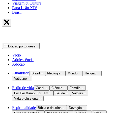
Viagem & Cultura
Papa Leão XIV
Brasil
Edição
portuguese
Vício
Adolescência
Adoção
Atualidade
Brasil
Ideologia
Mundo
Religião
Vaticano
Estilo de vida
Casal
Ciência
Família
For Her &amp; For Him
Saúde
Valores
Vida profissional
Espiritualidade
Bíblia e doutrina
Devoção