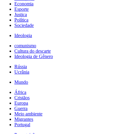
Economia
Esporte
Justiça
Política
Sociedade
Ideologia
comunismo
Cultura do descarte
Ideologia de Gênero
Rússia
Ucrânia
Mundo
África
Cristãos
Europa
Guerra
Meio ambiente
Migrantes
Portugal