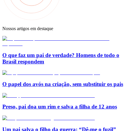
Nossos artigos em destaque
O que faz um pai de verdade? Homens de todo o
Brasil respondem
O papel dos avós na criação, sem substituir os pais
Preso, pai doa um rim e salva a filha de 12 anos
Um pai salva o filho da guerra: “Dê-me o fuzil”