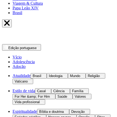
Viagem & Cultura
Papa Leão XIV
Brasil
Edição
portuguese
Vício
Adolescência
Adoção
Atualidade
Brasil
Ideologia
Mundo
Religião
Vaticano
Estilo de vida
Casal
Ciência
Família
For Her &amp; For Him
Saúde
Valores
Vida profissional
Espiritualidade
Bíblia e doutrina
Devoção