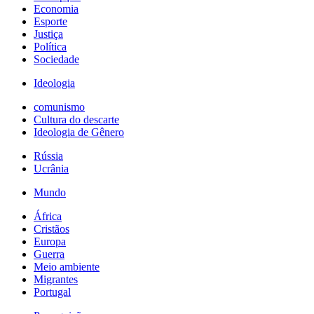
Economia
Esporte
Justiça
Política
Sociedade
Ideologia
comunismo
Cultura do descarte
Ideologia de Gênero
Rússia
Ucrânia
Mundo
África
Cristãos
Europa
Guerra
Meio ambiente
Migrantes
Portugal