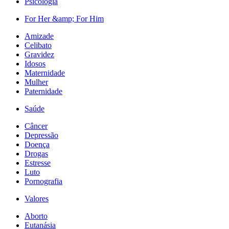
Psicologia
For Her &amp; For Him
Amizade
Celibato
Gravidez
Idosos
Maternidade
Mulher
Paternidade
Saúde
Câncer
Depressão
Doença
Drogas
Estresse
Luto
Pornografia
Valores
Aborto
Eutanásia