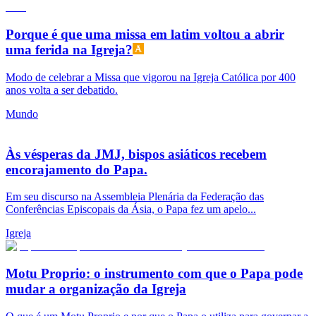
Porque é que uma missa em latim voltou a abrir
uma ferida na Igreja?
Modo de celebrar a Missa que vigorou na Igreja Católica por 400
anos volta a ser debatido.
Mundo
Às vésperas da JMJ, bispos asiáticos recebem
encorajamento do Papa.
Em seu discurso na Assembleia Plenária da Federação das
Conferências Episcopais da Ásia, o Papa fez um apelo...
Igreja
Motu Proprio: o instrumento com que o Papa pode
mudar a organização da Igreja