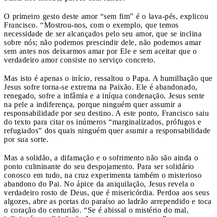
O primeiro gesto deste amor “sem fim” é o lava-pés, explicou
Francisco. “Mostrou-nos, com o exemplo, que temos
necessidade de ser alcançados pelo seu amor, que se inclina
sobre nós; não podemos prescindir dele, não podemos amar
sem antes nos deixarmos amar por Ele e sem aceitar que o
verdadeiro amor consiste no serviço concreto.
Mas isto é apenas o início, ressaltou o Papa. A humilhação que
Jesus sofre torna-se extrema na Paixão. Ele é abandonado,
renegado, sofre a infâmia e a iníqua condenação. Jesus sente
na pele a indiferença, porque ninguém quer assumir a
responsabilidade por seu destino. A este ponto, Francisco saiu
do texto para citar os inúmeros “marginalizados, prófugos e
refugiados” dos quais ninguém quer asumir a responsabilidade
por sua sorte.
Mas a solidão, a difamação e o sofrimento não são ainda o
ponto culminante do seu despojamento. Para ser solidário
conosco em tudo, na cruz experimenta também o misterioso
abandono do Pai. No ápice da aniquilação, Jesus revela o
verdadeiro rosto de Deus, que é misericórdia. Perdoa aos seus
algozes, abre as portas do paraíso ao ladrão arrependido e toca
o coração do centurião. “Se é abissal o mistério do mal,