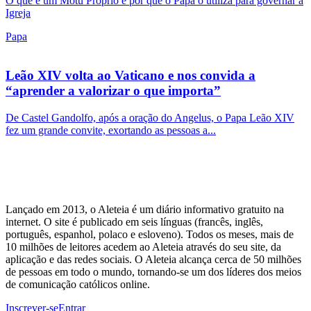
O que é um Motu Proprio e por que o Papa o utiliza para governar a
Igreja
Papa
Leão XIV volta ao Vaticano e nos convida a
“aprender a valorizar o que importa”
De Castel Gandolfo, após a oração do Angelus, o Papa Leão XIV
fez um grande convite, exortando as pessoas a...
Lançado em 2013, o Aleteia é um diário informativo gratuito na
internet. O site é publicado em seis línguas (francês, inglês,
português, espanhol, polaco e esloveno). Todos os meses, mais de
10 milhões de leitores acedem ao Aleteia através do seu site, da
aplicação e das redes sociais. O Aleteia alcança cerca de 50 milhões
de pessoas em todo o mundo, tornando-se um dos líderes dos meios
de comunicação católicos online.
Inscrever-se
Entrar