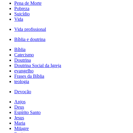
Pena de Morte
Pobreza
Suicídio
Vida
Vida profissional
Bíblia e doutrina
Bíblia
Catecismo
Doutrina
Doutrina Social da Igreja
evangelho
Frases da Bíblia
teologia
Devoção
Anjos
Deus
Espírito Santo
Jesus
Maria
Milagre