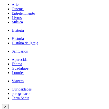
Arte
Cinema
Entretenimento
Livros
Música
História
História
História da Igreja
Santuários
Aparecida
Fátima
Guadalupe
Lourdes
Viagem
Curiosidades
peregrinacao
Terra Santa
✕