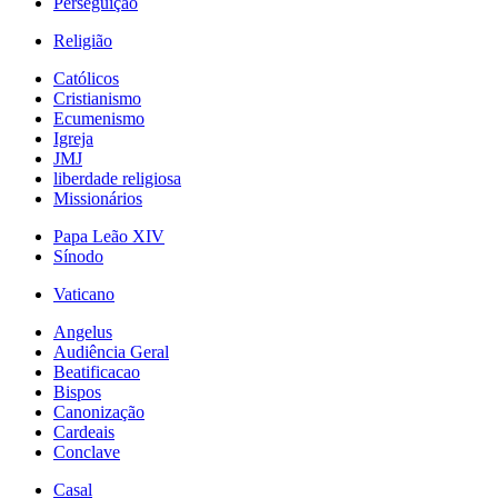
Perseguição
Religião
Católicos
Cristianismo
Ecumenismo
Igreja
JMJ
liberdade religiosa
Missionários
Papa Leão XIV
Sínodo
Vaticano
Angelus
Audiência Geral
Beatificacao
Bispos
Canonização
Cardeais
Conclave
Casal