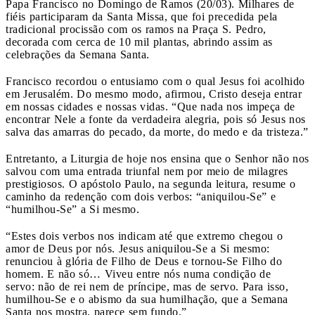
Papa Francisco no Domingo de Ramos (20/03). Milhares de
fiéis participaram da Santa Missa, que foi precedida pela
tradicional procissão com os ramos na Praça S. Pedro,
decorada com cerca de 10 mil plantas, abrindo assim as
celebrações da Semana Santa.
Francisco recordou o entusiamo com o qual Jesus foi acolhido
em Jerusalém. Do mesmo modo, afirmou, Cristo deseja entrar
em nossas cidades e nossas vidas. “Que nada nos impeça de
encontrar Nele a fonte da verdadeira alegria, pois só Jesus nos
salva das amarras do pecado, da morte, do medo e da tristeza.”
Entretanto, a Liturgia de hoje nos ensina que o Senhor não nos
salvou com uma entrada triunfal nem por meio de milagres
prestigiosos. O apóstolo Paulo, na segunda leitura, resume o
caminho da redenção com dois verbos: “aniquilou-Se” e
“humilhou-Se” a Si mesmo.
“Estes dois verbos nos indicam até que extremo chegou o
amor de Deus por nós. Jesus aniquilou-Se a Si mesmo:
renunciou à glória de Filho de Deus e tornou-Se Filho do
homem. E não só… Viveu entre nós numa condição de
servo: não de rei nem de príncipe, mas de servo. Para isso,
humilhou-Se e o abismo da sua humilhação, que a Semana
Santa nos mostra, parece sem fundo.”