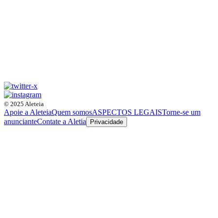
© 2025 Aleteia
Apoie a Aleteia
Quem somos
ASPECTOS LEGAIS
Torne-se um
anunciante
Contate a Aletia
Privacidade