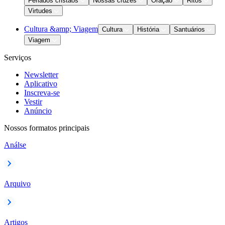
Feriados cristãos
Nossas cruzes
Oração
Ritos
Virtudes
Cultura &amp; Viagem
Cultura
História
Santuários
Viagem
Serviços
Newsletter
Aplicativo
Inscreva-se
Vestir
Anúncio
Nossos formatos principais
Análse
Arquivo
Artigos