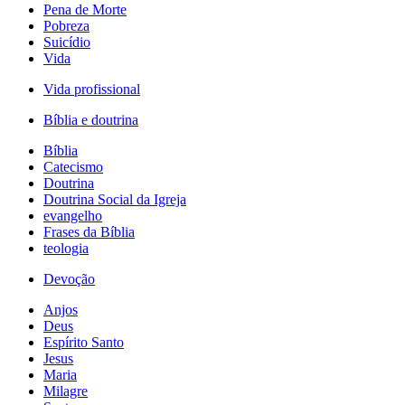
Pena de Morte
Pobreza
Suicídio
Vida
Vida profissional
Bíblia e doutrina
Bíblia
Catecismo
Doutrina
Doutrina Social da Igreja
evangelho
Frases da Bíblia
teologia
Devoção
Anjos
Deus
Espírito Santo
Jesus
Maria
Milagre