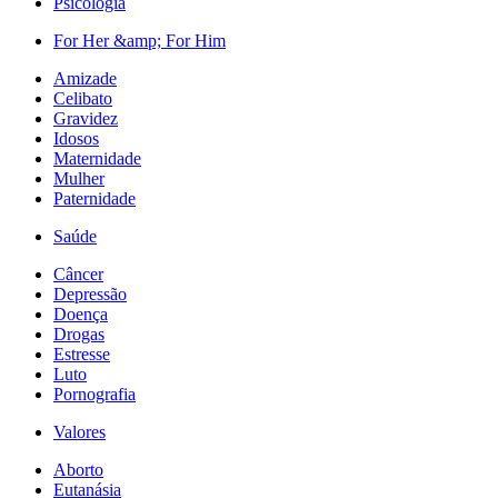
Psicologia
For Her &amp; For Him
Amizade
Celibato
Gravidez
Idosos
Maternidade
Mulher
Paternidade
Saúde
Câncer
Depressão
Doença
Drogas
Estresse
Luto
Pornografia
Valores
Aborto
Eutanásia