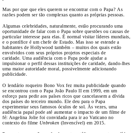
Mas por que que eles querem se encontrar com o Papa? As
razões podem ser tão complexas quanto as próprias pessoas.
Algumas celebridades, naturalmente, estão procurando uma
oportunidade de falar com o Papa sobre questões ou causas de
particular interesse para elas. É normal visitar líderes mundiais,
e o pontífice é um chefe de Estado. Mas isso se estende a
habitantes de Hollywood também – muitos dos quais estão
envolvidos com seus próprios projetos especiais de
caridade. Uma audiência com o Papa pode ajudar a
impulsionar o perfil dessas instituições de caridade, dando-lhes
uma maior autoridade moral, possivelmente adicionando
publicidade.
O lendário roqueiro Bono Vox fez muita publicidade quando
se encontrou com o Papa João Paulo II em 1999, em um
esforço para pedir aos países ricos que cancelassem a dívida
dos países do terceiro mundo. Ele deu para o Papa
experimentar seus famosos óculos de sol. Às vezes, uma
audiência papal pode até aumentar o impacto de um filme de
fé: Angelina Jolie foi convidada para ir ao Vaticano no
contexto do filme
Unbroken
(Invencível) em 2015.