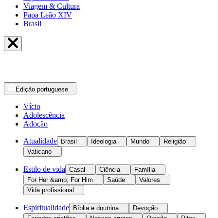
Viagem & Cultura
Papa Leão XIV
Brasil
Edição
portuguese
Vício
Adolescência
Adoção
Atualidade
Brasil
Ideologia
Mundo
Religião
Vaticano
Estilo de vida
Casal
Ciência
Família
For Her &amp; For Him
Saúde
Valores
Vida profissional
Espiritualidade
Bíblia e doutrina
Devoção