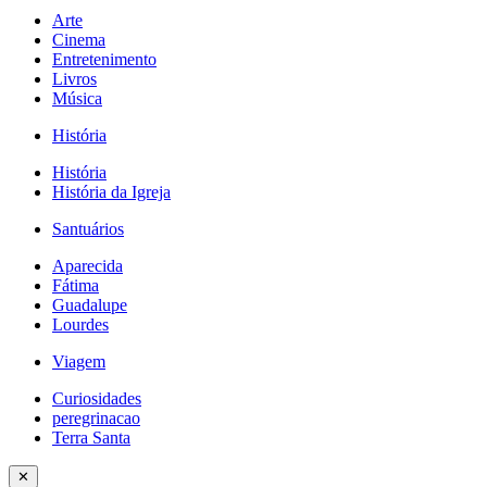
Arte
Cinema
Entretenimento
Livros
Música
História
História
História da Igreja
Santuários
Aparecida
Fátima
Guadalupe
Lourdes
Viagem
Curiosidades
peregrinacao
Terra Santa
✕