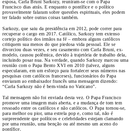
esposa, Carla Bruni Sarkozy, reuniram-se com o Papa
Francisco dias atrás. E enquanto o pontífice e o político
provavelmente falaram sobre questões espirituais, eles podem
ter falado sobre outras coisas também.
Sarkozy, que saiu da presidência em 2012, pode correr para
recuperar o cargo em 2017. Católico, Sarkozy tem extenso
cortejo político dos irmãos na fé – embora alguns católicos
critiquem sua menos do que piedosa vida pessoal. Ele se
divorciou duas vezes, e seu casamento com Carla Bruni, ex-
modelo, causou polêmica, devido à trajetória de trabalho dela,
incluindo posar nua. Na verdade, quando Sarkozy marcou uma
reunião com o Papa Bento XVI em 2010 (talvez, alguns
especularam, em um esforço para fortalecer seus números nas
pesquisas com católicos franceses), funcionários do Papa
enviaram ao embaixador francês uma mensagem dizendo:
“Carla Sarkozy não é bem-vinda no Vaticano”.
Tal mensagem não foi enviada desta vez. O Papa Francisco
promove uma imagem mais aberta, e a mudança de tom tem
ressoado entre os católicos e não católicos. O Papa tornou-se,
para melhor ou pior, uma estrela pop e, como tal, não é
surpreendente que políticos e celebridades estejam clamando
por uma reunião, uma benção ou até mesmo um aceno do
pontífice.