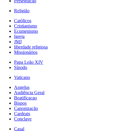
Perseguição
Religião
Católicos
Cristianismo
Ecumenismo
Igreja
JMJ
liberdade religiosa
Missionários
Papa Leão XIV
Sínodo
Vaticano
Angelus
Audiência Geral
Beatificacao
Bispos
Canonização
Cardeais
Conclave
Casal