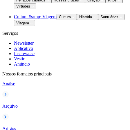
Feriados cristãos
Nossas cruzes
Oração
Ritos
Virtudes
Cultura &amp; Viagem
Cultura
História
Santuários
Viagem
Serviços
Newsletter
Aplicativo
Inscreva-se
Vestir
Anúncio
Nossos formatos principais
Análse
Arquivo
Artigos