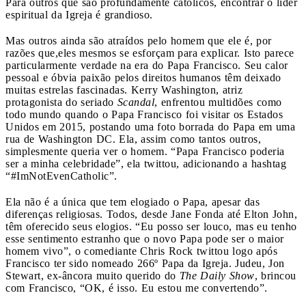
Para outros que são profundamente católicos, encontrar o líder
espiritual da Igreja é grandioso.
Mas outros ainda são atraídos pelo homem que ele é, por
razões que,eles mesmos se esforçam para explicar. Isto parece
particularmente verdade na era do Papa Francisco. Seu calor
pessoal e óbvia paixão pelos direitos humanos têm deixado
muitas estrelas fascinadas. Kerry Washington, atriz
protagonista do seriado
Scandal
, enfrentou multidões como
todo mundo quando o Papa Francisco foi visitar os Estados
Unidos em 2015, postando uma foto borrada do Papa em uma
rua de Washington DC. Ela, assim como tantos outros,
simplesmente queria ver o homem. “Papa Francisco poderia
ser a minha celebridade”, ela twittou, adicionando a hashtag
“#ImNotEvenCatholic”.
Ela não é a única que tem elogiado o Papa, apesar das
diferenças religiosas. Todos, desde Jane Fonda até Elton John,
têm oferecido seus elogios. “Eu posso ser louco, mas eu tenho
esse sentimento estranho que o novo Papa pode ser o maior
homem vivo”, o comediante Chris Rock twittou logo após
Francisco ter sido nomeado 266º Papa da Igreja. Judeu, Jon
Stewart, ex-âncora muito querido do
The Daily Show
, brincou
com Francisco, “OK, é isso. Eu estou me convertendo”.