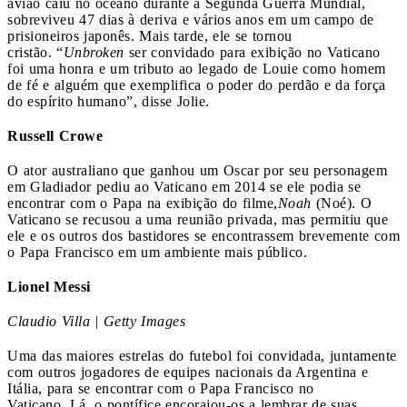
avião caiu no oceano durante a Segunda Guerra Mundial,
sobreviveu 47 dias à deriva e vários anos em um campo de
prisioneiros japonês. Mais tarde, ele se tornou
cristão. “
Unbroken
ser convidado para exibição no Vaticano
foi uma honra e um tributo ao legado de Louie como homem
de fé e alguém que exemplifica o poder do perdão e da força
do espírito humano”, disse Jolie.
Russell Crowe
O ator australiano que ganhou um Oscar por seu personagem
em Gladiador pediu ao Vaticano em 2014 se ele podia se
encontrar com o Papa na exibição do filme,
Noah
(Noé). O
Vaticano se recusou a uma reunião privada, mas permitiu que
ele e os outros dos bastidores se encontrassem brevemente com
o Papa Francisco em um ambiente mais público.
Lionel Messi
Claudio Villa | Getty Images
Uma das maiores estrelas do futebol foi convidada, juntamente
com outros jogadores de equipes nacionais da Argentina e
Itália, para se encontrar com o Papa Francisco no
Vaticano. Lá, o pontífice encorajou-os a lembrar de suas