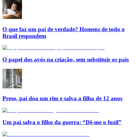
O que faz um pai de verdade? Homens de todo o
Brasil respondem
O papel dos avós na criação, sem substituir os pais
Preso, pai doa um rim e salva a filha de 12 anos
Um pai salva o filho da guerra: “Dê-me o fuzil”