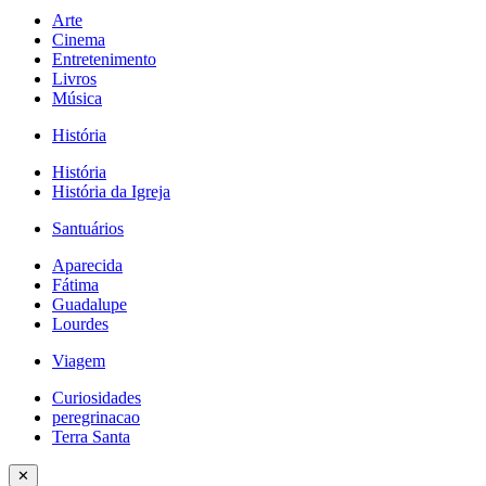
Arte
Cinema
Entretenimento
Livros
Música
História
História
História da Igreja
Santuários
Aparecida
Fátima
Guadalupe
Lourdes
Viagem
Curiosidades
peregrinacao
Terra Santa
✕