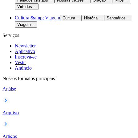
Feriados cristãos
Nossas cruzes
Oração
Ritos
Virtudes
Cultura &amp; Viagem
Cultura
História
Santuários
Viagem
Serviços
Newsletter
Aplicativo
Inscreva-se
Vestir
Anúncio
Nossos formatos principais
Análse
Arquivo
Artigos