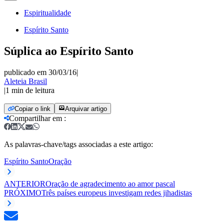
Espiritualidade
Espírito Santo
Súplica ao Espírito Santo
publicado em 30/03/16
|
Aleteia Brasil
|
1
min de leitura
Copiar o link
Arquivar artigo
Compartilhar em
:
As palavras-chave/tags associadas a este artigo:
Espírito Santo
Oração
ANTERIOR
Oração de agradecimento ao amor pascal
PRÓXIMO
Três países europeus investigam redes jihadistas