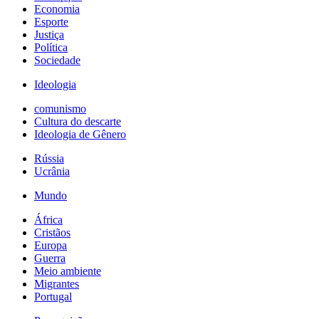
Economia
Esporte
Justiça
Política
Sociedade
Ideologia
comunismo
Cultura do descarte
Ideologia de Gênero
Rússia
Ucrânia
Mundo
África
Cristãos
Europa
Guerra
Meio ambiente
Migrantes
Portugal