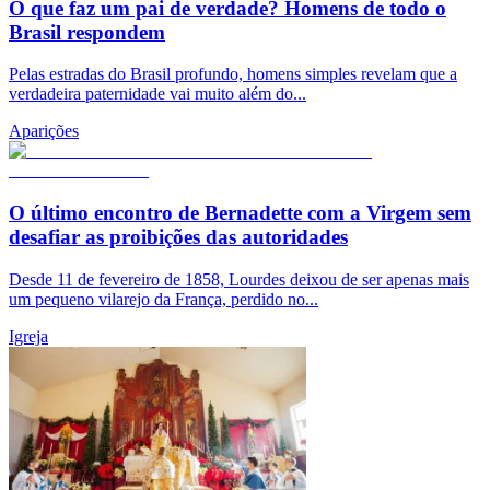
O que faz um pai de verdade? Homens de todo o
Brasil respondem
Pelas estradas do Brasil profundo, homens simples revelam que a
verdadeira paternidade vai muito além do...
Aparições
O último encontro de Bernadette com a Virgem sem
desafiar as proibições das autoridades
Desde 11 de fevereiro de 1858, Lourdes deixou de ser apenas mais
um pequeno vilarejo da França, perdido no...
Igreja