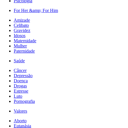
Psicologia
For Her &amp; For Him
Amizade
Celibato
Gravidez
Idosos
Maternidade
Mulher
Paternidade
Saúde
Câncer
Depressão
Doença
Drogas
Estresse
Luto
Pornografia
Valores
Aborto
Eutanásia