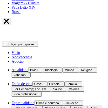
Viagem & Cultura
Papa Leão XIV
Brasil
Edição
portuguese
Vício
Adolescência
Adoção
Atualidade
Brasil
Ideologia
Mundo
Religião
Vaticano
Estilo de vida
Casal
Ciência
Família
For Her &amp; For Him
Saúde
Valores
Vida profissional
Espiritualidade
Bíblia e doutrina
Devoção