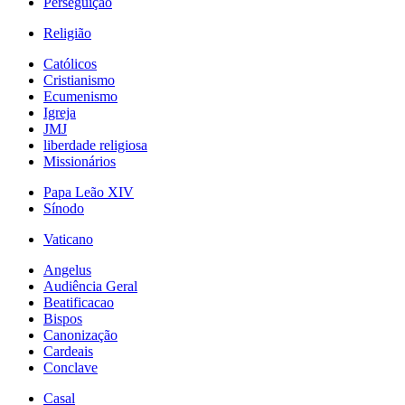
Perseguição
Religião
Católicos
Cristianismo
Ecumenismo
Igreja
JMJ
liberdade religiosa
Missionários
Papa Leão XIV
Sínodo
Vaticano
Angelus
Audiência Geral
Beatificacao
Bispos
Canonização
Cardeais
Conclave
Casal