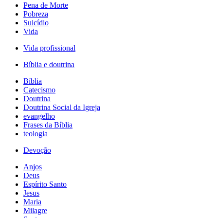
Pena de Morte
Pobreza
Suicídio
Vida
Vida profissional
Bíblia e doutrina
Bíblia
Catecismo
Doutrina
Doutrina Social da Igreja
evangelho
Frases da Bíblia
teologia
Devoção
Anjos
Deus
Espírito Santo
Jesus
Maria
Milagre