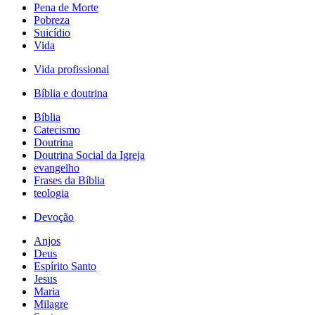
Pena de Morte
Pobreza
Suicídio
Vida
Vida profissional
Bíblia e doutrina
Bíblia
Catecismo
Doutrina
Doutrina Social da Igreja
evangelho
Frases da Bíblia
teologia
Devoção
Anjos
Deus
Espírito Santo
Jesus
Maria
Milagre