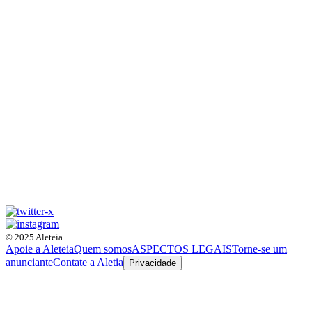
© 2025 Aleteia
Apoie a Aleteia
Quem somos
ASPECTOS LEGAIS
Torne-se um
anunciante
Contate a Aletia
Privacidade