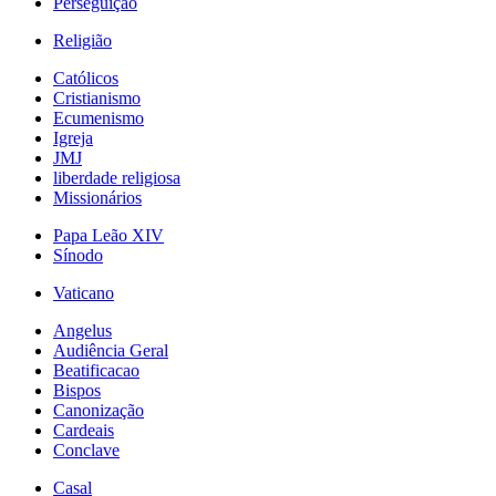
Perseguição
Religião
Católicos
Cristianismo
Ecumenismo
Igreja
JMJ
liberdade religiosa
Missionários
Papa Leão XIV
Sínodo
Vaticano
Angelus
Audiência Geral
Beatificacao
Bispos
Canonização
Cardeais
Conclave
Casal