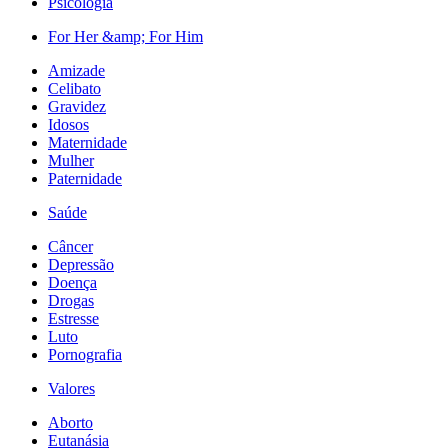
Psicologia
For Her &amp; For Him
Amizade
Celibato
Gravidez
Idosos
Maternidade
Mulher
Paternidade
Saúde
Câncer
Depressão
Doença
Drogas
Estresse
Luto
Pornografia
Valores
Aborto
Eutanásia