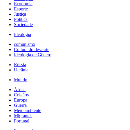
Economia
Esporte
Justiça
Política
Sociedade
Ideologia
comunismo
Cultura do descarte
Ideologia de Gênero
Rússia
Ucrânia
Mundo
África
Cristãos
Europa
Guerra
Meio ambiente
Migrantes
Portugal