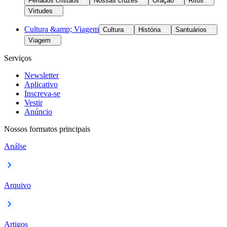
Feriados cristãos
Nossas cruzes
Oração
Ritos
Virtudes
Cultura &amp; Viagem
Cultura
História
Santuários
Viagem
Serviços
Newsletter
Aplicativo
Inscreva-se
Vestir
Anúncio
Nossos formatos principais
Análse
Arquivo
Artigos