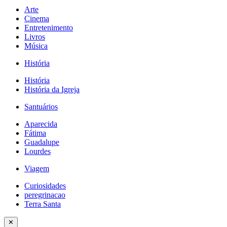
Arte
Cinema
Entretenimento
Livros
Música
História
História
História da Igreja
Santuários
Aparecida
Fátima
Guadalupe
Lourdes
Viagem
Curiosidades
peregrinacao
Terra Santa
✕