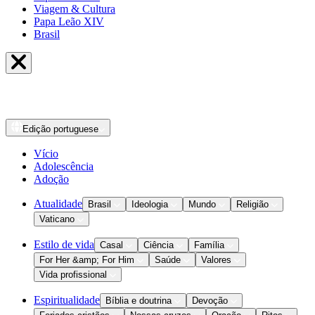
Viagem & Cultura
Papa Leão XIV
Brasil
Edição
portuguese
Vício
Adolescência
Adoção
Atualidade
Brasil
Ideologia
Mundo
Religião
Vaticano
Estilo de vida
Casal
Ciência
Família
For Her &amp; For Him
Saúde
Valores
Vida profissional
Espiritualidade
Bíblia e doutrina
Devoção