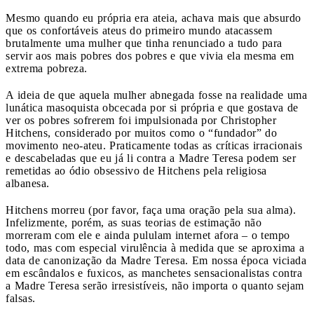
Mesmo quando eu própria era ateia, achava mais que absurdo
que os confortáveis ateus do primeiro mundo atacassem
brutalmente uma mulher que tinha renunciado a tudo para
servir aos mais pobres dos pobres e que vivia ela mesma em
extrema pobreza.
A ideia de que aquela mulher abnegada fosse na realidade uma
lunática masoquista obcecada por si própria e que gostava de
ver os pobres sofrerem foi impulsionada por Christopher
Hitchens, considerado por muitos como o “fundador” do
movimento neo-ateu. Praticamente todas as críticas irracionais
e descabeladas que eu já li contra a Madre Teresa podem ser
remetidas ao ódio obsessivo de Hitchens pela religiosa
albanesa.
Hitchens morreu (por favor, faça uma oração pela sua alma).
Infelizmente, porém, as suas teorias de estimação não
morreram com ele e ainda pululam internet afora – o tempo
todo, mas com especial virulência à medida que se aproxima a
data de canonização da Madre Teresa. Em nossa época viciada
em escândalos e fuxicos, as manchetes sensacionalistas contra
a Madre Teresa serão irresistíveis, não importa o quanto sejam
falsas.