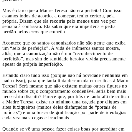
Mas é claro que a Madre Teresa não era perfeita! Com isso
estamos todos de acordo, a começar, tenho certeza, pela
própria. Dizem que ela recorria pelo menos uma vez por
semana à confissão. Ela sabia que era imperfeita e pedia
perdão pelos erros que cometia.
Acontece que os santos canonizados não são gente que exiba
um “selo de perfeição”. A vida de inúmeros santos mostra,
aliás, que a canonização não é um “reconhecimento de
perfeição”, mas sim de santidade heroica vivida precisamente
apesar da própria imperfeição.
Estando claro tudo isso (porque não há novidade nenhuma em
nada disso), para que tanta tinta derramada em críticas à Madre
Teresa? Será mesmo que não existem muitas outras figuras no
mundo sobre cujo comportamento condenável seria bem mais
necessário discutir? Parece que, por trás de tanto afã de criticar
a Madre Teresa, existe no mínimo uma caçada por cliques em
sites fuxiqueiros (muitos deles disfarçados de “portais de
notícias”) e uma busca de gratificação por parte de ideologias
cada vez mais cegas e irracionais.
Quando se vê uma pessoa fazer coisas boas por acreditar em