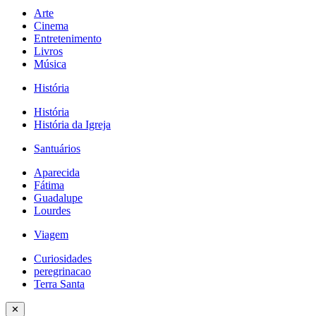
Arte
Cinema
Entretenimento
Livros
Música
História
História
História da Igreja
Santuários
Aparecida
Fátima
Guadalupe
Lourdes
Viagem
Curiosidades
peregrinacao
Terra Santa
✕