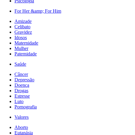
Psicologia
For Her &amp; For Him
Amizade
Celibato
Gravidez
Idosos
Maternidade
Mulher
Paternidade
Saúde
Câncer
Depressão
Doença
Drogas
Estresse
Luto
Pornografia
Valores
Aborto
Eutanásia