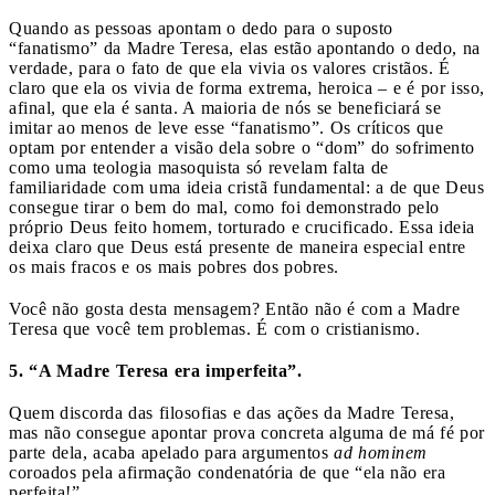
Quando as pessoas apontam o dedo para o suposto
“fanatismo” da Madre Teresa, elas estão apontando o dedo, na
verdade, para o fato de que ela vivia os valores cristãos. É
claro que ela os vivia de forma extrema, heroica – e é por isso,
afinal, que ela é santa. A maioria de nós se beneficiará se
imitar ao menos de leve esse “fanatismo”. Os críticos que
optam por entender a visão dela sobre o “dom” do sofrimento
como uma teologia masoquista só revelam falta de
familiaridade com uma ideia cristã fundamental: a de que Deus
consegue tirar o bem do mal, como foi demonstrado pelo
próprio Deus feito homem, torturado e crucificado. Essa ideia
deixa claro que Deus está presente de maneira especial entre
os mais fracos e os mais pobres dos pobres.
Você não gosta desta mensagem? Então não é com a Madre
Teresa que você tem problemas. É com o cristianismo.
5. “A Madre Teresa era imperfeita”.
Quem discorda das filosofias e das ações da Madre Teresa,
mas não consegue apontar prova concreta alguma de má fé por
parte dela, acaba apelado para argumentos
ad hominem
coroados pela afirmação condenatória de que “ela não era
perfeita!”.