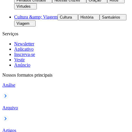
Feriados cristãos
Nossas cruzes
Oração
Ritos
Virtudes
Cultura &amp; Viagem
Cultura
História
Santuários
Viagem
Serviços
Newsletter
Aplicativo
Inscreva-se
Vestir
Anúncio
Nossos formatos principais
Análse
Arquivo
Artigos