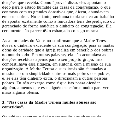
doações que recebia. Como “prova” disso, eles apontam o
dedo para o estado humilde das casas da congregação, o que
contrasta com os grandes donativos que, dizem, abundavam
em seus cofres. No entanto, nenhuma teoria se deu ao trabalho
de apontar exatamente como a fundadora teria desperdiçado ou
gerenciado de forma antiética o dinheiro da congregação. Ela
certamente não parece tê-lo esbanjado consigo mesma.
As autoridades do Vaticano confirmam que a Madre Teresa
doava o dinheiro excedente da sua congregação para as muitas
obras de caridade que a Igreja realiza em benefício dos pobres
no mundo todo. Em outras palavras, ela não acumulava as
doações recebidas apenas para o seu próprio grupo, mas
compartilhava essa riqueza, em sintonia com a missão da sua
organização. A Madre Teresa e suas irmãs são chamadas a
missionar com simplicidade entre os mais pobres dos pobres,
e, se elas têm dinheiro extra, o direcionam a outras pessoas
pobres. Eu não enxergo como é que isto possa ofender
alguém, a menos que esse alguém se esforce muito para ver
nisso alguma ofensa.
3. “Nas casas da Madre Teresa muitos abusos são
cometidos”.
Os críticos apontam o dedo para aquilo que chamam de