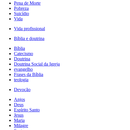
Pena de Morte
Pobreza
Suicídio
Vida
Vida profissional
Bíblia e doutrina
Bíblia
Catecismo
Doutrina
Doutrina Social da Igreja
evangelho
Frases da Bíblia
teologia
Devoção
Anjos
Deus
Espírito Santo
Jesus
Maria
Milagre