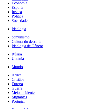
Economia
Esporte
Justiça
Política
Sociedade
Ideologia
comunismo
Cultura do descarte
Ideologia de Gênero
Rússia
Ucrânia
Mundo
África
Cristãos
Europa
Guerra
Meio ambiente
Migrantes
Portugal