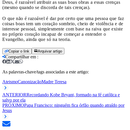
Deus, é razoável atribuir as suas boas obras a essas crenças
(mesmo quando se discorda de tais crenças).
O que não é razoável é dar por certo que uma pessoa que faz
coisas boas tem um coração sombrio, cheio de violência e de
interesse pessoal, simplesmente com base na raiva que existe
no próprio coração incapaz de começar a entender o
Evangelho, ainda que só na teoria.
Copiar o link
Arquivar artigo
Compartilhar em
:
As palavras-chave/tags associadas a este artigo:
Ateismo
Canonização
Madre Teresa
ANTERIOR
Recordando Kobe Bryant, formado na fé católica e
salvo por ela
PRÓXIMO
Papa Francisco: ninguém fica órfão quando atraído por
Jesus