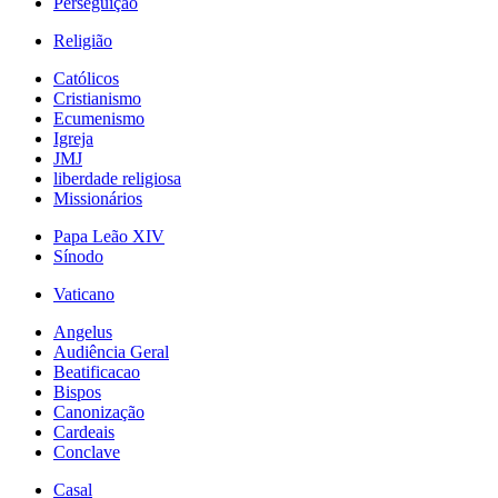
Perseguição
Religião
Católicos
Cristianismo
Ecumenismo
Igreja
JMJ
liberdade religiosa
Missionários
Papa Leão XIV
Sínodo
Vaticano
Angelus
Audiência Geral
Beatificacao
Bispos
Canonização
Cardeais
Conclave
Casal