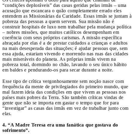
“condições deploráveis” das casas geridas pelas irmãs – uma
acusação que escancara o quão completamente errado eles
entendem as Missionárias da Caridade. Essas irmãs se juntam à
pobreza das pessoas a quem servem. Sua missão não é
construir hospitais de luxo nem trabalhar pela mudança política
– nobres missões, que muitos católicos desempenham em
coerência com seus próprios carismas. A missão específica
abraçada por elas é a de prestar cuidados a crianças e adultos
na mais desesperada das situações; é ajudar pessoas que, sem
essa ajuda, estariam vivendo e morrendo nas ruas das cidades
mais miseráveis do planeta. As próprias irmãs vivem na
pobreza total, dormindo no chão, lavando o seu único hábito
em baldes e pendurando-os para secar durante a noite.
Esse tipo de crítica vergonhosamente sem noção nasce com
frequência da mente de privilegiados do primeiro mundo, que
mal fazem ideia das condições em que vivem as pessoas nos
países mais pobres da Terra. São também críticas vindas de
gente que não se importa em gastar o tempo que for para
“investigar” as casas das irmãs em vez de trabalhar junto com
elas.
4. “A Madre Teresa era uma fanática que gostava do
sofrimento”.