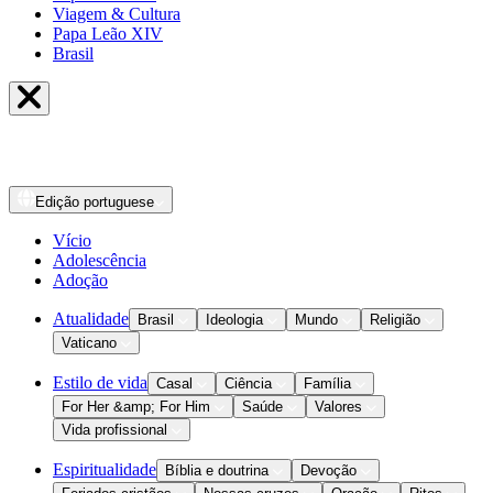
Viagem & Cultura
Papa Leão XIV
Brasil
Edição
portuguese
Vício
Adolescência
Adoção
Atualidade
Brasil
Ideologia
Mundo
Religião
Vaticano
Estilo de vida
Casal
Ciência
Família
For Her &amp; For Him
Saúde
Valores
Vida profissional
Espiritualidade
Bíblia e doutrina
Devoção