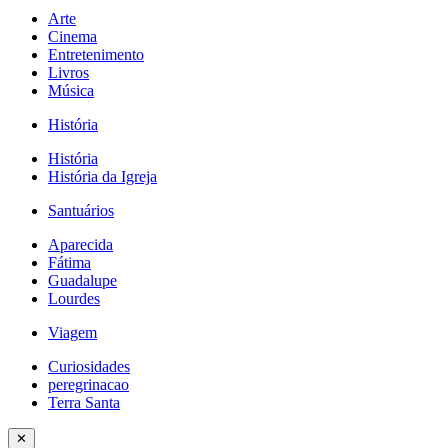
Arte
Cinema
Entretenimento
Livros
Música
História
História
História da Igreja
Santuários
Aparecida
Fátima
Guadalupe
Lourdes
Viagem
Curiosidades
peregrinacao
Terra Santa
✕