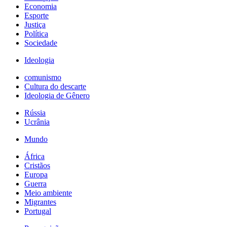
Economia
Esporte
Justiça
Política
Sociedade
Ideologia
comunismo
Cultura do descarte
Ideologia de Gênero
Rússia
Ucrânia
Mundo
África
Cristãos
Europa
Guerra
Meio ambiente
Migrantes
Portugal