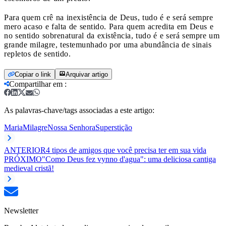
Para quem crê na inexistência de Deus, tudo é e será sempre
mero acaso e falta de sentido. Para quem acredita em Deus e
no sentido sobrenatural da existência, tudo é e será sempre um
grande milagre, testemunhado por uma abundância de sinais
repletos de sentido.
Copiar o link
Arquivar artigo
Compartilhar em
:
As palavras-chave/tags associadas a este artigo:
Maria
Milagre
Nossa Senhora
Superstição
ANTERIOR
4 tipos de amigos que você precisa ter em sua vida
PRÓXIMO
"Como Deus fez vynno d'agua": uma deliciosa cantiga
medieval cristã!
Newsletter