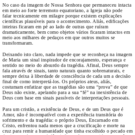
No caso da imagem de Nossa Senhora que permaneceu intacta
em meio ao forte terremoto equatoriano, a Igreja não pode
falar tecnicamente em milagre porque existem explicações
científicas plausíveis para o acontecimento. Aliás, edificações
inteiras ficaram em pé ao lado de outras que ruíram
dramaticamente, bem como objetos vários ficaram intactos em
meio aos milhares de pedaços em que outros muitos se
transformaram.
Deixando isto claro, nada impede que se reconheça na imagem
de Maria um sinal inspirador de encorajamento, esperança e
sentido no meio do absurdo da tragédia. Afinal, Deus sempre
fala através de sinais, tanto naturais quanto sobrenaturais, e
sempre deixa à liberdade de consciência de cada um a decisão
final de como interpretá-los. Os próprios ateus, aliás,
costumam enfatizar que as tragédias são uma “prova” de que
Deus não existe, apelando para a sua “fé” na inexistência de
Deus com base em sinais passíveis de interpretações pessoais.
Para um cristão, a existência de Deus, e de um Deus que é
Amor, não é incompatível com a experiência transitória do
sofrimento e da tragédia: o próprio Deus, Encarnado em
Cristo, enfrentou nada menos que a crucificação e morte na
cruz para remir a humanidade que tinha escolhido o pecado em