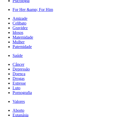
Psicologia
For Her &amp; For Him
Amizade
Celibato
Gravidez
Idosos
Maternidade
Mulher
Paternidade
Saúde
Câncer
Depressão
Doença
Drogas
Estresse
Luto
Pornografia
Valores
Aborto
Eutanásia