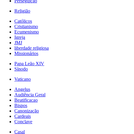
Perseguição
Religião
Católicos
Cristianismo
Ecumenismo
Igreja
JMJ
liberdade religiosa
Missionários
Papa Leão XIV
Sínodo
Vaticano
Angelus
Audiência Geral
Beatificacao
Bispos
Canonização
Cardeais
Conclave
Casal