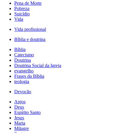
Pena de Morte
Pobreza
Suicídio
Vida
Vida profissional
Bíblia e doutrina
Bíblia
Catecismo
Doutrina
Doutrina Social da Igreja
evangelho
Frases da Bíblia
teologia
Devoção
Anjos
Deus
Espírito Santo
Jesus
Maria
Milagre