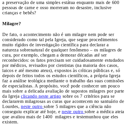
a preservação de uma simples estátua enquanto mais de 600
pessoas de carne e osso morreram no desastre, inclusive
crianças e bebês?
Milagre?
De fato, o acontecimento não é um milagre nem pode ser
considerado como tal pela Igreja, que segue procedimentos
muito rígidos de investigação científica para declarar a
natureza sobrenatural de qualquer fenômeno – os milagres de
cura, por exemplo, chegam a demorar décadas até ser
reconhecidos: os fatos precisam ser cuidadosamente estudados
por médicos, revisados por cientistas (na maioria dos casos,
laicos e até mesmo ateus), expostos às críticas públicas e, só
depois de feitos todos os estudos científicos, a própria Igreja
faz a análise teológica mediante o trabalho das suas comissões
de especialistas. A propósito, você pode conhecer um pouco
mais sobre a delicada avaliação de supostos milagres por parte
da Igreja
clicando neste artigo
sobre os 7 critérios para se
declararem milagrosas as curas que acontecem no santuário de
Lourdes,
neste outro
sobre 5 milagres que a ciência não
conseguiu explicar até hoje, e
neste outro
sobre a médica ateia
que avaliou mais de 1400 milagres e testemunhou que eles
existem.