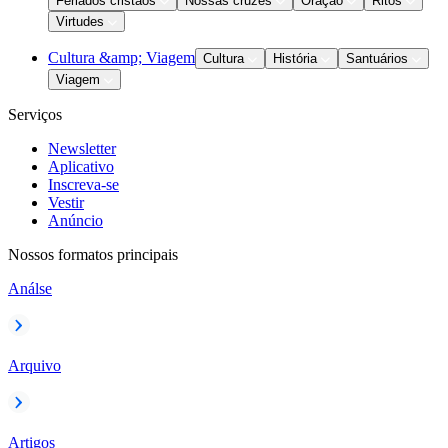
Feriados cristãos
Nossas cruzes
Oração
Ritos
Virtudes
Cultura &amp; Viagem
Cultura
História
Santuários
Viagem
Serviços
Newsletter
Aplicativo
Inscreva-se
Vestir
Anúncio
Nossos formatos principais
Análse
Arquivo
Artigos