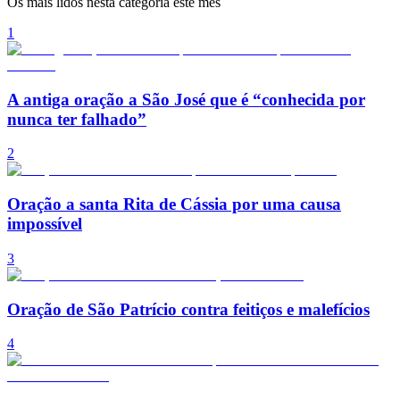
Os mais lidos nesta categoria este mês
1
A antiga oração a São José que é “conhecida por
nunca ter falhado”
2
Oração a santa Rita de Cássia por uma causa
impossível
3
Oração de São Patrício contra feitiços e malefícios
4