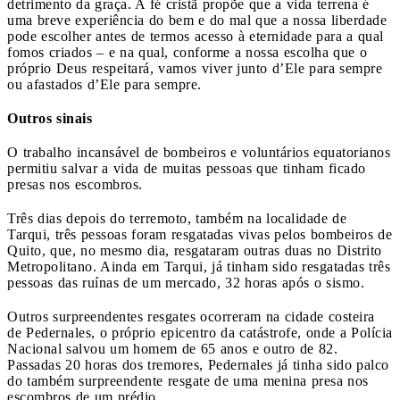
detrimento da graça. A fé cristã propõe que a vida terrena é
uma breve experiência do bem e do mal que a nossa liberdade
pode escolher antes de termos acesso à eternidade para a qual
fomos criados – e na qual, conforme a nossa escolha que o
próprio Deus respeitará, vamos viver junto d’Ele para sempre
ou afastados d’Ele para sempre.
Outros sinais
O trabalho incansável de bombeiros e voluntários equatorianos
permitiu salvar a vida de muitas pessoas que tinham ficado
presas nos escombros.
Três dias depois do terremoto, também na localidade de
Tarqui, três pessoas foram resgatadas vivas pelos bombeiros de
Quito, que, no mesmo dia, resgataram outras duas no Distrito
Metropolitano. Ainda em Tarqui, já tinham sido resgatadas três
pessoas das ruínas de um mercado, 32 horas após o sismo.
Outros surpreendentes resgates ocorreram na cidade costeira
de Pedernales, o próprio epicentro da catástrofe, onde a Polícia
Nacional salvou um homem de 65 anos e outro de 82.
Passadas 20 horas dos tremores, Pedernales já tinha sido palco
do também surpreendente resgate de uma menina presa nos
escombros de um prédio.