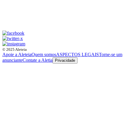
© 2025 Aleteia
Apoie a Aleteia
Quem somos
ASPECTOS LEGAIS
Torne-se um
anunciante
Contate a Aletia
Privacidade