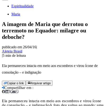
Espiritualidade
Maria
A imagem de Maria que derrotou o
terremoto no Equador: milagre ou
deboche?
publicado em 26/04/16
|
Aleteia Brasil
|
5
min de leitura
Ela permaneceu intacta em meio aos escombros e virou ícone de
consolação – e indignação
Copiar o link
Arquivar artigo
Compartilhar em
:
Ela permaneceu intacta em meio aos escombros e virou ícone
de consolação – e indignação
A foto deu voltas ao mundo: uma