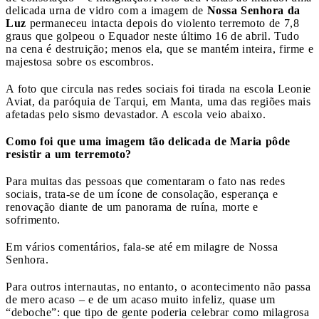
delicada urna de vidro com a imagem de
Nossa Senhora da
Luz
permaneceu intacta depois do violento terremoto de 7,8
graus que golpeou o Equador neste último 16 de abril. Tudo
na cena é destruição; menos ela, que se mantém inteira, firme e
majestosa sobre os escombros.
A foto que circula nas redes sociais foi tirada na escola Leonie
Aviat, da paróquia de Tarqui, em Manta, uma das regiões mais
afetadas pelo sismo devastador. A escola veio abaixo.
Como foi que uma imagem tão delicada de Maria pôde
resistir a um terremoto?
Para muitas das pessoas que comentaram o fato nas redes
sociais, trata-se de um ícone de consolação, esperança e
renovação diante de um panorama de ruína, morte e
sofrimento.
Em vários comentários, fala-se até em milagre de Nossa
Senhora.
Para outros internautas, no entanto, o acontecimento não passa
de mero acaso – e de um acaso muito infeliz, quase um
“deboche”: que tipo de gente poderia celebrar como milagrosa