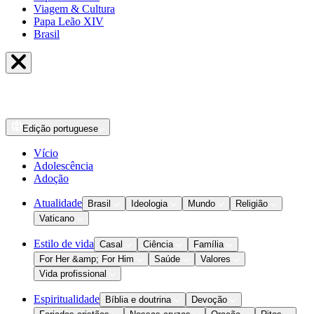
Viagem & Cultura
Papa Leão XIV
Brasil
Edição
portuguese
Vício
Adolescência
Adoção
Atualidade
Brasil
Ideologia
Mundo
Religião
Vaticano
Estilo de vida
Casal
Ciência
Família
For Her &amp; For Him
Saúde
Valores
Vida profissional
Espiritualidade
Bíblia e doutrina
Devoção