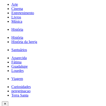
Arte
Cinema
Entretenimento
Livros
Música
História
História
História da Igreja
Santuários
Aparecida
Fátima
Guadalupe
Lourdes
Viagem
Curiosidades
peregrinacao
Terra Santa
✕