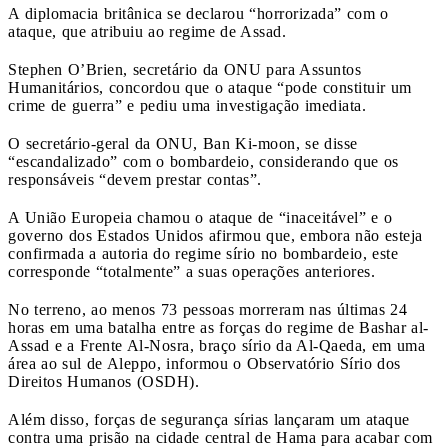
A diplomacia britânica se declarou “horrorizada” com o
ataque, que atribuiu ao regime de Assad.
Stephen O’Brien, secretário da ONU para Assuntos
Humanitários, concordou que o ataque “pode constituir um
crime de guerra” e pediu uma investigação imediata.
O secretário-geral da ONU, Ban Ki-moon, se disse
“escandalizado” com o bombardeio, considerando que os
responsáveis “devem prestar contas”.
A União Europeia chamou o ataque de “inaceitável” e o
governo dos Estados Unidos afirmou que, embora não esteja
confirmada a autoria do regime sírio no bombardeio, este
corresponde “totalmente” a suas operações anteriores.
No terreno, ao menos 73 pessoas morreram nas últimas 24
horas em uma batalha entre as forças do regime de Bashar al-
Assad e a Frente Al-Nosra, braço sírio da Al-Qaeda, em uma
área ao sul de Aleppo, informou o Observatório Sírio dos
Direitos Humanos (OSDH).
Além disso, forças de segurança sírias lançaram um ataque
contra uma prisão na cidade central de Hama para acabar com