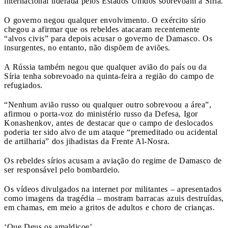
internacional liderada pelos Estados Unidos sobrevoam a Síria.
O governo negou qualquer envolvimento. O exército sírio
chegou a afirmar que os rebeldes atacaram recentemente
“alvos civis” para depois acusar o governo de Damasco. Os
insurgentes, no entanto, não dispõem de aviões.
A Rússia também negou que qualquer avião do país ou da
Síria tenha sobrevoado na quinta-feira a região do campo de
refugiados.
“Nenhum avião russo ou qualquer outro sobrevoou a área”,
afirmou o porta-voz do ministério russo da Defesa, Igor
Konashenkov, antes de destacar que o campo de deslocados
poderia ter sido alvo de um ataque “premeditado ou acidental
de artilharia” dos jihadistas da Frente Al-Nosra.
Os rebeldes sírios acusam a aviação do regime de Damasco de
ser responsável pelo bombardeio.
Os vídeos divulgados na internet por militantes – apresentados
como imagens da tragédia – mostram barracas azuis destruídas,
em chamas, em meio a gritos de adultos e choro de crianças.
‘Que Deus os amaldiçoe’