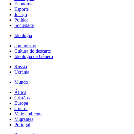
Economia
Esporte
Justiça
Política
Sociedade
Ideologia
comunismo
Cultura do descarte
Ideologia de Gênero
Rússia
Ucrânia
Mundo
África
Cristãos
Europa
Guerra
Meio ambiente
Migrantes
Portugal