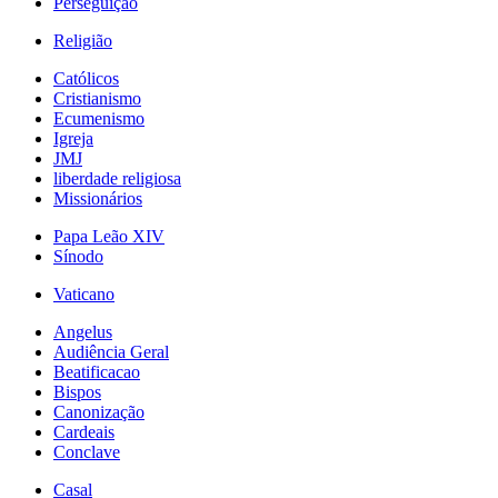
Perseguição
Religião
Católicos
Cristianismo
Ecumenismo
Igreja
JMJ
liberdade religiosa
Missionários
Papa Leão XIV
Sínodo
Vaticano
Angelus
Audiência Geral
Beatificacao
Bispos
Canonização
Cardeais
Conclave
Casal