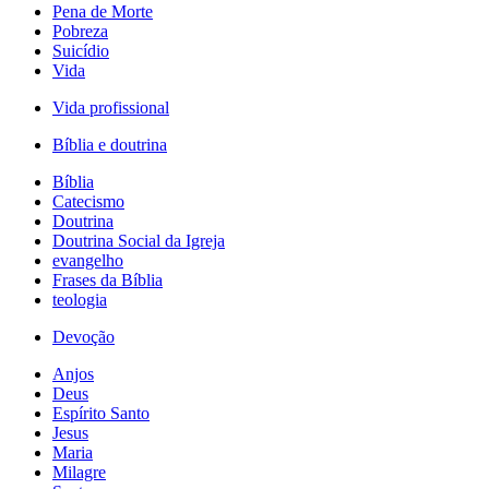
Pena de Morte
Pobreza
Suicídio
Vida
Vida profissional
Bíblia e doutrina
Bíblia
Catecismo
Doutrina
Doutrina Social da Igreja
evangelho
Frases da Bíblia
teologia
Devoção
Anjos
Deus
Espírito Santo
Jesus
Maria
Milagre