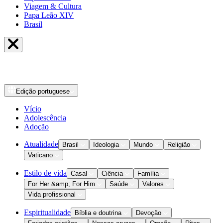
Viagem & Cultura
Papa Leão XIV
Brasil
Edição
portuguese
Vício
Adolescência
Adoção
Atualidade
Brasil
Ideologia
Mundo
Religião
Vaticano
Estilo de vida
Casal
Ciência
Família
For Her &amp; For Him
Saúde
Valores
Vida profissional
Espiritualidade
Bíblia e doutrina
Devoção