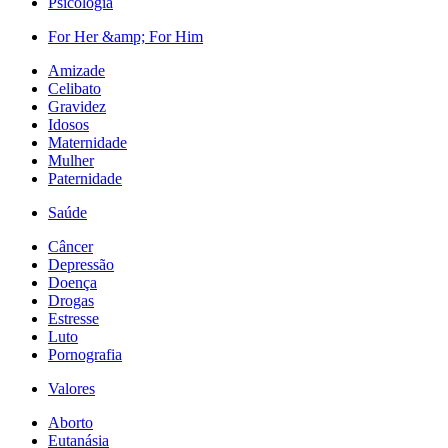
Psicologia
For Her &amp; For Him
Amizade
Celibato
Gravidez
Idosos
Maternidade
Mulher
Paternidade
Saúde
Câncer
Depressão
Doença
Drogas
Estresse
Luto
Pornografia
Valores
Aborto
Eutanásia