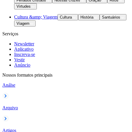
Feriados cristãos
Nossas cruzes
Oração
Ritos
Virtudes
Cultura &amp; Viagem
Cultura
História
Santuários
Viagem
Serviços
Newsletter
Aplicativo
Inscreva-se
Vestir
Anúncio
Nossos formatos principais
Análse
Arquivo
Artigos