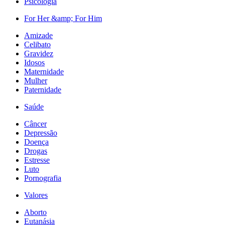
Psicologia
For Her &amp; For Him
Amizade
Celibato
Gravidez
Idosos
Maternidade
Mulher
Paternidade
Saúde
Câncer
Depressão
Doença
Drogas
Estresse
Luto
Pornografia
Valores
Aborto
Eutanásia