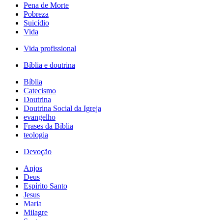
Pena de Morte
Pobreza
Suicídio
Vida
Vida profissional
Bíblia e doutrina
Bíblia
Catecismo
Doutrina
Doutrina Social da Igreja
evangelho
Frases da Bíblia
teologia
Devoção
Anjos
Deus
Espírito Santo
Jesus
Maria
Milagre