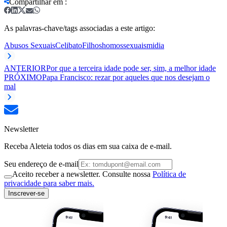
Compartilhar em
:
As palavras-chave/tags associadas a este artigo:
Abusos Sexuais
Celibato
Filhos
homossexuais
midia
ANTERIOR
Por que a terceira idade pode ser, sim, a melhor idade
PRÓXIMO
Papa Francisco: rezar por aqueles que nos desejam o
mal
Newsletter
Receba Aleteia todos os dias em sua caixa de e-mail.
Seu endereço de e-mail
Aceito receber a newsletter. Consulte nossa
Política de
privacidade para saber mais.
Inscrever-se