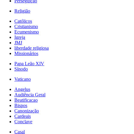
Perseguição
Religião
Católicos
Cristianismo
Ecumenismo
Igreja
JMJ
liberdade religiosa
Missionários
Papa Leão XIV
Sínodo
Vaticano
Angelus
Audiência Geral
Beatificacao
Bispos
Canonização
Cardeais
Conclave
Casal