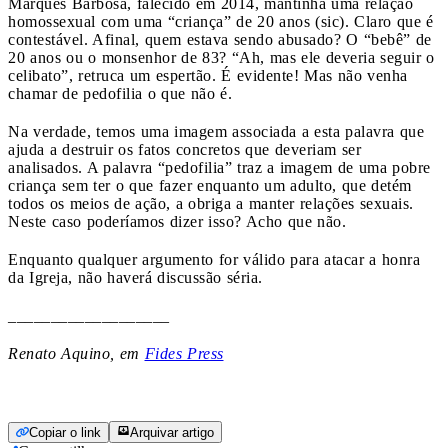
Marques Barbosa, falecido em 2014, mantinha uma relação
homossexual com uma “criança” de 20 anos (sic). Claro que é
contestável. Afinal, quem estava sendo abusado? O “bebê” de
20 anos ou o monsenhor de 83? “Ah, mas ele deveria seguir o
celibato”, retruca um espertão. É evidente! Mas não venha
chamar de pedofilia o que não é.
Na verdade, temos uma imagem associada a esta palavra que
ajuda a destruir os fatos concretos que deveriam ser
analisados. A palavra “pedofilia” traz a imagem de uma pobre
criança sem ter o que fazer enquanto um adulto, que detém
todos os meios de ação, a obriga a manter relações sexuais.
Neste caso poderíamos dizer isso? Acho que não.
Enquanto qualquer argumento for válido para atacar a honra
da Igreja, não haverá discussão séria.
___________________
Renato Aquino, em
Fides Press
Copiar o link
Arquivar artigo