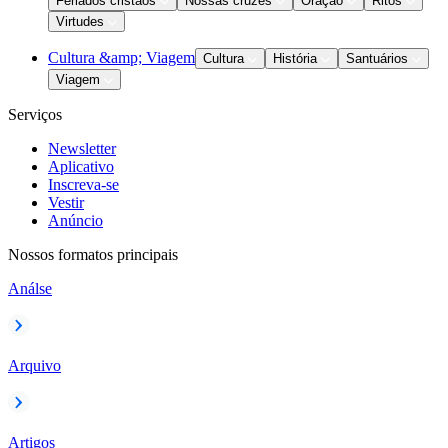
Feriados cristãos
Nossas cruzes
Oração
Ritos
Virtudes
Cultura &amp; Viagem
Cultura
História
Santuários
Viagem
Serviços
Newsletter
Aplicativo
Inscreva-se
Vestir
Anúncio
Nossos formatos principais
Análse
Arquivo
Artigos