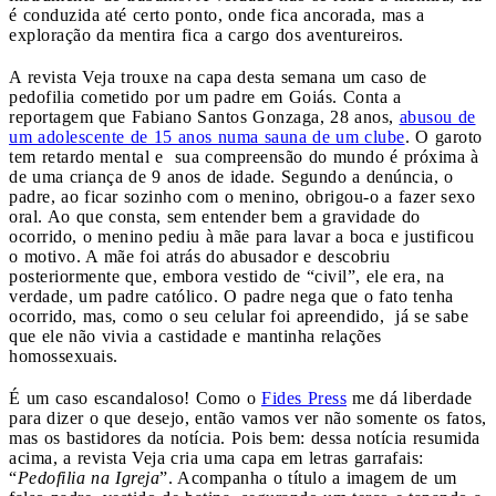
é conduzida até certo ponto, onde fica ancorada, mas a
exploração da mentira fica a cargo dos aventureiros.
A revista Veja trouxe na capa desta semana um caso de
pedofilia cometido por um padre em Goiás. Conta a
reportagem que Fabiano Santos Gonzaga, 28 anos,
abusou de
um adolescente de 15 anos numa sauna de um clube
. O garoto
tem retardo mental e sua compreensão do mundo é próxima à
de uma criança de 9 anos de idade. Segundo a denúncia, o
padre, ao ficar sozinho com o menino, obrigou-o a fazer sexo
oral. Ao que consta, sem entender bem a gravidade do
ocorrido, o menino pediu à mãe para lavar a boca e justificou
o motivo. A mãe foi atrás do abusador e descobriu
posteriormente que, embora vestido de “civil”, ele era, na
verdade, um padre católico. O padre nega que o fato tenha
ocorrido, mas, como o seu celular foi apreendido, já se sabe
que ele não vivia a castidade e mantinha relações
homossexuais.
É um caso escandaloso! Como o
Fides Press
me dá liberdade
para dizer o que desejo, então vamos ver não somente os fatos,
mas os bastidores da notícia. Pois bem: dessa notícia resumida
acima, a revista Veja cria uma capa em letras garrafais:
“
Pedofilia na Igreja
”. Acompanha o título a imagem de um