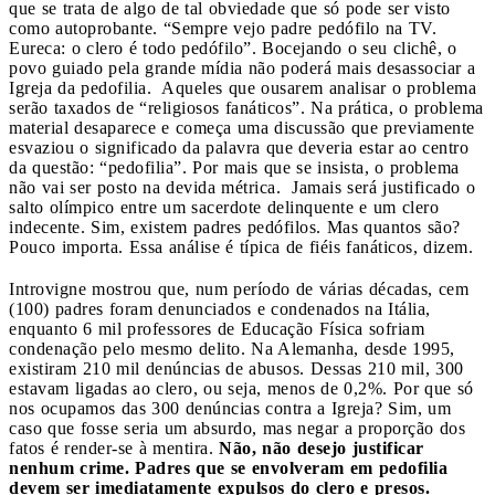
que se trata de algo de tal obviedade que só pode ser visto
como autoprobante. “Sempre vejo padre pedófilo na TV.
Eureca: o clero é todo pedófilo”. Bocejando o seu clichê, o
povo guiado pela grande mídia não poderá mais desassociar a
Igreja da pedofilia. Aqueles que ousarem analisar o problema
serão taxados de “religiosos fanáticos”. Na prática, o problema
material desaparece e começa uma discussão que previamente
esvaziou o significado da palavra que deveria estar ao centro
da questão: “pedofilia”. Por mais que se insista, o problema
não vai ser posto na devida métrica. Jamais será justificado o
salto olímpico entre um sacerdote delinquente e um clero
indecente. Sim, existem padres pedófilos. Mas quantos são?
Pouco importa. Essa análise é típica de fiéis fanáticos, dizem.
Introvigne mostrou que, num período de várias décadas, cem
(100) padres foram denunciados e condenados na Itália,
enquanto 6 mil professores de Educação Física sofriam
condenação pelo mesmo delito. Na Alemanha, desde 1995,
existiram 210 mil denúncias de abusos. Dessas 210 mil, 300
estavam ligadas ao clero, ou seja, menos de 0,2%. Por que só
nos ocupamos das 300 denúncias contra a Igreja? Sim, um
caso que fosse seria um absurdo, mas negar a proporção dos
fatos é render-se à mentira.
Não, não desejo justificar
nenhum crime. Padres que se envolveram em pedofilia
devem ser imediatamente expulsos do clero e presos.