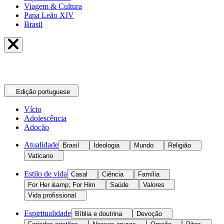
Viagem & Cultura
Papa Leão XIV
Brasil
Edição
portuguese
Vício
Adolescência
Adoção
Atualidade
Brasil
Ideologia
Mundo
Religião
Vaticano
Estilo de vida
Casal
Ciência
Família
For Her &amp; For Him
Saúde
Valores
Vida profissional
Espiritualidade
Bíblia e doutrina
Devoção