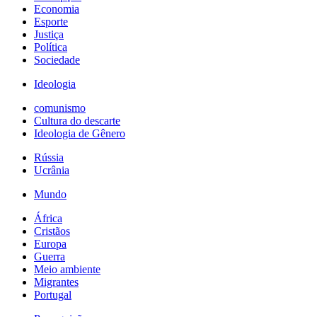
Economia
Esporte
Justiça
Política
Sociedade
Ideologia
comunismo
Cultura do descarte
Ideologia de Gênero
Rússia
Ucrânia
Mundo
África
Cristãos
Europa
Guerra
Meio ambiente
Migrantes
Portugal