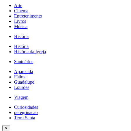
Arte
Cinema
Entretenimento
Livros
Música
História
História
História da Igreja
Santuários
Aparecida
Fátima
Guadalupe
Lourdes
Viagem
Curiosidades
peregrinacao
Terra Santa
✕