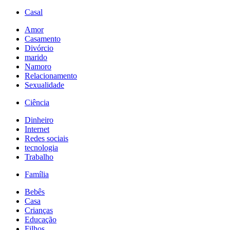
Casal
Amor
Casamento
Divórcio
marido
Namoro
Relacionamento
Sexualidade
Ciência
Dinheiro
Internet
Redes sociais
tecnologia
Trabalho
Família
Bebês
Casa
Crianças
Educação
Filhos