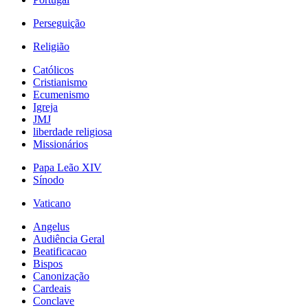
Perseguição
Religião
Católicos
Cristianismo
Ecumenismo
Igreja
JMJ
liberdade religiosa
Missionários
Papa Leão XIV
Sínodo
Vaticano
Angelus
Audiência Geral
Beatificacao
Bispos
Canonização
Cardeais
Conclave