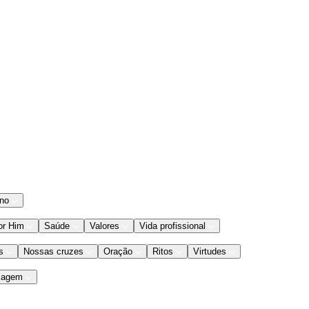
ano
or Him
Saúde
Valores
Vida profissional
s
Nossas cruzes
Oração
Ritos
Virtudes
iagem