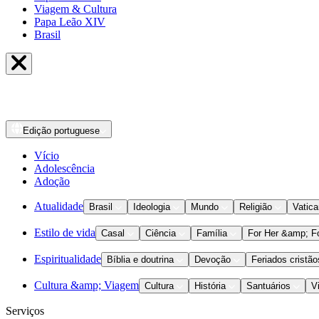
Viagem & Cultura
Papa Leão XIV
Brasil
Edição
portuguese
Vício
Adolescência
Adoção
Atualidade
Brasil
Ideologia
Mundo
Religião
Vatic
Estilo de vida
Casal
Ciência
Família
For Her &amp; F
Espiritualidade
Bíblia e doutrina
Devoção
Feriados cristão
Cultura &amp; Viagem
Cultura
História
Santuários
V
Serviços