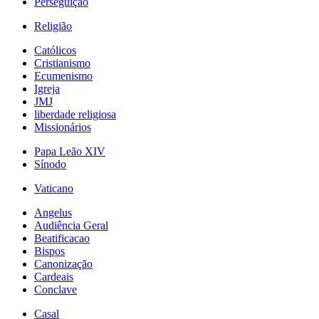
Perseguição
Religião
Católicos
Cristianismo
Ecumenismo
Igreja
JMJ
liberdade religiosa
Missionários
Papa Leão XIV
Sínodo
Vaticano
Angelus
Audiência Geral
Beatificacao
Bispos
Canonização
Cardeais
Conclave
Casal