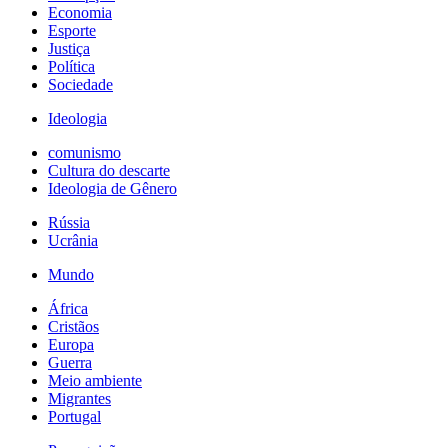
Economia
Esporte
Justiça
Política
Sociedade
Ideologia
comunismo
Cultura do descarte
Ideologia de Gênero
Rússia
Ucrânia
Mundo
África
Cristãos
Europa
Guerra
Meio ambiente
Migrantes
Portugal