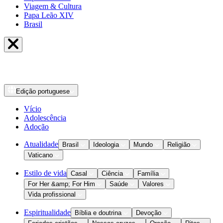
Viagem & Cultura
Papa Leão XIV
Brasil
Edição
portuguese
Vício
Adolescência
Adoção
Atualidade
Brasil
Ideologia
Mundo
Religião
Vaticano
Estilo de vida
Casal
Ciência
Família
For Her &amp; For Him
Saúde
Valores
Vida profissional
Espiritualidade
Bíblia e doutrina
Devoção