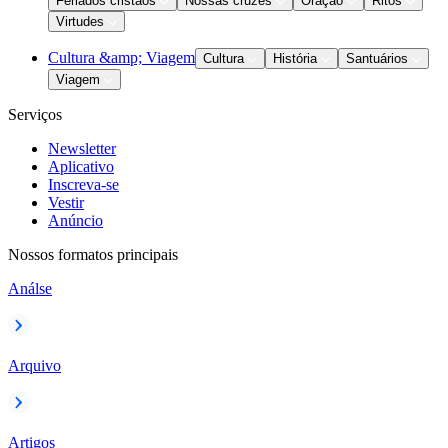
Feriados cristãos
Nossas cruzes
Oração
Ritos
Virtudes
Cultura &amp; Viagem
Cultura
História
Santuários
Viagem
Serviços
Newsletter
Aplicativo
Inscreva-se
Vestir
Anúncio
Nossos formatos principais
Análse
Arquivo
Artigos