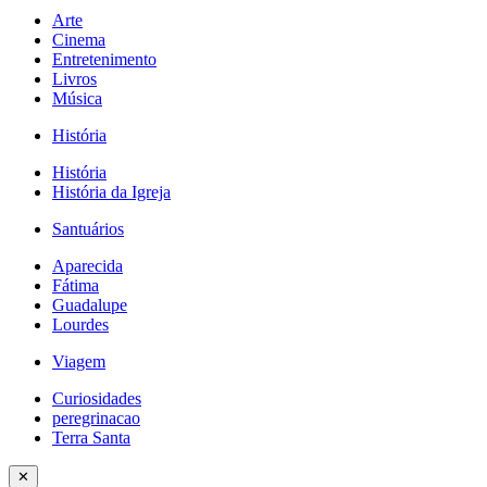
Arte
Cinema
Entretenimento
Livros
Música
História
História
História da Igreja
Santuários
Aparecida
Fátima
Guadalupe
Lourdes
Viagem
Curiosidades
peregrinacao
Terra Santa
✕