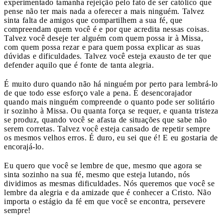
experimentado tamanha rejeição pelo fato de ser católico que
pense não ter mais nada a oferecer a mais ninguém. Talvez
sinta falta de amigos que compartilhem a sua fé, que
compreendam quem você é e por que acredita nessas coisas.
Talvez você deseje ter alguém com quem possa ir à Missa,
com quem possa rezar e para quem possa explicar as suas
dúvidas e dificuldades. Talvez você esteja exausto de ter que
defender aquilo que é fonte de tanta alegria.
É muito duro quando não há ninguém por perto para lembrá-lo
de que todo esse esforço vale a pena. É desencorajador
quando mais ninguém compreende o quanto pode ser solitário
ir sozinho à Missa. Ou quanta força se requer, e quanta tristeza
se produz, quando você se afasta de situações que sabe não
serem corretas. Talvez você esteja cansado de repetir sempre
os mesmos velhos erros. É duro, eu sei que é! E eu gostaria de
encorajá-lo.
Eu quero que você se lembre de que, mesmo que agora se
sinta sozinho na sua fé, mesmo que esteja lutando, nós
dividimos as mesmas dificuldades. Nós queremos que você se
lembre da alegria e da amizade que é conhecer a Cristo. Não
importa o estágio da fé em que você se encontra, persevere
sempre!