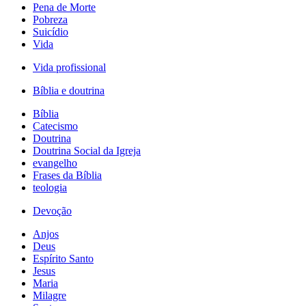
Pena de Morte
Pobreza
Suicídio
Vida
Vida profissional
Bíblia e doutrina
Bíblia
Catecismo
Doutrina
Doutrina Social da Igreja
evangelho
Frases da Bíblia
teologia
Devoção
Anjos
Deus
Espírito Santo
Jesus
Maria
Milagre