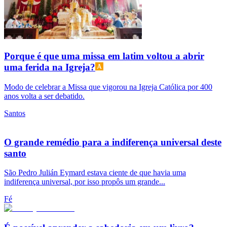
Porque é que uma missa em latim voltou a abrir
uma ferida na Igreja?
Modo de celebrar a Missa que vigorou na Igreja Católica por 400
anos volta a ser debatido.
Santos
O grande remédio para a indiferença universal deste
santo
São Pedro Julián Eymard estava ciente de que havia uma
indiferença universal, por isso propôs um grande...
Fé