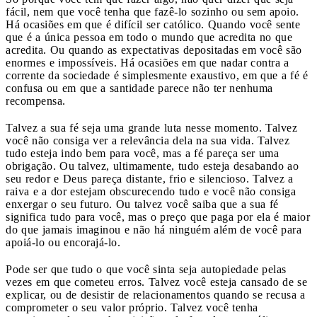
fácil, nem que você tenha que fazê-lo sozinho ou sem apoio.
Há ocasiões em que é difícil ser católico. Quando você sente
que é a única pessoa em todo o mundo que acredita no que
acredita. Ou quando as expectativas depositadas em você são
enormes e impossíveis. Há ocasiões em que nadar contra a
corrente da sociedade é simplesmente exaustivo, em que a fé é
confusa ou em que a santidade parece não ter nenhuma
recompensa.
Talvez a sua fé seja uma grande luta nesse momento. Talvez
você não consiga ver a relevância dela na sua vida. Talvez
tudo esteja indo bem para você, mas a fé pareça ser uma
obrigação. Ou talvez, ultimamente, tudo esteja desabando ao
seu redor e Deus pareça distante, frio e silencioso. Talvez a
raiva e a dor estejam obscurecendo tudo e você não consiga
enxergar o seu futuro. Ou talvez você saiba que a sua fé
significa tudo para você, mas o preço que paga por ela é maior
do que jamais imaginou e não há ninguém além de você para
apoiá-lo ou encorajá-lo.
Pode ser que tudo o que você sinta seja autopiedade pelas
vezes em que cometeu erros. Talvez você esteja cansado de se
explicar, ou de desistir de relacionamentos quando se recusa a
comprometer o seu valor próprio. Talvez você tenha