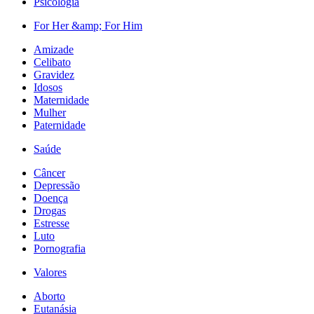
Psicologia
For Her &amp; For Him
Amizade
Celibato
Gravidez
Idosos
Maternidade
Mulher
Paternidade
Saúde
Câncer
Depressão
Doença
Drogas
Estresse
Luto
Pornografia
Valores
Aborto
Eutanásia