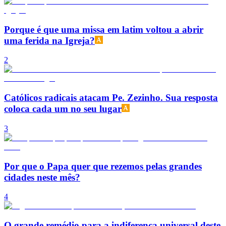
Porque é que uma missa em latim voltou a abrir
uma ferida na Igreja?
2
Católicos radicais atacam Pe. Zezinho. Sua resposta
coloca cada um no seu lugar
3
Por que o Papa quer que rezemos pelas grandes
cidades neste mês?
4
O grande remédio para a indiferença universal deste