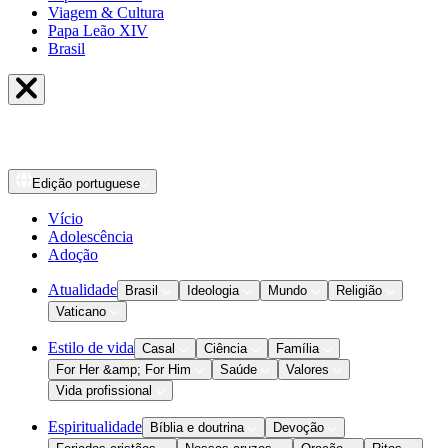
Viagem & Cultura
Papa Leão XIV
Brasil
Edição
portuguese
Vício
Adolescência
Adoção
Atualidade
Brasil
Ideologia
Mundo
Religião
Vaticano
Estilo de vida
Casal
Ciência
Família
For Her &amp; For Him
Saúde
Valores
Vida profissional
Espiritualidade
Bíblia e doutrina
Devoção