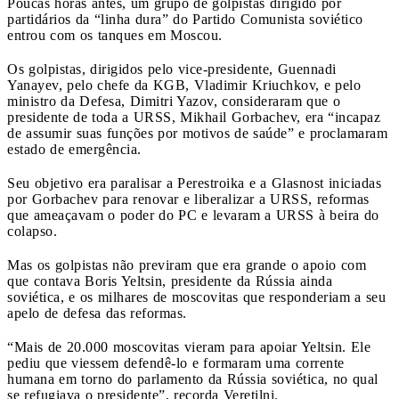
Poucas horas antes, um grupo de golpistas dirigido por
partidários da “linha dura” do Partido Comunista soviético
entrou com os tanques em Moscou.
Os golpistas, dirigidos pelo vice-presidente, Guennadi
Yanayev, pelo chefe da KGB, Vladimir Kriuchkov, e pelo
ministro da Defesa, Dimitri Yazov, consideraram que o
presidente de toda a URSS, Mikhail Gorbachev, era “incapaz
de assumir suas funções por motivos de saúde” e proclamaram
estado de emergência.
Seu objetivo era paralisar a Perestroika e a Glasnost iniciadas
por Gorbachev para renovar e liberalizar a URSS, reformas
que ameaçavam o poder do PC e levaram a URSS à beira do
colapso.
Mas os golpistas não previram que era grande o apoio com
que contava Boris Yeltsin, presidente da Rússia ainda
soviética, e os milhares de moscovitas que responderiam a seu
apelo de defesa das reformas.
“Mais de 20.000 moscovitas vieram para apoiar Yeltsin. Ele
pediu que viessem defendê-lo e formaram uma corrente
humana em torno do parlamento da Rússia soviética, no qual
se refugiava o presidente”, recorda Veretilni.