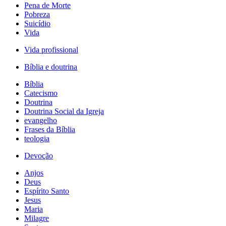
Pena de Morte
Pobreza
Suicídio
Vida
Vida profissional
Bíblia e doutrina
Bíblia
Catecismo
Doutrina
Doutrina Social da Igreja
evangelho
Frases da Bíblia
teologia
Devoção
Anjos
Deus
Espírito Santo
Jesus
Maria
Milagre