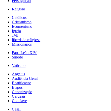
Perseguição
Religião
Católicos
Cristianismo
Ecumenismo
Igreja
JMJ
liberdade religiosa
Missionários
Papa Leão XIV
Sínodo
Vaticano
Angelus
Audiência Geral
Beatificacao
Bispos
Canonização
Cardeais
Conclave
Casal