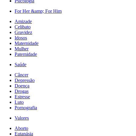
Psicologia
For Her &amp; For Him
Amizade
Celibato
Gravidez
Idosos
Maternidade
Mulher
Paternidade
Saúde
Câncer
Depressão
Doença
Drogas
Estresse
Luto
Pornografia
Valores
Aborto
Eutanásia