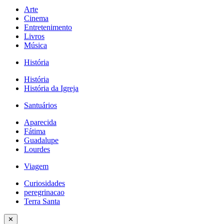
Arte
Cinema
Entretenimento
Livros
Música
História
História
História da Igreja
Santuários
Aparecida
Fátima
Guadalupe
Lourdes
Viagem
Curiosidades
peregrinacao
Terra Santa
✕