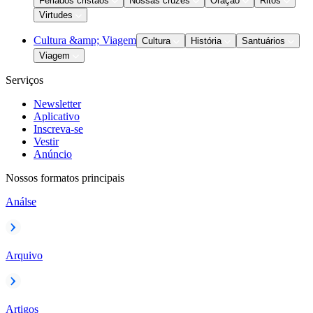
Feriados cristãos
Nossas cruzes
Oração
Ritos
Virtudes
Cultura &amp; Viagem
Cultura
História
Santuários
Viagem
Serviços
Newsletter
Aplicativo
Inscreva-se
Vestir
Anúncio
Nossos formatos principais
Análse
Arquivo
Artigos