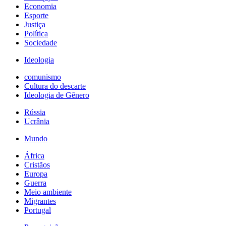
Economia
Esporte
Justiça
Política
Sociedade
Ideologia
comunismo
Cultura do descarte
Ideologia de Gênero
Rússia
Ucrânia
Mundo
África
Cristãos
Europa
Guerra
Meio ambiente
Migrantes
Portugal