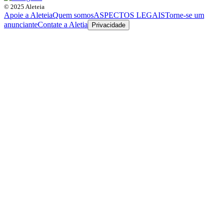
© 2025 Aleteia
Apoie a Aleteia
Quem somos
ASPECTOS LEGAIS
Torne-se um
anunciante
Contate a Aletia
Privacidade