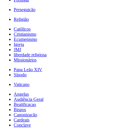
Perseguição
Religião
Católicos
Cristianismo
Ecumenismo
Igreja
JMJ
liberdade religiosa
Missionários
Papa Leão XIV
Sínodo
Vaticano
Angelus
Audiência Geral
Beatificacao
Bispos
Canonização
Cardeais
Conclave