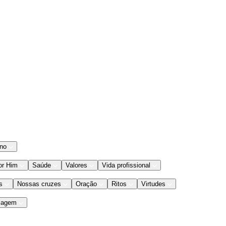
ano
or Him
Saúde
Valores
Vida profissional
s
Nossas cruzes
Oração
Ritos
Virtudes
iagem