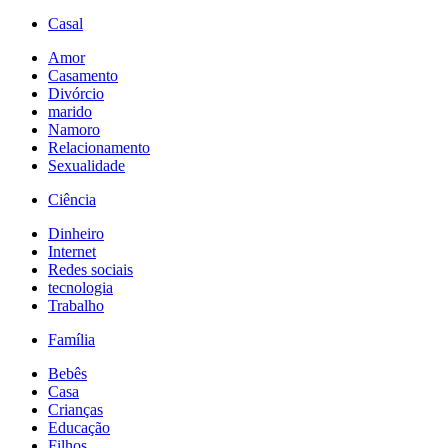
Casal
Amor
Casamento
Divórcio
marido
Namoro
Relacionamento
Sexualidade
Ciência
Dinheiro
Internet
Redes sociais
tecnologia
Trabalho
Família
Bebês
Casa
Crianças
Educação
Filhos