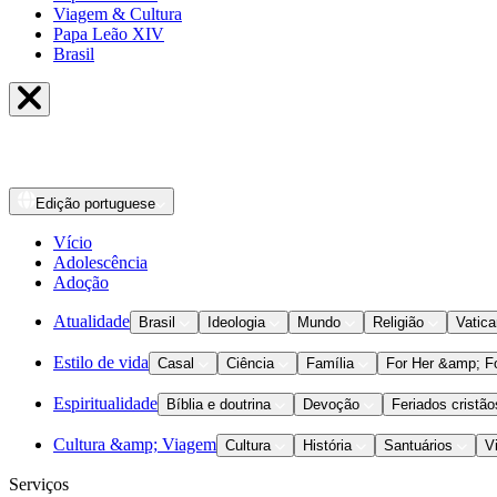
Viagem & Cultura
Papa Leão XIV
Brasil
Edição
portuguese
Vício
Adolescência
Adoção
Atualidade
Brasil
Ideologia
Mundo
Religião
Vatic
Estilo de vida
Casal
Ciência
Família
For Her &amp; F
Espiritualidade
Bíblia e doutrina
Devoção
Feriados cristão
Cultura &amp; Viagem
Cultura
História
Santuários
V
Serviços